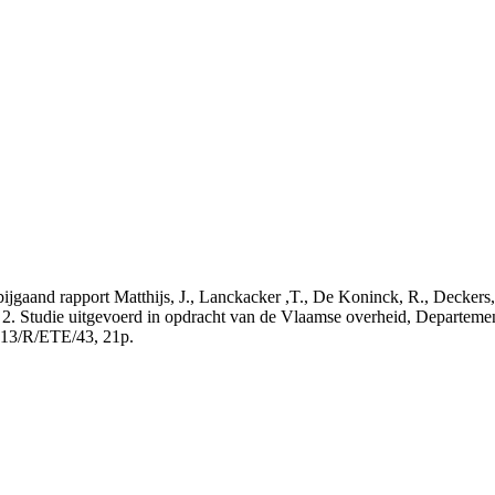
t bijgaand rapport Matthijs, J., Lanckacker ,T., De Koninck, R., Decke
 2. Studie uitgevoerd in opdracht van de Vlaamse overheid, Departeme
13/R/ETE/43, 21p.