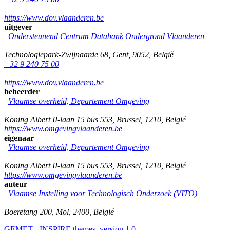
https://www.dov.vlaanderen.be
uitgever
Ondersteunend Centrum Databank Ondergrond Vlaanderen
Technologiepark-Zwijnaarde 68
,
Gent
,
9052
,
België
+32 9 240 75 00
https://www.dov.vlaanderen.be
beheerder
Vlaamse overheid, Departement Omgeving
Koning Albert II-laan 15 bus 553
,
Brussel
,
1210
,
België
https://www.omgevingvlaanderen.be
eigenaar
Vlaamse overheid, Departement Omgeving
Koning Albert II-laan 15 bus 553
,
Brussel
,
1210
,
België
https://www.omgevingvlaanderen.be
auteur
Vlaamse Instelling voor Technologisch Onderzoek (VITO)
Boeretang 200
,
Mol
,
2400
,
België
GEMET - INSPIRE themes, version 1.0