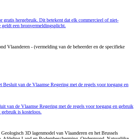
 gratis hergebruik. Dit betekent dat elk commercieel of niet-
 geldt een bronvermeldingsplicht.
ond Vlaanderen - (vermelding van de beheerder en de specifieke
et Besluit van de Vlaamse Regering met de regels voor toegang en
luit van de Vlaamse Regering met de regels voor toegang en gebruik
gebruik is kosteloos.
013. Geologisch 3D lagenmodel van Vlaanderen en het Brussels
gie, Afdeling Land en Bodembescherming, Ondergrond, Natuurlijke