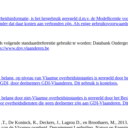
eidsinformatie, is het hergebruik geregeld d.m.v. de Modellicentie voor
nder dat daar kosten aan verbonden zijn. Als enige gebruiksvoorwaarde
eds volgende standaardreferentie gebruikt te worden: Databank Ondergr
ps://www.dov.vlaanderen.be
belang, op niveau van Vlaamse overheidsinstanties is geregeld door h
GDI, door deelnemers GDI-Vlaanderen. Dit gebruik is kosteloos.
belang door niet-Vlaamse overheidsinstanties is geregeld door het Bes
 overheidsdiensten die geen deelnemer zijn aan GDI-Vlaanderen. Dit 
cker ,T., De Koninck, R., Deckers, J., Lagrou D., en Broothaers, M., 2
cht van de Vlaamse overheid, Departement Leefmilieu, Natuur en Ener