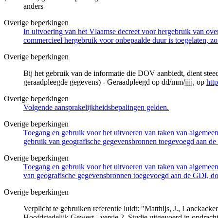
anders
Overige beperkingen
In uitvoering van het Vlaamse decreet voor hergebruik van overh
commercieel hergebruik voor onbepaalde duur is toegelaten, zo
Overige beperkingen
Bij het gebruik van de informatie die DOV aanbiedt, dient ste
geraadpleegde gegevens) - Geraadpleegd op dd/mm/jjjj, op
htt
Overige beperkingen
Volgende aansprakelijkheidsbepalingen gelden.
Overige beperkingen
Toegang en gebruik voor het uitvoeren van taken van algemeen 
gebruik van geografische gegevensbronnen toegevoegd aan de 
Overige beperkingen
Toegang en gebruik voor het uitvoeren van taken van algemeen 
van geografische gegevensbronnen toegevoegd aan de GDI, door
Overige beperkingen
Verplicht te gebruiken referentie luidt: "Matthijs, J., Lancka
Hoofdstedelijk Gewest - versie 2. Studie uitgevoerd in opdra