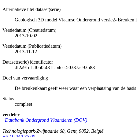
Alternatieve titel dataset(serie)
Geologisch 3D model Vlaamse Ondergrond versie2- Breuken 
Versiedatum (Creatiedatum)
2013-10-02
Versiedatum (Publicatiedatum)
2013-11-12
Dataset(serie) identificator
df2a91d1-f050-431f-b4cc-50337ac93588
Doel van vervaardiging
De breukenkaart geeft weer waar een verplaatsing van de basi
Status
compleet
verdeler
Databank Ondergrond Vlaanderen (DOV)
Technologiepark-Zwijnaarde 68
,
Gent
,
9052
,
België
+32 9 240 75 00