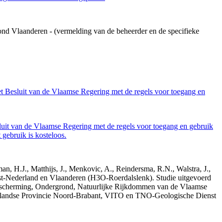
ond Vlaanderen - (vermelding van de beheerder en de specifieke
et Besluit van de Vlaamse Regering met de regels voor toegang en
luit van de Vlaamse Regering met de regels voor toegang en gebruik
gebruik is kosteloos.
n, H.J., Matthijs, J., Menkovic, A., Reindersma, R.N., Walstra, J.,
t-Nederland en Vlaanderen (H3O-Roerdalslenk). Studie uitgevoerd
escherming, Ondergrond, Natuurlijke Rijkdommen van de Vlaamse
erlandse Provincie Noord-Brabant, VITO en TNO-Geologische Dienst