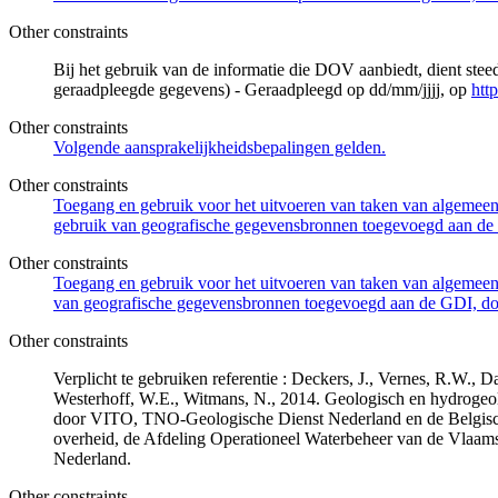
Other constraints
Bij het gebruik van de informatie die DOV aanbiedt, dient ste
geraadpleegde gegevens) - Geraadpleegd op dd/mm/jjjj, op
htt
Other constraints
Volgende aansprakelijkheidsbepalingen gelden.
Other constraints
Toegang en gebruik voor het uitvoeren van taken van algemeen 
gebruik van geografische gegevensbronnen toegevoegd aan de 
Other constraints
Toegang en gebruik voor het uitvoeren van taken van algemeen 
van geografische gegevensbronnen toegevoegd aan de GDI, door
Other constraints
Verplicht te gebruiken referentie : Deckers, J., Vernes, R.W.,
Westerhoff, W.E., Witmans, N., 2014. Geologisch en hydrogeo
door VITO, TNO-Geologische Dienst Nederland en de Belgisc
overheid, de Afdeling Operationeel Waterbeheer van de Vlaa
Nederland.
Other constraints