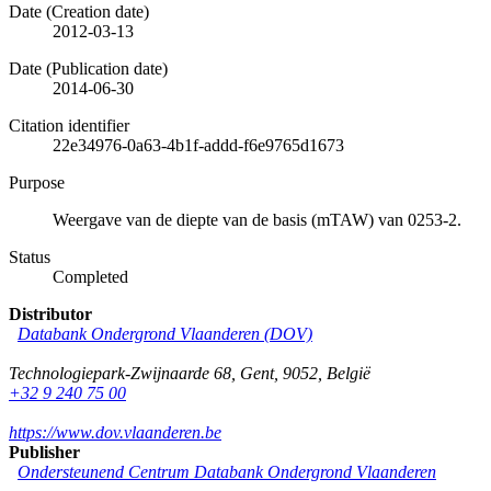
Date (Creation date)
2012-03-13
Date (Publication date)
2014-06-30
Citation identifier
22e34976-0a63-4b1f-addd-f6e9765d1673
Purpose
Weergave van de diepte van de basis (mTAW) van 0253-2.
Status
Completed
Distributor
Databank Ondergrond Vlaanderen (DOV)
Technologiepark-Zwijnaarde 68
,
Gent
,
9052
,
België
+32 9 240 75 00
https://www.dov.vlaanderen.be
Publisher
Ondersteunend Centrum Databank Ondergrond Vlaanderen