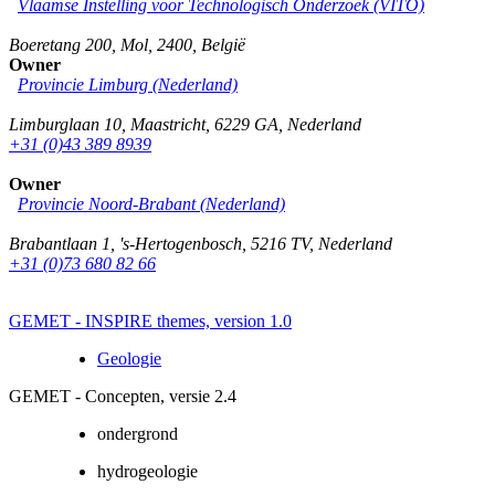
Vlaamse Instelling voor Technologisch Onderzoek (VITO)
Boeretang 200
,
Mol
,
2400
,
België
Owner
Provincie Limburg (Nederland)
Limburglaan 10
,
Maastricht
,
6229 GA
,
Nederland
+31 (0)43 389 8939
Owner
Provincie Noord-Brabant (Nederland)
Brabantlaan 1
,
's-Hertogenbosch
,
5216 TV
,
Nederland
+31 (0)73 680 82 66
GEMET - INSPIRE themes, version 1.0
Geologie
GEMET - Concepten, versie 2.4
ondergrond
hydrogeologie