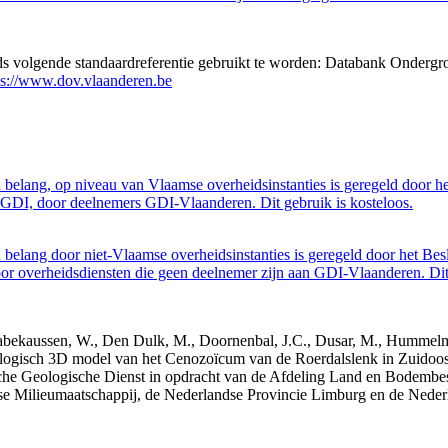
eds volgende standaardreferentie gebruikt te worden: Databank Ondergr
ps://www.dov.vlaanderen.be
belang, op niveau van Vlaamse overheidsinstanties is geregeld door h
GDI, door deelnemers GDI-Vlaanderen. Dit gebruik is kosteloos.
belang door niet-Vlaamse overheidsinstanties is geregeld door het Bes
 overheidsdiensten die geen deelnemer zijn aan GDI-Vlaanderen. Dit 
 Dabekaussen, W., Den Dulk, M., Doornenbal, J.C., Dusar, M., Hummelma
logisch 3D model van het Cenozoïcum van de Roerdalslenk in Zuidoos
he Geologische Dienst in opdracht van de Afdeling Land en Bodemb
mse Milieumaatschappij, de Nederlandse Provincie Limburg en de Ned