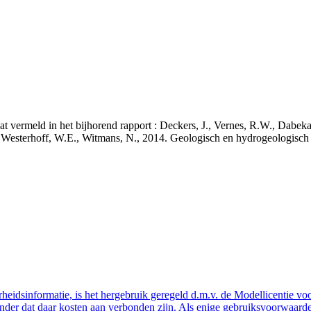
staat vermeld in het bijhorend rapport : Deckers, J., Vernes, R.W., Da
 J., Westerhoff, W.E., Witmans, N., 2014. Geologisch en hydrogeologis
eidsinformatie, is het hergebruik geregeld d.m.v. de Modellicentie voor
nder dat daar kosten aan verbonden zijn. Als enige gebruiksvoorwaarde