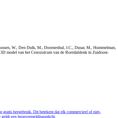
bekaussen, W., Den Dulk, M., Doornenbal, J.C., Dusar, M., Hummelman,
ch 3D model van het Cenozoïcum van de Roerdalslenk in Zuidoost-
 gratis hergebruik. Dit betekent dat elk commercieel of niet-
 geldt een bronvermeldingsplicht.