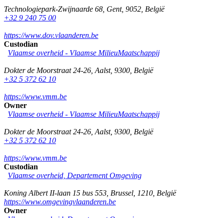
Technologiepark-Zwijnaarde 68
,
Gent
,
9052
,
België
+32 9 240 75 00
https://www.dov.vlaanderen.be
Custodian
Vlaamse overheid - Vlaamse MilieuMaatschappij
Dokter de Moorstraat 24-26
,
Aalst
,
9300
,
België
+32 5 372 62 10
https://www.vmm.be
Owner
Vlaamse overheid - Vlaamse MilieuMaatschappij
Dokter de Moorstraat 24-26
,
Aalst
,
9300
,
België
+32 5 372 62 10
https://www.vmm.be
Custodian
Vlaamse overheid, Departement Omgeving
Koning Albert II-laan 15 bus 553
,
Brussel
,
1210
,
België
https://www.omgevingvlaanderen.be
Owner