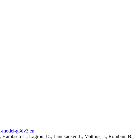
3d-model-g3dv3 en
, Hambsch L., Lagrou, D., Lanckacker T., Matthijs, J., Rombaut B.,