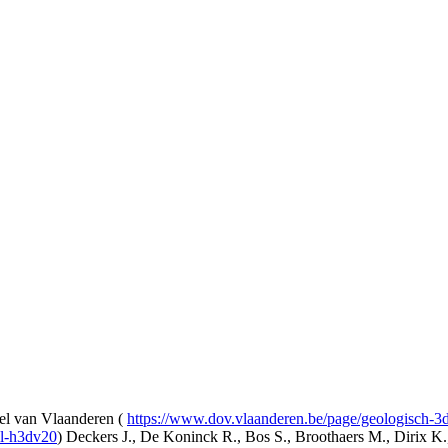
l van Vlaanderen (
https://www.dov.vlaanderen.be/page/geologisch-
el-h3dv20
) Deckers J., De Koninck R., Bos S., Broothaers M., Dirix K.