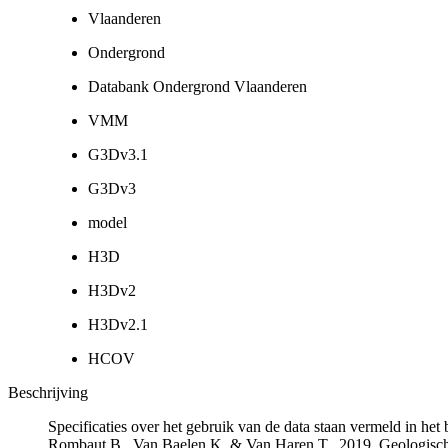
Vlaanderen
Ondergrond
Databank Ondergrond Vlaanderen
VMM
G3Dv3.1
G3Dv3
model
H3D
H3Dv2
H3Dv2.1
HCOV
Beschrijving
Specificaties over het gebruik van de data staan vermeld in he
Rombaut B., Van Baelen K. & Van Haren T., 2019. Geologisch