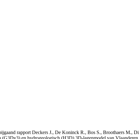
t bijgaand rapport Deckers J., De Koninck R., Bos S., Broothaers M., Di
 (G3Dv3) en hydrogeologisch (H3D) 3D-lagenmodel van Vlaanderen. S