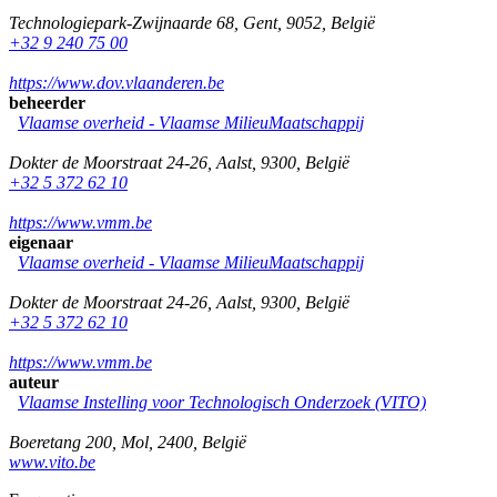
Technologiepark-Zwijnaarde 68
,
Gent
,
9052
,
België
+32 9 240 75 00
https://www.dov.vlaanderen.be
beheerder
Vlaamse overheid - Vlaamse MilieuMaatschappij
Dokter de Moorstraat 24-26
,
Aalst
,
9300
,
België
+32 5 372 62 10
https://www.vmm.be
eigenaar
Vlaamse overheid - Vlaamse MilieuMaatschappij
Dokter de Moorstraat 24-26
,
Aalst
,
9300
,
België
+32 5 372 62 10
https://www.vmm.be
auteur
Vlaamse Instelling voor Technologisch Onderzoek (VITO)
Boeretang 200
,
Mol
,
2400
,
België
www.vito.be