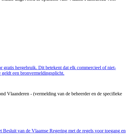
 gratis hergebruik. Dit betekent dat elk commercieel of niet-
 geldt een bronvermeldingsplicht.
ond Vlaanderen - (vermelding van de beheerder en de specifieke
et Besluit van de Vlaamse Regering met de regels voor toegang en