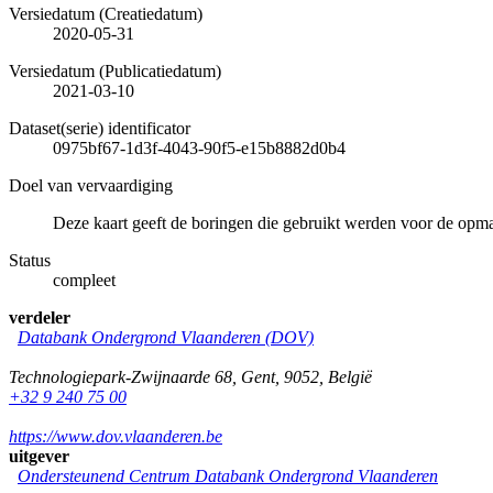
Versiedatum (Creatiedatum)
2020-05-31
Versiedatum (Publicatiedatum)
2021-03-10
Dataset(serie) identificator
0975bf67-1d3f-4043-90f5-e15b8882d0b4
Doel van vervaardiging
Deze kaart geeft de boringen die gebruikt werden voor de op
Status
compleet
verdeler
Databank Ondergrond Vlaanderen (DOV)
Technologiepark-Zwijnaarde 68
,
Gent
,
9052
,
België
+32 9 240 75 00
https://www.dov.vlaanderen.be
uitgever
Ondersteunend Centrum Databank Ondergrond Vlaanderen