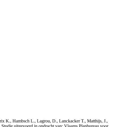
rix K., Hambsch L., Lagrou, D., Lanckacker T., Matthijs, J.,
tudie uitgevoerd in opdracht van: Vlaams Planbureau voor