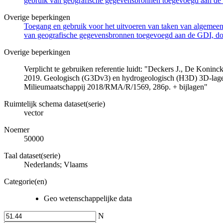
gebruik van geografische gegevensbronnen toegevoegd aan de 
Overige beperkingen
Toegang en gebruik voor het uitvoeren van taken van algemeen 
van geografische gegevensbronnen toegevoegd aan de GDI, door
Overige beperkingen
Verplicht te gebruiken referentie luidt: "Deckers J., De Koni
2019. Geologisch (G3Dv3) en hydrogeologisch (H3D) 3D-lage
Milieumaatschappij 2018/RMA/R/1569, 286p. + bijlagen"
Ruimtelijk schema dataset(serie)
vector
Noemer
50000
Taal dataset(serie)
Nederlands; Vlaams
Categorie(en)
Geo wetenschappelijke data
N