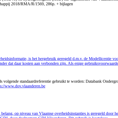
appij 2018/RMA/R/1569, 286p. + bijlagen
eidsinformatie, is het hergebruik geregeld d.m.v. de Modellicentie voor
nder dat daar kosten aan verbonden zijn. Als enige gebruiksvoorwaarde
eds volgende standaardreferentie gebruikt te worden: Databank Ondergr
ps://www.dov.vlaanderen.be
belang, op niveau van Vlaamse overheidsinstanties is geregeld door h