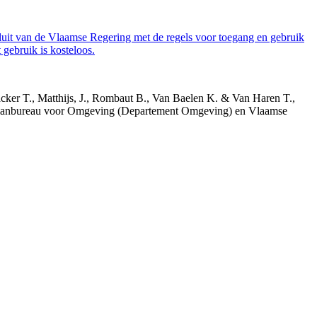
luit van de Vlaamse Regering met de regels voor toegang en gebruik
gebruik is kosteloos.
acker T., Matthijs, J., Rombaut B., Van Baelen K. & Van Haren T.,
 Planbureau voor Omgeving (Departement Omgeving) en Vlaamse