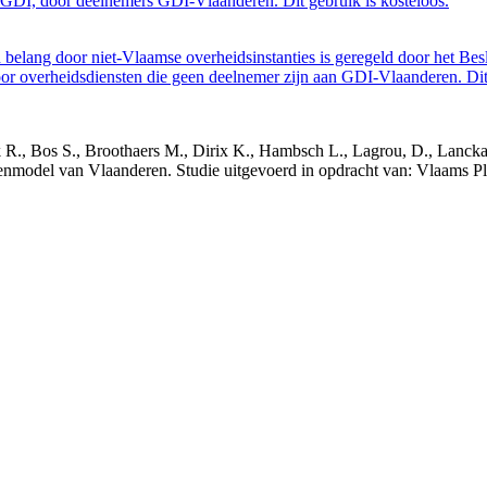
GDI, door deelnemers GDI-Vlaanderen. Dit gebruik is kosteloos.
belang door niet-Vlaamse overheidsinstanties is geregeld door het Bes
 overheidsdiensten die geen deelnemer zijn aan GDI-Vlaanderen. Dit 
nck R., Bos S., Broothaers M., Dirix K., Hambsch L., Lagrou, D., Lanck
nmodel van Vlaanderen. Studie uitgevoerd in opdracht van: Vlaams