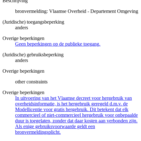
Beschrijving
bronvermelding: Vlaamse Overheid - Departement Omgeving
(Juridische) toegangsbeperking
anders
Overige beperkingen
Geen beperkingen op de publieke toegang.
(Juridische) gebruiksbeperking
anders
Overige beperkingen
other constraints
Overige beperkingen
In uitvoering van het Vlaamse decreet voor hergebruik van
overheidsinformatie, is het hergebruik geregeld d.m.v. de
Modellicentie voor gratis hergebruik. Dit betekent dat elk
commercieel of niet-commercieel hergebruik voor onbepaalde
duur is toegelaten, zonder dat daar kosten aan verbonden zijn.
Als enige gebruiksvoorwaarde geldt een
bronvermeldingsplicht.