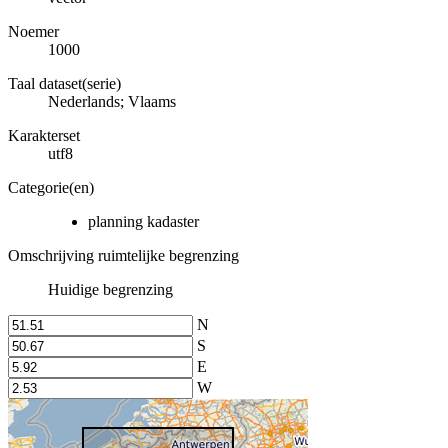
Noemer
1000
Taal dataset(serie)
Nederlands; Vlaams
Karakterset
utf8
Categorie(en)
planning kadaster
Omschrijving ruimtelijke begrenzing
Huidige begrenzing
N
S
E
W