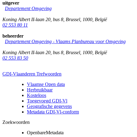
uitgever
Departement Omgeving
Koning Albert II-laan 20, bus 8
,
Brussel
,
1000
,
België
02 553 80 11
beheerder
Departement Omgeving - Vlaams Planbureau voor Omgeving
Koning Albert II-laan 20, bus 8
,
Brussel
,
1000
,
België
02 553 83 50
GDI-Vlaanderen Trefwoorden
Vlaamse Open data
Herbruikbaar
Kosteloos
Toegevoegd GDI-Vl
Geografische gegevens
Metadata GDI-Vl-conform
Zoekwoorden
OpenbareMetadata