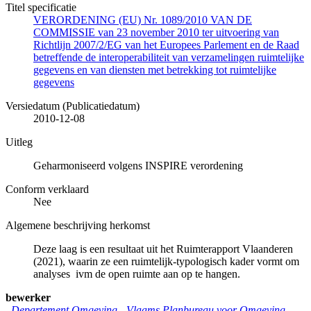
Titel specificatie
VERORDENING (EU) Nr. 1089/2010 VAN DE
COMMISSIE van 23 november 2010 ter uitvoering van
Richtlijn 2007/2/EG van het Europees Parlement en de Raad
betreffende de interoperabiliteit van verzamelingen ruimtelijke
gegevens en van diensten met betrekking tot ruimtelijke
gegevens
Versiedatum (Publicatiedatum)
2010-12-08
Uitleg
Geharmoniseerd volgens INSPIRE verordening
Conform verklaard
Nee
Algemene beschrijving herkomst
Deze laag is een resultaat uit het Ruimterapport Vlaanderen
(2021), waarin ze een ruimtelijk-typologisch kader vormt om
analyses ivm de open ruimte aan op te hangen.
bewerker
Departement Omgeving - Vlaams Planbureau voor Omgeving