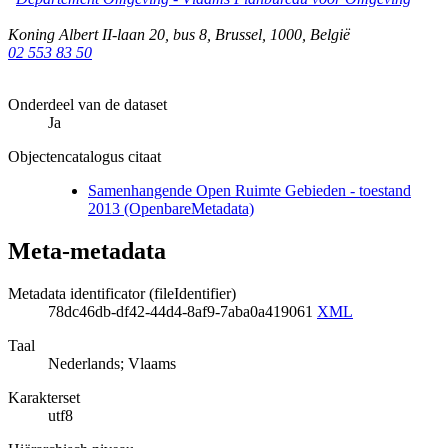
Koning Albert II-laan 20, bus 8
,
Brussel
,
1000
,
België
02 553 83 50
Onderdeel van de dataset
Ja
Objectencatalogus citaat
Samenhangende Open Ruimte Gebieden - toestand
2013 (OpenbareMetadata)
Meta-metadata
Metadata identificator (fileIdentifier)
78dc46db-df42-44d4-8af9-7aba0a419061
XML
Taal
Nederlands; Vlaams
Karakterset
utf8