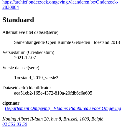
https://archief.onderzoek.omgeving.vlaanderen.be/Onderzoek-
2830884
Standaard
Alternatieve titel dataset(serie)
Samenhangende Open Ruimte Gebieden - toestand 2013
Versiedatum (Creatiedatum)
2021-12-07
Versie dataset(serie)
Toestand_2019_versie2
Dataset(serie) identificator
aea51eb2-165e-4372-810a-20fdb6e6a605
eigenaar
Departement Omgeving - Vlaams Planbureau voor Omgeving
Koning Albert II-laan 20, bus 8
,
Brussel
,
1000
,
België
02 553 83 50