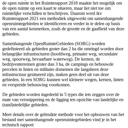
de open ruimte in het Ruimterapport 2018 maakte het mogelijk om
de open ruimte op een kaart te situeren, maar liet niet toe om
ruimtelijke verschillen te beschrijven. Daarom werd ikv
Ruimterapport 2021 een methodiek uitgewerkt om samenhangende
openruimtegebieden te identificeren en verder in te delen op basis
van een aantal kenmerken, zoals de grootte en de gaafheid van deze
gebieden.
Samenhangende OpenRuimteGebieden (SORG) worden
gedefinieerd als gebieden groter dan 2 ha die omringd worden door
belangrijke infrastructuren (hoofdweg, primaire weg, secundaire
weg, spoorweg, bevaarbare waterweg). De kernen, de
bedrijventerreinen groter dan 3 ha, de campings en bebouwde
percelen in linten en militaire domeinen die langsheen deze
infrastructuur gesitueerd zijn, maken geen deel uit van deze
gebieden. In een SORG kunnen wel kleinere wegen, kernen, linten
en verspreide bebouwing voorkomen.
De gebieden worden ingedeeld in 5 types die iets zeggen over de
mate van versnippering en de ligging ten opzichte van landelijke en
(rand)stedelijke gebieden.
Meer details over de gebruikte methode voor het opbouwen van het
bestand met samenhangende openruimtegebieden vind je in het
technisch rapport: