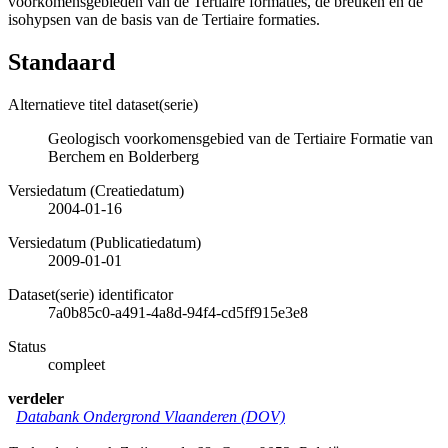
voorkomensgebieden van de Tertiaire formaties, de breuken en de
isohypsen van de basis van de Tertiaire formaties.
Standaard
Alternatieve titel dataset(serie)
Geologisch voorkomensgebied van de Tertiaire Formatie van
Berchem en Bolderberg
Versiedatum (Creatiedatum)
2004-01-16
Versiedatum (Publicatiedatum)
2009-01-01
Dataset(serie) identificator
7a0b85c0-a491-4a8d-94f4-cd5ff915e3e8
Status
compleet
verdeler
Databank Ondergrond Vlaanderen (DOV)