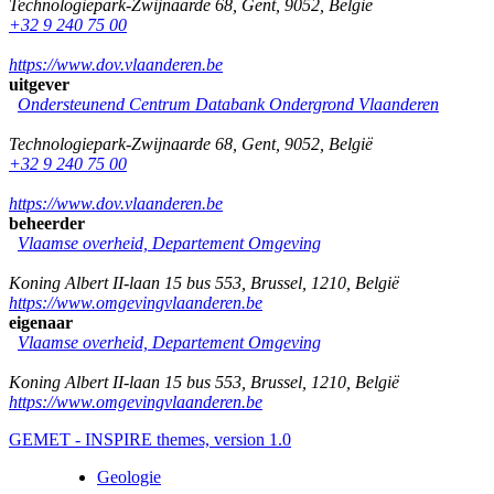
Technologiepark-Zwijnaarde 68
,
Gent
,
9052
,
België
+32 9 240 75 00
https://www.dov.vlaanderen.be
uitgever
Ondersteunend Centrum Databank Ondergrond Vlaanderen
Technologiepark-Zwijnaarde 68
,
Gent
,
9052
,
België
+32 9 240 75 00
https://www.dov.vlaanderen.be
beheerder
Vlaamse overheid, Departement Omgeving
Koning Albert II-laan 15 bus 553
,
Brussel
,
1210
,
België
https://www.omgevingvlaanderen.be
eigenaar
Vlaamse overheid, Departement Omgeving
Koning Albert II-laan 15 bus 553
,
Brussel
,
1210
,
België
https://www.omgevingvlaanderen.be
GEMET - INSPIRE themes, version 1.0
Geologie