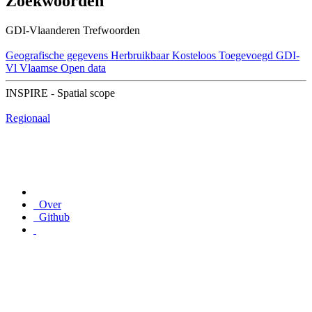
Zoekwoorden
GDI-Vlaanderen Trefwoorden
Geografische gegevens
Herbruikbaar
Kosteloos
Toegevoegd GDI-
Vl
Vlaamse Open data
INSPIRE - Spatial scope
Regionaal
Over
Github