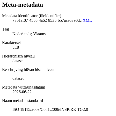
Meta-metadata
Metadata identificator (fileIdentifier)
78b1af07-45b5-4a62-853b-b57aaa0390dc
XML
Taal
Nederlands; Vlaams
Karakterset
utf8
Hiërarchisch niveau
dataset
Beschrijving hiërarchisch niveau
dataset
Metadata wijzigingsdatum
2026-06-22
Naam metadatastandaard
ISO 19115/2003/Cor.1:2006/INSPIRE-TG2.0