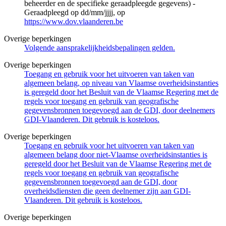
beheerder en de specifieke geraadpleegde gegevens) -
Geraadpleegd op dd/mm/jjjj, op
https://www.dov.vlaanderen.be
Overige beperkingen
Volgende aansprakelijkheidsbepalingen gelden.
Overige beperkingen
Toegang en gebruik voor het uitvoeren van taken van
algemeen belang, op niveau van Vlaamse overheidsinstanties
is geregeld door het Besluit van de Vlaamse Regering met de
regels voor toegang en gebruik van geografische
gegevensbronnen toegevoegd aan de GDI, door deelnemers
GDI-Vlaanderen. Dit gebruik is kosteloos.
Overige beperkingen
Toegang en gebruik voor het uitvoeren van taken van
algemeen belang door niet-Vlaamse overheidsinstanties is
geregeld door het Besluit van de Vlaamse Regering met de
regels voor toegang en gebruik van geografische
gegevensbronnen toegevoegd aan de GDI, door
overheidsdiensten die geen deelnemer zijn aan GDI-
Vlaanderen. Dit gebruik is kosteloos.
Overige beperkingen