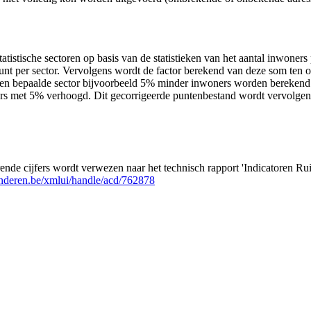
atistische sectoren op basis van de statistieken van het aantal inwoners 
nt per sector. Vervolgens wordt de factor berekend van deze som ten o
 een bepaalde sector bijvoorbeeld 5% minder inwoners worden berekend
ners met 5% verhoogd. Dit gecorrigeerde puntenbestand wordt vervolgens
rende cijfers wordt verwezen naar het technisch rapport 'Indicatoren R
anderen.be/xmlui/handle/acd/762878