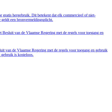
 gratis hergebruik. Dit betekent dat elk commercieel of niet-
 geldt een bronvermeldingsplicht.
et Besluit van de Vlaamse Regering met de regels voor toegang en
luit van de Vlaamse Regering met de regels voor toegang en gebruik
gebruik is kosteloos.