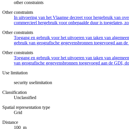
other constraints
Other constraints
In uitvoering van het Vlaamse decreet voor hergebruik van overh
commercieel hergebruik voor onbepaalde duur is toegelaten, zo
Other constraints
Toegang en gebruik voor het uitvoeren van taken van algemeen 
gebruik van geografische gegevensbronnen toegevoegd aan de 
Other constraints
Toegang en gebruik voor het uitvoeren van taken van algemeen 
van geografische gegevensbronnen toegevoegd aan de GDI, door
Use limitation
security uselimitation
Classification
Unclassified
Spatial representation type
Grid
Distance
100 m