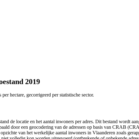
Toestand 2019
per hectare, gecorrigeerd per statistische sector.
stand de locatie en het aantal inwoners per adres. Dit bestand wordt 
bepaald door een geocodering van de adressen op basis van CRAB (CRAB 
en opzichte van het werkelijke aantal inwoners in Vlaanderen zoals ge
B niet volledig kon worden uitgevoerd (ontbrekende of onbekende adr