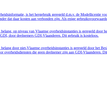
eidsinformatie, is het hergebruik geregeld d.m.v. de Modellicentie voor
nder dat daar kosten aan verbonden zijn. Als enige gebruiksvoorwaarde
belang, op niveau van Vlaamse overheidsinstanties is geregeld door h
GDI, door deelnemers GDI-Vlaanderen. Dit gebruik is kosteloos.
belang door niet-Vlaamse overheidsinstanties is geregeld door het Bes
 overheidsdiensten die geen deelnemer zijn aan GDI-Vlaanderen. Dit 