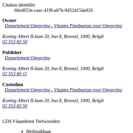
Citation identifier
60ed653e-caac-41f8-a87b-9452d154a926
Owner
Departement Omgeving - Vlaams Planbureau voor Omgeving
Koning Albert II-laan 20, bus 8
,
Brussel
,
1000
,
België
02 553 83 50
Publisher
Departement Omgeving
Koning Albert II-laan 20, bus 8
,
Brussel
,
1000
,
België
02 553 80 11
Custodian
Departement Omgeving - Vlaams Planbureau voor Omgeving
Koning Albert II-laan 20, bus 8
,
Brussel
,
1000
,
België
02 553 83 50
GDI-Vlaanderen Trefwoorden
Herbruikbaar