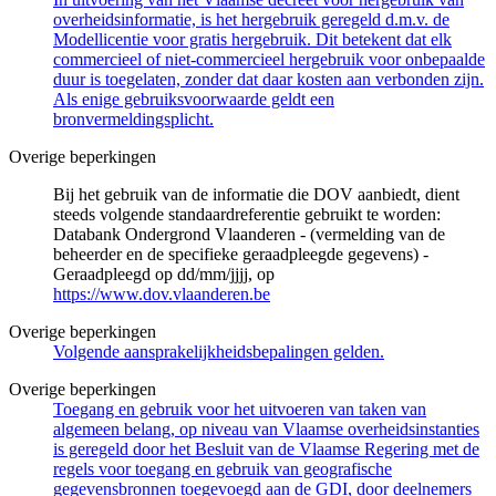
overheidsinformatie, is het hergebruik geregeld d.m.v. de
Modellicentie voor gratis hergebruik. Dit betekent dat elk
commercieel of niet-commercieel hergebruik voor onbepaalde
duur is toegelaten, zonder dat daar kosten aan verbonden zijn.
Als enige gebruiksvoorwaarde geldt een
bronvermeldingsplicht.
Overige beperkingen
Bij het gebruik van de informatie die DOV aanbiedt, dient
steeds volgende standaardreferentie gebruikt te worden:
Databank Ondergrond Vlaanderen - (vermelding van de
beheerder en de specifieke geraadpleegde gegevens) -
Geraadpleegd op dd/mm/jjjj, op
https://www.dov.vlaanderen.be
Overige beperkingen
Volgende aansprakelijkheidsbepalingen gelden.
Overige beperkingen
Toegang en gebruik voor het uitvoeren van taken van
algemeen belang, op niveau van Vlaamse overheidsinstanties
is geregeld door het Besluit van de Vlaamse Regering met de
regels voor toegang en gebruik van geografische
gegevensbronnen toegevoegd aan de GDI, door deelnemers