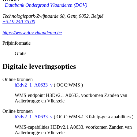
Databank Ondergrond Vlaanderen (DOV)
Technologiepark-Zwijnaarde 68
,
Gent
,
9052
,
België
+32 9 240 75 00
https://www.dov.vlaanderen.be
Prijsinformatie
Gratis
Digitale leveringsopties
Online bronnen
h3dv2_1_A0633_v
(
OGC:WMS
)
WMS-endpoint H3Dv2.1 A0633, voorkomen Zanden van
Aalterbrugge en Vlierzele
Online bronnen
h3dv2_1_A0633_v
(
OGC:WMS-1.3.0-http-get-capabilities
)
WMS-capabilities H3Dv2.1 A0633, voorkomen Zanden van
Aalterbrugge en Vlierzele