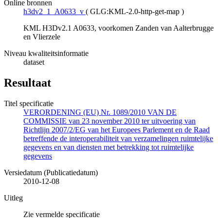
Online bronnen
h3dv2_1_A0633_v
(
GLG:KML-2.0-http-get-map
)
KML H3Dv2.1 A0633, voorkomen Zanden van Aalterbrugge
en Vlierzele
Niveau kwaliteitsinformatie
dataset
Resultaat
Titel specificatie
VERORDENING (EU) Nr. 1089/2010 VAN DE
COMMISSIE van 23 november 2010 ter uitvoering van
Richtlijn 2007/2/EG van het Europees Parlement en de Raad
betreffende de interoperabiliteit van verzamelingen ruimtelijke
gegevens en van diensten met betrekking tot ruimtelijke
gegevens
Versiedatum (Publicatiedatum)
2010-12-08
Uitleg
Zie vermelde specificatie