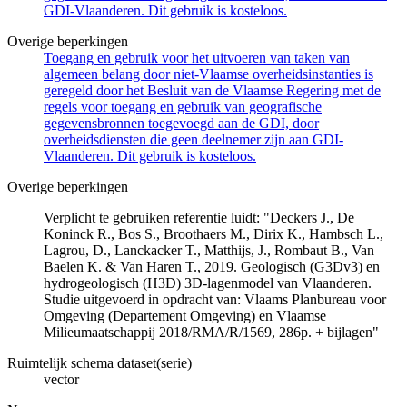
GDI-Vlaanderen. Dit gebruik is kosteloos.
Overige beperkingen
Toegang en gebruik voor het uitvoeren van taken van
algemeen belang door niet-Vlaamse overheidsinstanties is
geregeld door het Besluit van de Vlaamse Regering met de
regels voor toegang en gebruik van geografische
gegevensbronnen toegevoegd aan de GDI, door
overheidsdiensten die geen deelnemer zijn aan GDI-
Vlaanderen. Dit gebruik is kosteloos.
Overige beperkingen
Verplicht te gebruiken referentie luidt: "Deckers J., De
Koninck R., Bos S., Broothaers M., Dirix K., Hambsch L.,
Lagrou, D., Lanckacker T., Matthijs, J., Rombaut B., Van
Baelen K. & Van Haren T., 2019. Geologisch (G3Dv3) en
hydrogeologisch (H3D) 3D-lagenmodel van Vlaanderen.
Studie uitgevoerd in opdracht van: Vlaams Planbureau voor
Omgeving (Departement Omgeving) en Vlaamse
Milieumaatschappij 2018/RMA/R/1569, 286p. + bijlagen"
Ruimtelijk schema dataset(serie)
vector