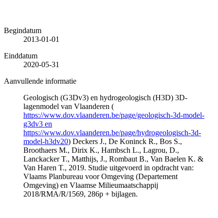
Begindatum
2013-01-01
Einddatum
2020-05-31
Aanvullende informatie
Geologisch (G3Dv3) en hydrogeologisch (H3D) 3D-
lagenmodel van Vlaanderen (
https://www.dov.vlaanderen.be/page/geologisch-3d-model-
g3dv3 en
https://www.dov.vlaanderen.be/page/hydrogeologisch-3d-
model-h3dv20
) Deckers J., De Koninck R., Bos S.,
Broothaers M., Dirix K., Hambsch L., Lagrou, D.,
Lanckacker T., Matthijs, J., Rombaut B., Van Baelen K. &
Van Haren T., 2019. Studie uitgevoerd in opdracht van:
Vlaams Planbureau voor Omgeving (Departement
Omgeving) en Vlaamse Milieumaatschappij
2018/RMA/R/1569, 286p + bijlagen.