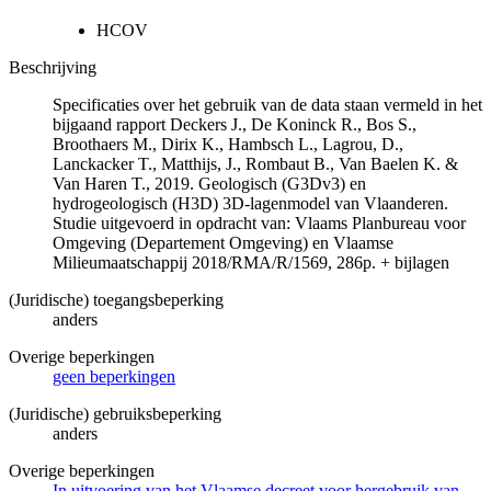
HCOV
Beschrijving
Specificaties over het gebruik van de data staan vermeld in het
bijgaand rapport Deckers J., De Koninck R., Bos S.,
Broothaers M., Dirix K., Hambsch L., Lagrou, D.,
Lanckacker T., Matthijs, J., Rombaut B., Van Baelen K. &
Van Haren T., 2019. Geologisch (G3Dv3) en
hydrogeologisch (H3D) 3D-lagenmodel van Vlaanderen.
Studie uitgevoerd in opdracht van: Vlaams Planbureau voor
Omgeving (Departement Omgeving) en Vlaamse
Milieumaatschappij 2018/RMA/R/1569, 286p. + bijlagen
(Juridische) toegangsbeperking
anders
Overige beperkingen
geen beperkingen
(Juridische) gebruiksbeperking
anders
Overige beperkingen
In uitvoering van het Vlaamse decreet voor hergebruik van