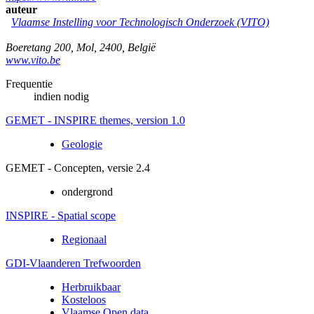
auteur
Vlaamse Instelling voor Technologisch Onderzoek (VITO)
Boeretang 200
,
Mol
,
2400
,
België
www.vito.be
Frequentie
indien nodig
GEMET - INSPIRE themes, version 1.0
Geologie
GEMET - Concepten, versie 2.4
ondergrond
INSPIRE - Spatial scope
Regionaal
GDI-Vlaanderen Trefwoorden
Herbruikbaar
Kosteloos
Vlaamse Open data