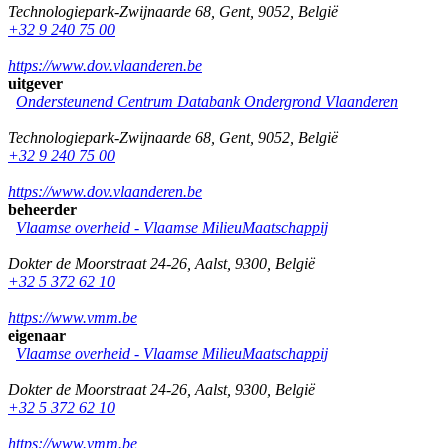
Technologiepark-Zwijnaarde 68
,
Gent
,
9052
,
België
+32 9 240 75 00
https://www.dov.vlaanderen.be
uitgever
Ondersteunend Centrum Databank Ondergrond Vlaanderen
Technologiepark-Zwijnaarde 68
,
Gent
,
9052
,
België
+32 9 240 75 00
https://www.dov.vlaanderen.be
beheerder
Vlaamse overheid - Vlaamse MilieuMaatschappij
Dokter de Moorstraat 24-26
,
Aalst
,
9300
,
België
+32 5 372 62 10
https://www.vmm.be
eigenaar
Vlaamse overheid - Vlaamse MilieuMaatschappij
Dokter de Moorstraat 24-26
,
Aalst
,
9300
,
België
+32 5 372 62 10
https://www.vmm.be