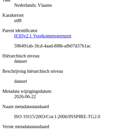
Nederlands; Vlaams
Karakterset
utf8
Parent identificator
H3Dv2.1 Voorkomensgrenzen
596491ab-3fcd-4aad-8f8b-afb07d37b1ac
Hiërarchisch niveau
dataset
Beschrijving hiërarchisch niveau
dataset
Metadata wijzigingsdatum
2026-06-22
Naam metadatastandaard
ISO 19115/2003/Cor.1:2006/INSPIRE-TG2.0
Versie metadatastandaard