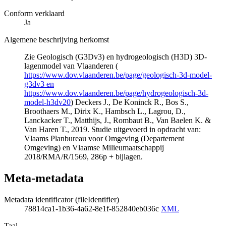
Conform verklaard
Ja
Algemene beschrijving herkomst
Zie Geologisch (G3Dv3) en hydrogeologisch (H3D) 3D-
lagenmodel van Vlaanderen (
https://www.dov.vlaanderen.be/page/geologisch-3d-model-
g3dv3 en
https://www.dov.vlaanderen.be/page/hydrogeologisch-3d-
model-h3dv20
) Deckers J., De Koninck R., Bos S.,
Broothaers M., Dirix K., Hambsch L., Lagrou, D.,
Lanckacker T., Matthijs, J., Rombaut B., Van Baelen K. &
Van Haren T., 2019. Studie uitgevoerd in opdracht van:
Vlaams Planbureau voor Omgeving (Departement
Omgeving) en Vlaamse Milieumaatschappij
2018/RMA/R/1569, 286p + bijlagen.
Meta-metadata
Metadata identificator (fileIdentifier)
78814ca1-1b36-4a62-8e1f-852840eb036c
XML
Taal