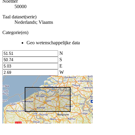
Noemer
50000
Taal dataset(serie)
Nederlands; Vlaams
Categorie(en)
Geo wetenschappelijke data
N
S
E
W