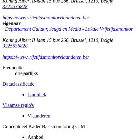
Koning Albert II-laan 15 bus 266
,
Brussel
,
1210
,
België
3225536828
https://www.vrijetijdsmonitorvlaanderen.be/
eigenaar
Departement Cultuur, Jeugd en Media -
Lokale Vrijetijdsmonitor
Koning Albert II-laan 15 bus 266
,
Brussel
,
1210
,
België
3225536828
https://www.vrijetijdsmonitorvlaanderen.be/
Frequentie
driejaarlijks
Dataclassificatie
1-publiek
Vlaamse regio's
Vlaanderen
Conceptueel Kader Basismonitoring CJM
Aanbod