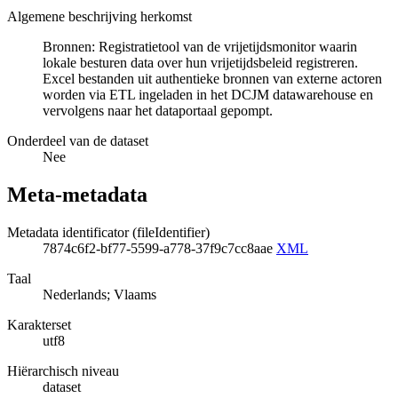
Algemene beschrijving herkomst
Bronnen: Registratietool van de vrijetijdsmonitor waarin
lokale besturen data over hun vrijetijdsbeleid registreren.
Excel bestanden uit authentieke bronnen van externe actoren
worden via ETL ingeladen in het DCJM datawarehouse en
vervolgens naar het dataportaal gepompt.
Onderdeel van de dataset
Nee
Meta-metadata
Metadata identificator (fileIdentifier)
7874c6f2-bf77-5599-a778-37f9c7cc8aae
XML
Taal
Nederlands; Vlaams
Karakterset
utf8
Hiërarchisch niveau
dataset