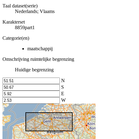
Taal dataset(serie)
Nederlands; Vlaams
Karakterset
8859part1
Categorie(en)
maatschappij
Omschrijving ruimtelijke begrenzing
Huidige begrenzing
N
S
E
W