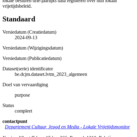
lokale besturen drie-jaarlijks data registeren over hun lokaal
vrijetijdsbeleid.
Standaard
Versiedatum (Creatiedatum)
2024-09-13
Versiedatum (Wijzigingsdatum)
Versiedatum (Publicatiedatum)
Dataset(serie) identificator
be.dcjm.dataset.lvtm_2023_algemeen
Doel van vervaardiging
purpose
Status
compleet
contactpunt
Departement Cultuur, Jeugd en Media -
Lokale Vrijetijdsmonitor