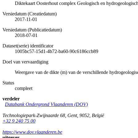
Diktekaart Oosterhout complex Geologisch en hydrogeologisc
Versiedatum (Creatiedatum)
2017-11-01
Versiedatum (Publicatiedatum)
2018-07-01
Dataset(serie) identificator
1005bc57-15d1-4b72-ba60-90c6186ccb89
Doel van vervaardiging
Weergave van de dikte (m) van de verschillende hydrogeologi
Status
compleet
verdeler
Databank Ondergrond Vlaanderen (DOV)
Technologiepark-Zwijnaarde 68
,
Gent
,
9052
,
België
+32 9 240 75 00
https://www.dov.vlaanderen.be
uitgever