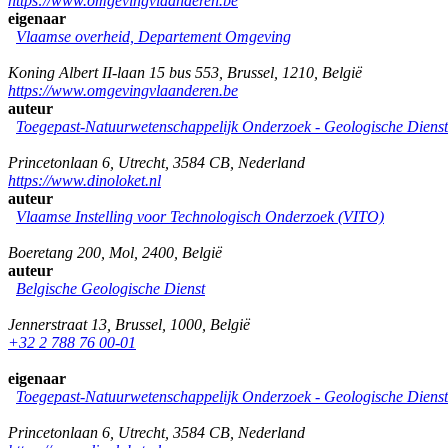
https://www.omgevingvlaanderen.be
eigenaar
Vlaamse overheid, Departement Omgeving
Koning Albert II-laan 15 bus 553
,
Brussel
,
1210
,
België
https://www.omgevingvlaanderen.be
auteur
Toegepast-Natuurwetenschappelijk Onderzoek - Geologische Diens
Princetonlaan 6
,
Utrecht
,
3584 CB
,
Nederland
https://www.dinoloket.nl
auteur
Vlaamse Instelling voor Technologisch Onderzoek (VITO)
Boeretang 200
,
Mol
,
2400
,
België
auteur
Belgische Geologische Dienst
Jennerstraat 13
,
Brussel
,
1000
,
België
+32 2 788 76 00-01
eigenaar
Toegepast-Natuurwetenschappelijk Onderzoek - Geologische Diens
Princetonlaan 6
,
Utrecht
,
3584 CB
,
Nederland