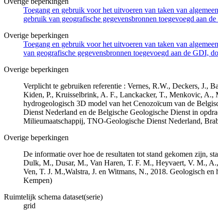
Overige beperkingen
Toegang en gebruik voor het uitvoeren van taken van algemeen 
gebruik van geografische gegevensbronnen toegevoegd aan de 
Overige beperkingen
Toegang en gebruik voor het uitvoeren van taken van algemeen 
van geografische gegevensbronnen toegevoegd aan de GDI, door
Overige beperkingen
Verplicht te gebruiken referentie : Vernes, R.W., Deckers, J.,
Kiden, P., Kruisselbrink, A. F., Lanckacker, T., Menkovic, A.,
hydrogeologisch 3D model van het Cenozoïcum van de Belgi
Dienst Nederland en de Belgische Geologische Dienst in opdr
Milieumaatschappij, TNO-Geologische Dienst Nederland, Br
Overige beperkingen
De informatie over hoe de resultaten tot stand gekomen zijn, st
Dulk, M., Dusar, M., Van Haren, T. F. M., Heyvaert, V. M., A.,
Ven, T. J. M.,Walstra, J. en Witmans, N., 2018. Geologisch
Kempen)
Ruimtelijk schema dataset(serie)
grid