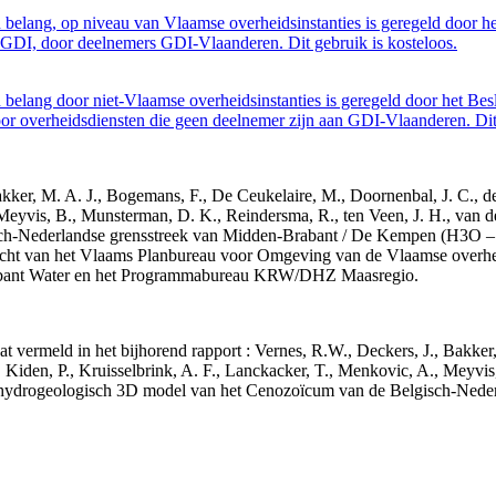
belang, op niveau van Vlaamse overheidsinstanties is geregeld door h
GDI, door deelnemers GDI-Vlaanderen. Dit gebruik is kosteloos.
belang door niet-Vlaamse overheidsinstanties is geregeld door het Bes
 overheidsdiensten die geen deelnemer zijn aan GDI-Vlaanderen. Dit 
 Bakker, M. A. J., Bogemans, F., De Ceukelaire, M., Doornenbal, J. C., 
 Meyvis, B., Munsterman, D. K., Reindersma, R., ten Veen, J. H., van d
sch-Nederlandse grensstreek van Midden-Brabant / De Kempen (H3O 
acht van het Vlaams Planbureau voor Omgeving van de Vlaamse overhe
abant Water en het Programmabureau KRW/DHZ Maasregio.
aat vermeld in het bijhorend rapport : Vernes, R.W., Deckers, J., Bakke
 Kiden, P., Kruisselbrink, A. F., Lanckacker, T., Menkovic, A., Meyvis
 en hydrogeologisch 3D model van het Cenozoïcum van de Belgisch-Ne