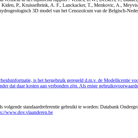
 Kiden, P., Kruisselbrink, A. F., Lanckacker, T., Menkovic, A., Meyvis
 en hydrogeologisch 3D model van het Cenozoïcum van de Belgisch-Ne
eidsinformatie, is het hergebruik geregeld d.m.v. de Modellicentie voor
nder dat daar kosten aan verbonden zijn. Als enige gebruiksvoorwaarde
eds volgende standaardreferentie gebruikt te worden: Databank Ondergr
ps://www.dov.vlaanderen.be