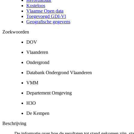
Herbruikbaar
Kosteloos
Vlaamse Open data
Toegevoegd GDI-Vl
Geografische gegevens
Zoekwoorden
DOV
Vlaanderen
Ondergrond
Databank Ondergrond Vlaanderen
VMM
Departement Omgeving
H3O
De Kempen
Beschrijving
De informatie over hoe de resultaten tot stand gekomen zijn, st