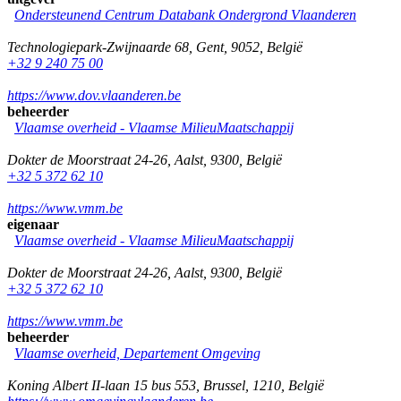
Ondersteunend Centrum Databank Ondergrond Vlaanderen
Technologiepark-Zwijnaarde 68
,
Gent
,
9052
,
België
+32 9 240 75 00
https://www.dov.vlaanderen.be
beheerder
Vlaamse overheid - Vlaamse MilieuMaatschappij
Dokter de Moorstraat 24-26
,
Aalst
,
9300
,
België
+32 5 372 62 10
https://www.vmm.be
eigenaar
Vlaamse overheid - Vlaamse MilieuMaatschappij
Dokter de Moorstraat 24-26
,
Aalst
,
9300
,
België
+32 5 372 62 10
https://www.vmm.be
beheerder
Vlaamse overheid, Departement Omgeving
Koning Albert II-laan 15 bus 553
,
Brussel
,
1210
,
België