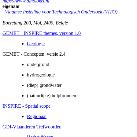
https://www.dinoloket.nl
eigenaar
Vlaamse Instelling voor Technologisch Onderzoek (VITO)
Boeretang 200
,
Mol
,
2400
,
België
GEMET - INSPIRE themes, version 1.0
Geologie
GEMET - Concepten, versie 2.4
ondergrond
hydrogeologie
(diep) grondwater
(natuurlijke) hulpbronnen
INSPIRE - Spatial scope
Regionaal
GDI-Vlaanderen Trefwoorden