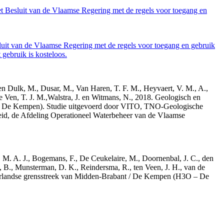
et Besluit van de Vlaamse Regering met de regels voor toegang en
luit van de Vlaamse Regering met de regels voor toegang en gebruik
gebruik is kosteloos.
den Dulk, M., Dusar, M., Van Haren, T. F. M., Heyvaert, V. M., A.,
e Ven, T. J. M.,Walstra, J. en Witmans, N., 2018. Geologisch en
– De Kempen). Studie uitgevoerd door VITO, TNO-Geologische
id, de Afdeling Operationeel Waterbeheer van de Vlaamse
r, M. A. J., Bogemans, F., De Ceukelaire, M., Doornenbal, J. C., den
, B., Munsterman, D. K., Reindersma, R., ten Veen, J. H., van de
derlandse grensstreek van Midden-Brabant / De Kempen (H3O – De