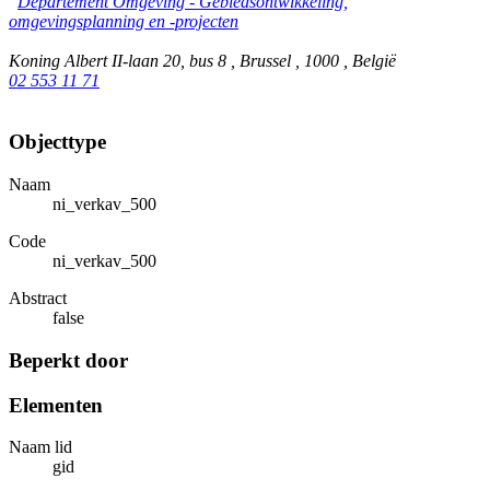
Departement Omgeving - Gebiedsontwikkeling,
omgevingsplanning en -projecten
Koning Albert II-laan 20, bus 8 , Brussel , 1000 , België
02 553 11 71
Objecttype
Naam
ni_verkav_500
Code
ni_verkav_500
Abstract
false
Beperkt door
Elementen
Naam lid
gid