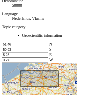
Denominator
50000
Language
Nederlands; Vlaams
Topic category
Geoscientific information
N
S
E
W