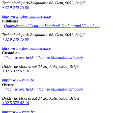
Technologiepark-Zwijnaarde 68
,
Gent
,
9052
,
België
+32 9 240 75 00
https://www.dov.vlaanderen.be
Publisher
Ondersteunend Centrum Databank Ondergrond Vlaanderen
Technologiepark-Zwijnaarde 68
,
Gent
,
9052
,
België
+32 9 240 75 00
https://www.dov.vlaanderen.be
Custodian
Vlaamse overheid - Vlaamse MilieuMaatschappij
Dokter de Moorstraat 24-26
,
Aalst
,
9300
,
België
+32 5 372 62 10
https://www.vmm.be
Owner
Vlaamse overheid - Vlaamse MilieuMaatschappij
Dokter de Moorstraat 24-26
,
Aalst
,
9300
,
België
+32 5 372 62 10
https://www.vmm.be