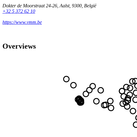
Dokter de Moorstraat 24-26
,
Aalst
,
9300
,
België
+32 5 372 62 10
https://www.vmm.be
Overviews