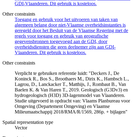
GDI-Vlaanderen. Dit gebruik is kosteloos.
Other constraints
Toegang en gebruik voor het uitvoeren van taken van
algemeen belang door niet-Vlaamse overheidsinstanties is
geregeld door het Besluit van de Vlaamse Regering met de
regels voor toegang en gebruik van geografische
gegevensbronnen toegevoegd aan de GDI, door
overheidsdiensten die geen deelnemer zijn aan GDI-
Vlaanderen. Dit gebruik is kosteloos.
Other constraints
Verplicht te gebruiken referentie luidt: "Deckers J., De
Koninck R., Bos S., Broothaers M., Dirix K., Hambsch L.,
Lagrou, D., Lanckacker T., Matthijs, J., Rombaut B., Van
Baelen K. & Van Haren T., 2019. Geologisch (G3Dv3) en
hydrogeologisch (H3D) 3D-lagenmodel van Vlaanderen.
Studie uitgevoerd in opdracht van: Vlaams Planbureau voor
Omgeving (Departement Omgeving) en Vlaamse
Milieumaatschappij 2018/RMA/R/1569, 286p. + bijlagen"
Spatial representation type
Vector