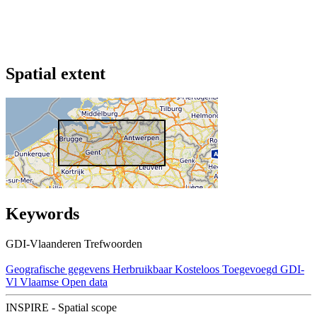
Spatial extent
Keywords
GDI-Vlaanderen Trefwoorden
Geografische gegevens
Herbruikbaar
Kosteloos
Toegevoegd GDI-
Vl
Vlaamse Open data
INSPIRE - Spatial scope