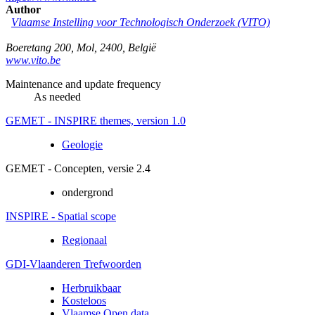
Author
Vlaamse Instelling voor Technologisch Onderzoek (VITO)
Boeretang 200
,
Mol
,
2400
,
België
www.vito.be
Maintenance and update frequency
As needed
GEMET - INSPIRE themes, version 1.0
Geologie
GEMET - Concepten, versie 2.4
ondergrond
INSPIRE - Spatial scope
Regionaal
GDI-Vlaanderen Trefwoorden
Herbruikbaar
Kosteloos
Vlaamse Open data