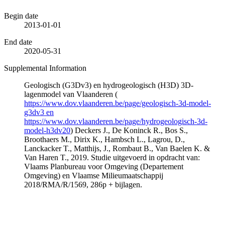
Begin date
2013-01-01
End date
2020-05-31
Supplemental Information
Geologisch (G3Dv3) en hydrogeologisch (H3D) 3D-
lagenmodel van Vlaanderen (
https://www.dov.vlaanderen.be/page/geologisch-3d-model-
g3dv3 en
https://www.dov.vlaanderen.be/page/hydrogeologisch-3d-
model-h3dv20
) Deckers J., De Koninck R., Bos S.,
Broothaers M., Dirix K., Hambsch L., Lagrou, D.,
Lanckacker T., Matthijs, J., Rombaut B., Van Baelen K. &
Van Haren T., 2019. Studie uitgevoerd in opdracht van:
Vlaams Planbureau voor Omgeving (Departement
Omgeving) en Vlaamse Milieumaatschappij
2018/RMA/R/1569, 286p + bijlagen.