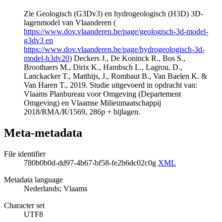
Zie Geologisch (G3Dv3) en hydrogeologisch (H3D) 3D-
lagenmodel van Vlaanderen (
https://www.dov.vlaanderen.be/page/geologisch-3d-model-
g3dv3 en
https://www.dov.vlaanderen.be/page/hydrogeologisch-3d-
model-h3dv20
) Deckers J., De Koninck R., Bos S.,
Broothaers M., Dirix K., Hambsch L., Lagrou, D.,
Lanckacker T., Matthijs, J., Rombaut B., Van Baelen K. &
Van Haren T., 2019. Studie uitgevoerd in opdracht van:
Vlaams Planbureau voor Omgeving (Departement
Omgeving) en Vlaamse Milieumaatschappij
2018/RMA/R/1569, 286p + bijlagen.
Meta-metadata
File identifier
780b0b0d-dd97-4b67-bf58-fe2b6dc02c0g
XML
Metadata language
Nederlands; Vlaams
Character set
UTF8