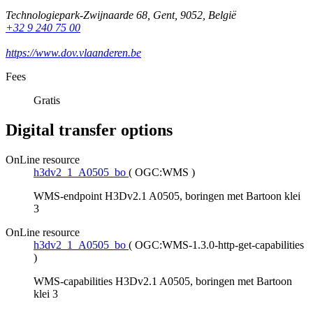
Technologiepark-Zwijnaarde 68
,
Gent
,
9052
,
België
+32 9 240 75 00
https://www.dov.vlaanderen.be
Fees
Gratis
Digital transfer options
OnLine resource
h3dv2_1_A0505_bo
(
OGC:WMS
)
WMS-endpoint H3Dv2.1 A0505, boringen met Bartoon klei
3
OnLine resource
h3dv2_1_A0505_bo
(
OGC:WMS-1.3.0-http-get-capabilities
)
WMS-capabilities H3Dv2.1 A0505, boringen met Bartoon
klei 3