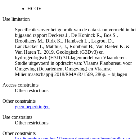
HCOV
Use limitation
Specificaties over het gebruik van de data staan vermeld in het
bijgaand rapport Deckers J., De Koninck R., Bos S.,
Broothaers M., Dirix K., Hambsch L., Lagrou, D.,
Lanckacker T., Matthijs, J., Rombaut B., Van Baelen K. &
Van Haren T., 2019. Geologisch (G3Dv3) en
hydrogeologisch (H3D) 3D-lagenmodel van Vlaanderen.
Studie uitgevoerd in opdracht van: Vlaams Planbureau voor
Omgeving (Departement Omgeving) en Vlaamse
Milieumaatschappij 2018/RMA/R/1569, 286p. + bijlagen
Access constraints
Other restrictions
Other constraints
geen beperkingen
Use constraints
Other restrictions
Other constraints
In uitvoering van het Vlaamse decreet voor hergebruik van