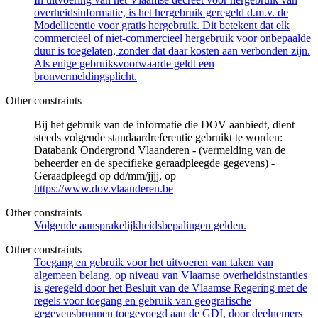
overheidsinformatie, is het hergebruik geregeld d.m.v. de
Modellicentie voor gratis hergebruik. Dit betekent dat elk
commercieel of niet-commercieel hergebruik voor onbepaalde
duur is toegelaten, zonder dat daar kosten aan verbonden zijn.
Als enige gebruiksvoorwaarde geldt een
bronvermeldingsplicht.
Other constraints
Bij het gebruik van de informatie die DOV aanbiedt, dient
steeds volgende standaardreferentie gebruikt te worden:
Databank Ondergrond Vlaanderen - (vermelding van de
beheerder en de specifieke geraadpleegde gegevens) -
Geraadpleegd op dd/mm/jjjj, op
https://www.dov.vlaanderen.be
Other constraints
Volgende aansprakelijkheidsbepalingen gelden.
Other constraints
Toegang en gebruik voor het uitvoeren van taken van
algemeen belang, op niveau van Vlaamse overheidsinstanties
is geregeld door het Besluit van de Vlaamse Regering met de
regels voor toegang en gebruik van geografische
gegevensbronnen toegevoegd aan de GDI, door deelnemers