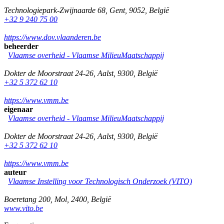
Technologiepark-Zwijnaarde 68
,
Gent
,
9052
,
België
+32 9 240 75 00
https://www.dov.vlaanderen.be
beheerder
Vlaamse overheid - Vlaamse MilieuMaatschappij
Dokter de Moorstraat 24-26
,
Aalst
,
9300
,
België
+32 5 372 62 10
https://www.vmm.be
eigenaar
Vlaamse overheid - Vlaamse MilieuMaatschappij
Dokter de Moorstraat 24-26
,
Aalst
,
9300
,
België
+32 5 372 62 10
https://www.vmm.be
auteur
Vlaamse Instelling voor Technologisch Onderzoek (VITO)
Boeretang 200
,
Mol
,
2400
,
België
www.vito.be