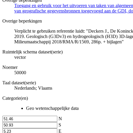
Overige beperkingen
Toegang en gebruik voor het uitvoeren van taken van algemeen 
van geografische gegevensbronnen toegevoegd aan de GDI, door
Overige beperkingen
Verplicht te gebruiken referentie luidt: "Deckers J., De Koni
2019. Geologisch (G3Dv3) en hydrogeologisch (H3D) 3D-lage
Milieumaatschappij 2018/RMA/R/1569, 286p. + bijlagen"
Ruimtelijk schema dataset(serie)
vector
Noemer
50000
Taal dataset(serie)
Nederlands; Vlaams
Categorie(en)
Geo wetenschappelijke data
N
S
E