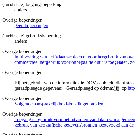
(Juridische) toegangsbeperking
anders
Overige beperkingen
geen beperkingen
(Juridische) gebruiksbeperking
anders
Overige beperkingen
In uitvoering van het Vlaamse decreet voor hergebruik van overh
commercieel hergebruik voor onbepaalde duur is toegelaten, zo
Overige beperkingen
Bij het gebruik van de informatie die DOV aanbiedt, dient ste
geraadpleegde gegevens) - Geraadpleegd op dd/mm/jjjj, op
htt
Overige beperkingen
Volgende aansprakelijkheidsbepalingen gelden.
Overige beperkingen
Toegang en gebruik voor het uitvoeren van taken van algemeen 
gebruik van geografische gegevensbronnen toegevoegd aan de 