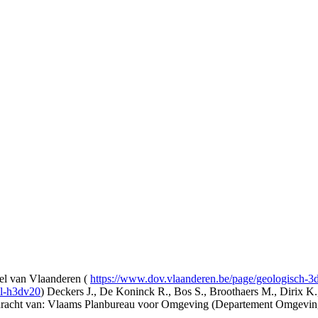
l van Vlaanderen (
https://www.dov.vlaanderen.be/page/geologisch-
el-h3dv20
) Deckers J., De Koninck R., Bos S., Broothaers M., Dirix K.
opdracht van: Vlaams Planbureau voor Omgeving (Departement Omgev