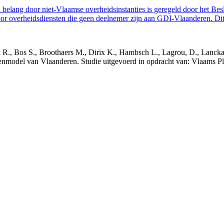
belang door niet-Vlaamse overheidsinstanties is geregeld door het Bes
 overheidsdiensten die geen deelnemer zijn aan GDI-Vlaanderen. Dit 
nck R., Bos S., Broothaers M., Dirix K., Hambsch L., Lagrou, D., Lanck
nmodel van Vlaanderen. Studie uitgevoerd in opdracht van: Vlaams