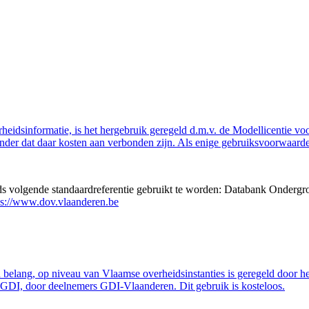
eidsinformatie, is het hergebruik geregeld d.m.v. de Modellicentie voor
nder dat daar kosten aan verbonden zijn. Als enige gebruiksvoorwaarde
eds volgende standaardreferentie gebruikt te worden: Databank Ondergr
ps://www.dov.vlaanderen.be
belang, op niveau van Vlaamse overheidsinstanties is geregeld door h
GDI, door deelnemers GDI-Vlaanderen. Dit gebruik is kosteloos.