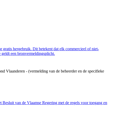
 gratis hergebruik. Dit betekent dat elk commercieel of niet-
 geldt een bronvermeldingsplicht.
ond Vlaanderen - (vermelding van de beheerder en de specifieke
et Besluit van de Vlaamse Regering met de regels voor toegang en