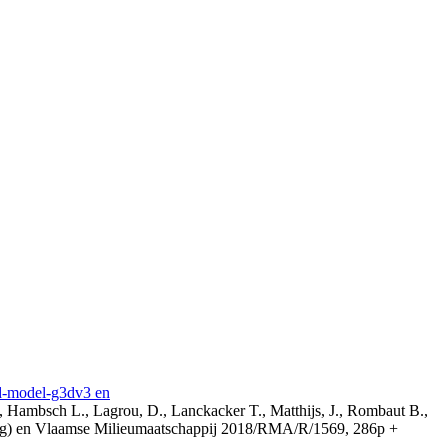
3d-model-g3dv3 en
, Hambsch L., Lagrou, D., Lanckacker T., Matthijs, J., Rombaut B.,
ing) en Vlaamse Milieumaatschappij 2018/RMA/R/1569, 286p +