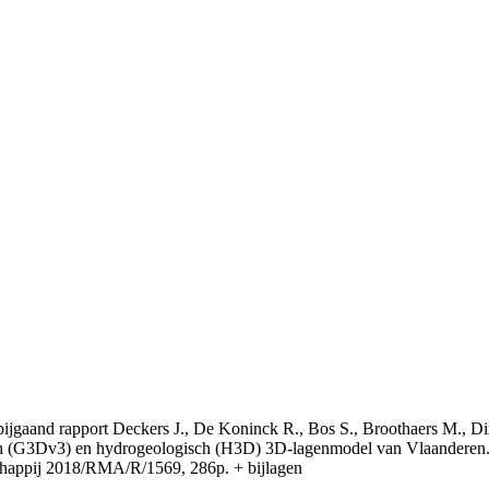
t bijgaand rapport Deckers J., De Koninck R., Bos S., Broothaers M., Di
 (G3Dv3) en hydrogeologisch (H3D) 3D-lagenmodel van Vlaanderen. S
appij 2018/RMA/R/1569, 286p. + bijlagen