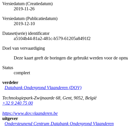
Versiedatum (Creatiedatum)
2019-11-26
Versiedatum (Publicatiedatum)
2019-12-10
Dataset(serie) identificator
a5104b44-81a2-481c-b579-61205a8491f2
Doel van vervaardiging
Deze kaart geeft de boringen die gebruikt werden voor de op
Status
compleet
verdeler
Databank Ondergrond Vlaanderen (DOV)
Technologiepark-Zwijnaarde 68
,
Gent
,
9052
,
België
+32 9 240 75 00
https://www.dov.vlaanderen.be
uitgever
Ondersteunend Centrum Databank Ondergrond Vlaanderen