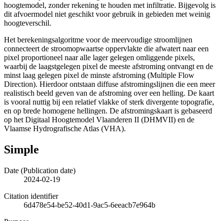
hoogtemodel, zonder rekening te houden met infiltratie. Bijgevolg is
dit afvoermodel niet geschikt voor gebruik in gebieden met weinig
hoogteverschil.
Het berekeningsalgoritme voor de meervoudige stroomlijnen
connecteert de stroomopwaartse oppervlakte die afwatert naar een
pixel proportioneel naar alle lager gelegen omliggende pixels,
waarbij de laagstgelegen pixel de meeste afstroming ontvangt en de
minst laag gelegen pixel de minste afstroming (Multiple Flow
Direction). Hierdoor ontstaan diffuse afstromingslijnen die een meer
realistisch beeld geven van de afstroming over een helling. De kaart
is vooral nuttig bij een relatief vlakke of sterk divergente topografie,
en op brede homogene hellingen. De afstromingskaart is gebaseerd
op het Digitaal Hoogtemodel Vlaanderen II (DHMVII) en de
Vlaamse Hydrografische Atlas (VHA).
Simple
Date (Publication date)
2024-02-19
Citation identifier
6d478e54-be52-40d1-9ac5-6eeacb7e964b