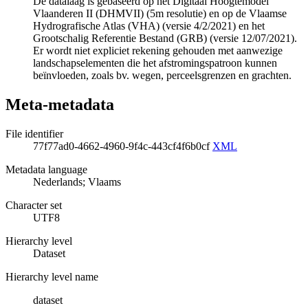
De datalaag is gebaseerd op het Digitaal Hoogtemodel
Vlaanderen II (DHMVII) (5m resolutie) en op de Vlaamse
Hydrografische Atlas (VHA) (versie 4/2/2021) en het
Grootschalig Referentie Bestand (GRB) (versie 12/07/2021).
Er wordt niet expliciet rekening gehouden met aanwezige
landschapselementen die het afstromingspatroon kunnen
beïnvloeden, zoals bv. wegen, perceelsgrenzen en grachten.
Meta-metadata
File identifier
77f77ad0-4662-4960-9f4c-443cf4f6b0cf
XML
Metadata language
Nederlands; Vlaams
Character set
UTF8
Hierarchy level
Dataset
Hierarchy level name
dataset