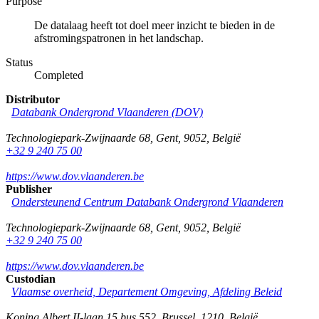
Purpose
De datalaag heeft tot doel meer inzicht te bieden in de
afstromingspatronen in het landschap.
Status
Completed
Distributor
Databank Ondergrond Vlaanderen (DOV)
Technologiepark-Zwijnaarde 68
,
Gent
,
9052
,
België
+32 9 240 75 00
https://www.dov.vlaanderen.be
Publisher
Ondersteunend Centrum Databank Ondergrond Vlaanderen
Technologiepark-Zwijnaarde 68
,
Gent
,
9052
,
België
+32 9 240 75 00
https://www.dov.vlaanderen.be
Custodian
Vlaamse overheid, Departement Omgeving, Afdeling Beleid
Koning Albert II-laan 15 bus 552
,
Brussel
,
1210
,
België