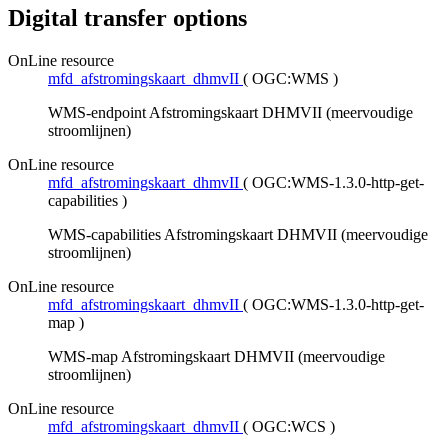
Digital transfer options
OnLine resource
mfd_afstromingskaart_dhmvII
(
OGC:WMS
)
WMS-endpoint Afstromingskaart DHMVII (meervoudige
stroomlijnen)
OnLine resource
mfd_afstromingskaart_dhmvII
(
OGC:WMS-1.3.0-http-get-
capabilities
)
WMS-capabilities Afstromingskaart DHMVII (meervoudige
stroomlijnen)
OnLine resource
mfd_afstromingskaart_dhmvII
(
OGC:WMS-1.3.0-http-get-
map
)
WMS-map Afstromingskaart DHMVII (meervoudige
stroomlijnen)
OnLine resource
mfd_afstromingskaart_dhmvII
(
OGC:WCS
)