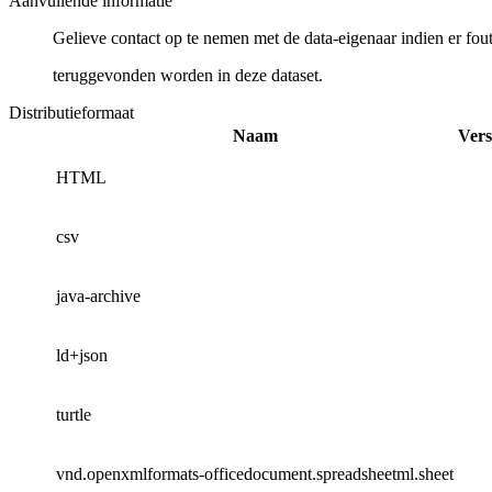
Aanvullende informatie
Gelieve contact op te nemen met de data-eigenaar indien er fou
teruggevonden worden in deze dataset.
Distributieformaat
Naam
Vers
HTML
csv
java-archive
ld+json
turtle
vnd.openxmlformats-officedocument.spreadsheetml.sheet