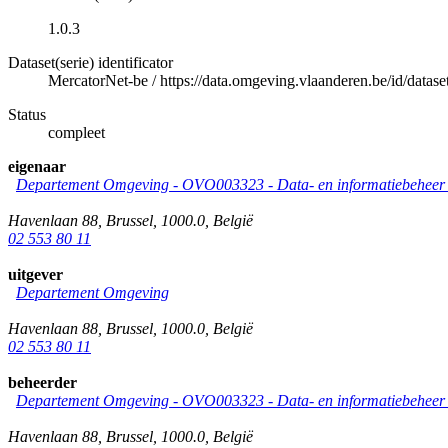
1.0.3
Dataset(serie) identificator
MercatorNet-be
/
https://data.omgeving.vlaanderen.be/id/datase
Status
compleet
eigenaar
Departement Omgeving - OVO003323 - Data- en informatiebeheer &
Havenlaan 88
,
Brussel
,
1000.0
,
België
02 553 80 11
uitgever
Departement Omgeving
Havenlaan 88
,
Brussel
,
1000.0
,
België
02 553 80 11
beheerder
Departement Omgeving - OVO003323 - Data- en informatiebeheer &
Havenlaan 88
,
Brussel
,
1000.0
,
België