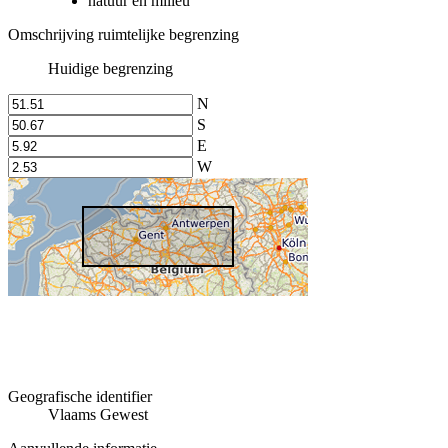
natuur en milieu
Omschrijving ruimtelijke begrenzing
Huidige begrenzing
N
S
E
W
Geografische identifier
Vlaams Gewest