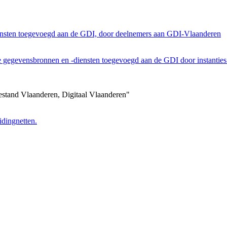
ensten toegevoegd aan de GDI, door deelnemers aan GDI-Vlaanderen
he gegevensbronnen en -diensten toegevoegd aan de GDI door instantie
estand Vlaanderen, Digitaal Vlaanderen"
dingnetten.