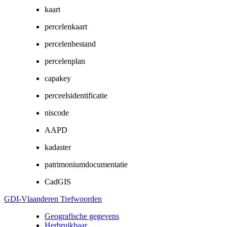
kaart
percelenkaart
percelenbestand
percelenplan
capakey
perceelsidentificatie
niscode
AAPD
kadaster
patrimoniumdocumentatie
CadGIS
GDI-Vlaanderen Trefwoorden
Geografische gegevens
Herbruikbaar