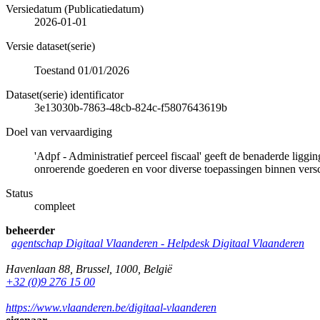
Versiedatum (Publicatiedatum)
2026-01-01
Versie dataset(serie)
Toestand 01/01/2026
Dataset(serie) identificator
3e13030b-7863-48cb-824c-f5807643619b
Doel van vervaardiging
'Adpf - Administratief perceel fiscaal' geeft de benaderde lig
onroerende goederen en voor diverse toepassingen binnen vers
Status
compleet
beheerder
agentschap Digitaal Vlaanderen -
Helpdesk Digitaal Vlaanderen
Havenlaan 88
,
Brussel
,
1000
,
België
+32 (0)9 276 15 00
https://www.vlaanderen.be/digitaal-vlaanderen