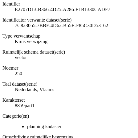
Identifier
E2707D13-B366-4D25-A286-E1B1330CADF7
Identificator verwante dataset(serie)
7C823055-7BBF-4D62-B55E-F85C30D53162
Type verwantschap
Kruis verwijzing
Ruimtelijk schema dataset(serie)
vector
Noemer
250
Taal dataset(serie)
Nederlands; Vlaams
Karakterset
8859part1
Categorie(en)
planning kadaster
Omschrijving ruimtelijke begrenzing