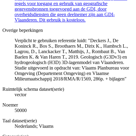
regels voor toegang en gebruik van geografische
gegevensbronnen toegevoegd aan de GDI, door
overheidsdiensten die geen deelnemer zijn aan GDI-
Vlaanderen. Dit gebruik is kosteloos.
Overige beperkingen
Verplicht te gebruiken referentie luidt: "Deckers J., De
Koninck R., Bos S., Broothaers M., Dirix K., Hambsch L.,
Lagrou, D., Lanckacker T., Matthijs, J., Rombaut B., Van
Baelen K. & Van Haren T., 2019. Geologisch (G3Dv3) en
hydrogeologisch (H3D) 3D-lagenmodel van Vlaanderen.
Studie uitgevoerd in opdracht van: Vlaams Planbureau voor
Omgeving (Departement Omgeving) en Vlaamse
Milieumaatschappij 2018/RMA/R/1569, 286p. + bijlagen"
Ruimtelijk schema dataset(serie)
vector
Noemer
50000
Taal dataset(serie)
Nederlands; Vlaams