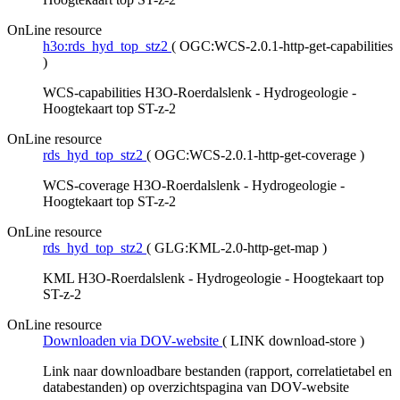
OnLine resource
h3o:rds_hyd_top_stz2
(
OGC:WCS-2.0.1-http-get-capabilities
)
WCS-capabilities H3O-Roerdalslenk - Hydrogeologie -
Hoogtekaart top ST-z-2
OnLine resource
rds_hyd_top_stz2
(
OGC:WCS-2.0.1-http-get-coverage
)
WCS-coverage H3O-Roerdalslenk - Hydrogeologie -
Hoogtekaart top ST-z-2
OnLine resource
rds_hyd_top_stz2
(
GLG:KML-2.0-http-get-map
)
KML H3O-Roerdalslenk - Hydrogeologie - Hoogtekaart top
ST-z-2
OnLine resource
Downloaden via DOV-website
(
LINK download-store
)
Link naar downloadbare bestanden (rapport, correlatietabel en
databestanden) op overzichtspagina van DOV-website