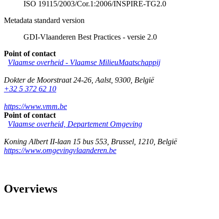
ISO 19115/2003/Cor.1:2006/INSPIRE-TG2.0
Metadata standard version
GDI-Vlaanderen Best Practices - versie 2.0
Point of contact
Vlaamse overheid - Vlaamse MilieuMaatschappij
Dokter de Moorstraat 24-26
,
Aalst
,
9300
,
België
+32 5 372 62 10
https://www.vmm.be
Point of contact
Vlaamse overheid, Departement Omgeving
Koning Albert II-laan 15 bus 553
,
Brussel
,
1210
,
België
https://www.omgevingvlaanderen.be
Overviews