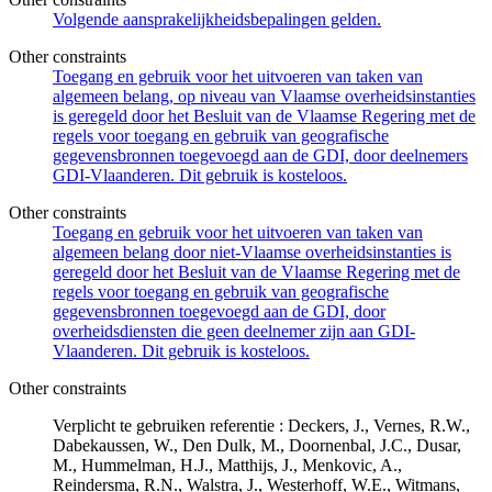
Volgende aansprakelijkheidsbepalingen gelden.
Other constraints
Toegang en gebruik voor het uitvoeren van taken van
algemeen belang, op niveau van Vlaamse overheidsinstanties
is geregeld door het Besluit van de Vlaamse Regering met de
regels voor toegang en gebruik van geografische
gegevensbronnen toegevoegd aan de GDI, door deelnemers
GDI-Vlaanderen. Dit gebruik is kosteloos.
Other constraints
Toegang en gebruik voor het uitvoeren van taken van
algemeen belang door niet-Vlaamse overheidsinstanties is
geregeld door het Besluit van de Vlaamse Regering met de
regels voor toegang en gebruik van geografische
gegevensbronnen toegevoegd aan de GDI, door
overheidsdiensten die geen deelnemer zijn aan GDI-
Vlaanderen. Dit gebruik is kosteloos.
Other constraints
Verplicht te gebruiken referentie : Deckers, J., Vernes, R.W.,
Dabekaussen, W., Den Dulk, M., Doornenbal, J.C., Dusar,
M., Hummelman, H.J., Matthijs, J., Menkovic, A.,
Reindersma, R.N., Walstra, J., Westerhoff, W.E., Witmans,