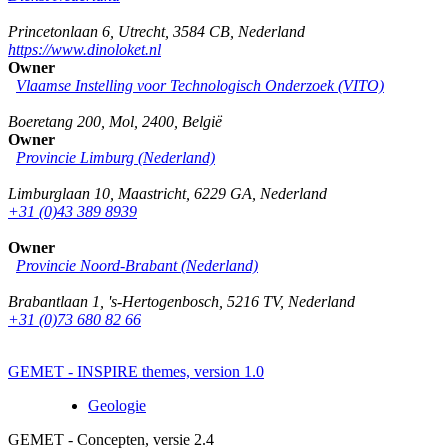
Princetonlaan 6
,
Utrecht
,
3584 CB
,
Nederland
https://www.dinoloket.nl
Owner
Vlaamse Instelling voor Technologisch Onderzoek (VITO)
Boeretang 200
,
Mol
,
2400
,
België
Owner
Provincie Limburg (Nederland)
Limburglaan 10
,
Maastricht
,
6229 GA
,
Nederland
+31 (0)43 389 8939
Owner
Provincie Noord-Brabant (Nederland)
Brabantlaan 1
,
's-Hertogenbosch
,
5216 TV
,
Nederland
+31 (0)73 680 82 66
GEMET - INSPIRE themes, version 1.0
Geologie
GEMET - Concepten, versie 2.4