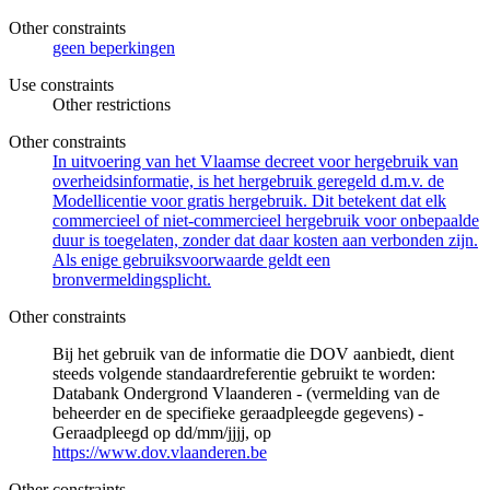
Other constraints
geen beperkingen
Use constraints
Other restrictions
Other constraints
In uitvoering van het Vlaamse decreet voor hergebruik van
overheidsinformatie, is het hergebruik geregeld d.m.v. de
Modellicentie voor gratis hergebruik. Dit betekent dat elk
commercieel of niet-commercieel hergebruik voor onbepaalde
duur is toegelaten, zonder dat daar kosten aan verbonden zijn.
Als enige gebruiksvoorwaarde geldt een
bronvermeldingsplicht.
Other constraints
Bij het gebruik van de informatie die DOV aanbiedt, dient
steeds volgende standaardreferentie gebruikt te worden:
Databank Ondergrond Vlaanderen - (vermelding van de
beheerder en de specifieke geraadpleegde gegevens) -
Geraadpleegd op dd/mm/jjjj, op
https://www.dov.vlaanderen.be
Other constraints