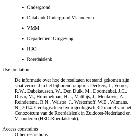
Ondergrond
Databank Ondergrond Vlaanderen
VMM
Departement Omgeving
H3O
Roerdalslenk
Use limitation
De informatie over hoe de resultaten tot stand gekomen zijn,
staat vermeld in het bijhorend rapport : Deckers, J., Vernes,
R.W., Dabekaussen, W., Den Dulk, M., Doornenbal, J.C.,
Dusar, M., Hummelman, H.J., Matthijs, J., Menkovic, A.,
Reindersma, R.N., Walstra, J., Westerhoff, W.E., Witmans,
N., 2014. Geologisch en hydrogeologisch 3D model van het
Cenozoïcum van de Roerdalslenk in Zuidoost-Nederland en
Vlaanderen (H3O-Roerdalslenk).
Access constraints
Other restrictions