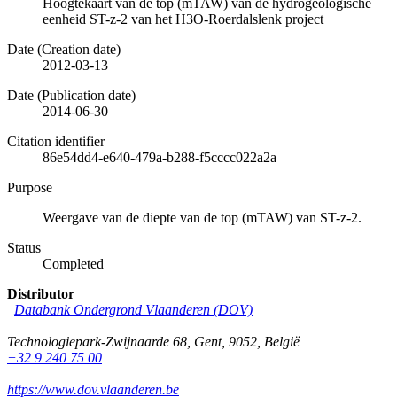
Hoogtekaart van de top (mTAW) van de hydrogeologische
eenheid ST-z-2 van het H3O-Roerdalslenk project
Date (Creation date)
2012-03-13
Date (Publication date)
2014-06-30
Citation identifier
86e54dd4-e640-479a-b288-f5cccc022a2a
Purpose
Weergave van de diepte van de top (mTAW) van ST-z-2.
Status
Completed
Distributor
Databank Ondergrond Vlaanderen (DOV)
Technologiepark-Zwijnaarde 68
,
Gent
,
9052
,
België
+32 9 240 75 00
https://www.dov.vlaanderen.be