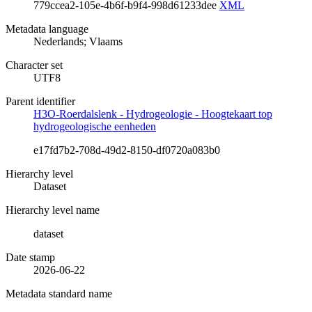
779ccea2-105e-4b6f-b9f4-998d61233dee
XML
Metadata language
Nederlands; Vlaams
Character set
UTF8
Parent identifier
H3O-Roerdalslenk - Hydrogeologie - Hoogtekaart top
hydrogeologische eenheden
e17fd7b2-708d-49d2-8150-df0720a083b0
Hierarchy level
Dataset
Hierarchy level name
dataset
Date stamp
2026-06-22
Metadata standard name