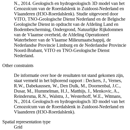
N., 2014. Geologisch en hydrogeologisch 3D model van het
Cenozoïcum van de Roerdalslenk in Zuidoost-Nederland en
Vlaanderen (H3O-Roerdalslenk). Studie uitgevoerd door
VITO, TNO-Geologische Dienst Nederland en de Belgische
Geologische Dienst in opdracht van de Afdeling Land en
Bodembescherming, Ondergrond, Natuurlijke Rijkdommen
van de Vlaamse overheid, de Afdeling Operationeel
Waterbeheer van de Vlaamse Milieumaatschappij, de
Nederlandse Provincie Limburg en de Nederlandse Provincie
Noord-Brabant, VITO en TNO-Geologische Dienst
Nederland.
Other constraints
De informatie over hoe de resultaten tot stand gekomen zijn,
staat vermeld in het bijhorend rapport : Deckers, J., Vernes,
R.W., Dabekaussen, W., Den Dulk, M., Doornenbal, J.C.,
Dusar, M., Hummelman, H.J., Matthijs, J., Menkovic, A.,
Reindersma, R.N., Walstra, J., Westerhoff, W.E., Witmans,
N., 2014. Geologisch en hydrogeologisch 3D model van het
Cenozoïcum van de Roerdalslenk in Zuidoost-Nederland en
Vlaanderen (H3O-Roerdalslenk).
Spatial representation type
Grid