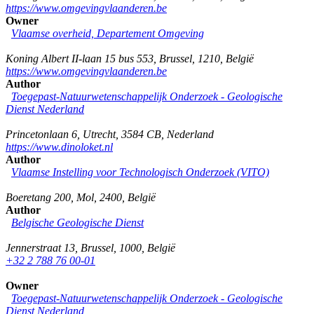
https://www.omgevingvlaanderen.be
Owner
Vlaamse overheid, Departement Omgeving
Koning Albert II-laan 15 bus 553
,
Brussel
,
1210
,
België
https://www.omgevingvlaanderen.be
Author
Toegepast-Natuurwetenschappelijk Onderzoek - Geologische
Dienst Nederland
Princetonlaan 6
,
Utrecht
,
3584 CB
,
Nederland
https://www.dinoloket.nl
Author
Vlaamse Instelling voor Technologisch Onderzoek (VITO)
Boeretang 200
,
Mol
,
2400
,
België
Author
Belgische Geologische Dienst
Jennerstraat 13
,
Brussel
,
1000
,
België
+32 2 788 76 00-01
Owner
Toegepast-Natuurwetenschappelijk Onderzoek - Geologische
Dienst Nederland