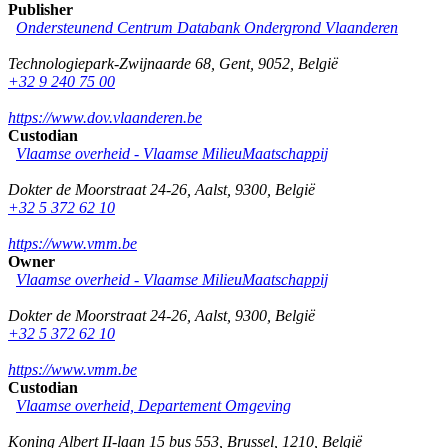
Publisher
Ondersteunend Centrum Databank Ondergrond Vlaanderen
Technologiepark-Zwijnaarde 68
,
Gent
,
9052
,
België
+32 9 240 75 00
https://www.dov.vlaanderen.be
Custodian
Vlaamse overheid - Vlaamse MilieuMaatschappij
Dokter de Moorstraat 24-26
,
Aalst
,
9300
,
België
+32 5 372 62 10
https://www.vmm.be
Owner
Vlaamse overheid - Vlaamse MilieuMaatschappij
Dokter de Moorstraat 24-26
,
Aalst
,
9300
,
België
+32 5 372 62 10
https://www.vmm.be
Custodian
Vlaamse overheid, Departement Omgeving
Koning Albert II-laan 15 bus 553
,
Brussel
,
1210
,
België