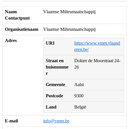
Naam
Vlaamse Milieumaatschappij
Contactpunt
Organisatienaam
Vlaamse Milieumaatschappij
Adres
URI
https://www.vmm.vlaand
eren.be/
Straat en
Dokter de Moorstraat 24-
huisnumme
26
r
Gemeente
Aalst
Postcode
9300
Land
België
E-mail
info@vmm.be