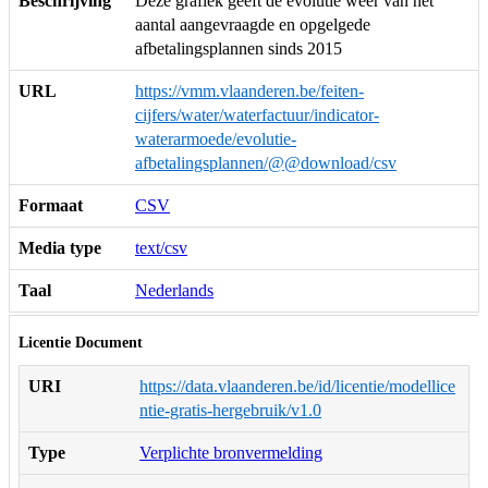
Beschrijving
Deze grafiek geeft de evolutie weer van het
aantal aangevraagde en opgelgede
afbetalingsplannen sinds 2015
URL
https://vmm.vlaanderen.be/feiten-
cijfers/water/waterfactuur/indicator-
waterarmoede/evolutie-
afbetalingsplannen/@@download/csv
Formaat
CSV
Media type
text/csv
Taal
Nederlands
Licentie Document
URI
https://data.vlaanderen.be/id/licentie/modellice
ntie-gratis-hergebruik/v1.0
Type
Verplichte bronvermelding