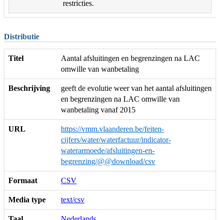
restricties.
Distributie
Titel
Aantal afsluitingen en begrenzingen na LAC
omwille van wanbetaling
Beschrijving
geeft de evolutie weer van het aantal afsluitingen
en begrenzingen na LAC omwille van
wanbetaling vanaf 2015
URL
https://vmm.vlaanderen.be/feiten-
cijfers/water/waterfactuur/indicator-
waterarmoede/afsluitingen-en-
begrenzing/@@download/csv
Formaat
CSV
Media type
text/csv
Taal
Nederlands