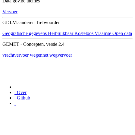
Data.gov.be themes
Vervoer
GDI-Vlaanderen Trefwoorden
Geografische gegevens
Herbruikbaar
Kosteloos
Vlaamse Open data
GEMET - Concepten, versie 2.4
vrachtvervoer
wegennet
wegvervoer
Over
Github