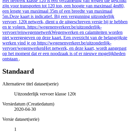
Het netwerk klasse 120 is een verzameling van wegen die geschikt
zijn voor transporten tot 120 ton, een hoogte van maximaal 4m80,
een lengte van maximaal 35m of een breedte van maximaal
5m.Deze kaart is indicatief. Bij een vergunning uitzonderlijk
vervoer, 120t netwerk, dient u de uitgeschreven versie bij te hebben
en te volgen. https://wegenenverkeer.be/uitzonderlijk-
vervoer/reiswegennetwerkWegenwerken en calamiteiten worden
niet weergegeven op deze kaart. Een overzicht van de belangrijkste
werken vind je op https://wegenenverkeer.be/uitzonderlijk-
vervoer/wegenwerkenHet netwerk, en deze kaart, wordt aangepast
op het moment dat er een noodzaak is of er nieuwe mogelijkheden
ontstaan
.
Standaard
Alternatieve titel dataset(serie)
Uitzonderlijk vervoer klasse 120t
Versiedatum (Creatiedatum)
2020-04-30
Versie dataset(serie)
1