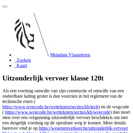
Metadata Vlaanderen
Zoeken
Kaart
Uitzonderlijk vervoer klasse 120t
Als een voertuig omwille van zijn constructie of omwille van een
ondeelbare lading groter is dan voorzien in het reglement van de
technische eisen (
https://www.wegcode.be/wetteksten/secties/kb/tech
) en de wegcode
(
https://www.wegcode.be/wetteksten/secties/kb/wegcode
) dan moet
men over een vergunning uitzonderlijk vervoer beschikken om met
een dergelijk voertuig op de openbare weg te komen. Meer details
hierover vind je op
https://wegenenverkeer.be/uitzonderlijk-vervoer