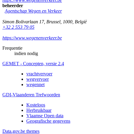
https://www.wegenenverkeer.be
beheerder
Agentschap Wegen en Verkeer
Simon Bolivarlaan 17
,
Brussel
,
1000
,
België
+32 2 553 79 05
https://www.wegenenverkeer.be
Frequentie
indien nodig
GEMET - Concepten, versie 2.4
vrachtvervoer
wegvervoer
wegennet
GDI-Vlaanderen Trefwoorden
Kosteloos
Herbruikbaar
Vlaamse Open data
Geografische gegevens
Data.gov.be themes