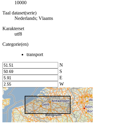
10000
Taal dataset(serie)
Nederlands; Vlaams
Karakterset
utf8
Categorie(en)
transport
N
S
E
W