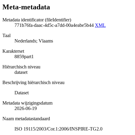
Meta-metadata
Metadata identificator (fileIdentifier)
771b76fa-daac-4d5c-a7dd-00a4eabe5b44
XML
Taal
Nederlands; Vlaams
Karakterset
8859part1
Hiërarchisch niveau
dataset
Beschrijving hiërarchisch niveau
Dataset
Metadata wijzigingsdatum
2026-06-19
Naam metadatastandaard
ISO 19115/2003/Cor.1:2006/INSPIRE-TG2.0