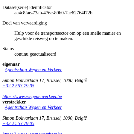
Dataset(serie) identificator
ae4c8fae-73ab-476e-89b0-7ae62764f72b
Doel van vervaardiging
Hulp voor de transportsector om op een snelle manier en
geschikte reisweg op te maken.
Status
continu geactualiseerd
eigenaar
Agentschap Wegen en Verkeer
Simon Bolivarlaan 17
,
Brussel
,
1000
,
België
+32 2 553 79 05
https://www.wegenenverkeer.be
verstrekker
Agentschap Wegen en Verkeer
Simon Bolivarlaan 17
,
Brussel
,
1000
,
België
+32 2 553 79 05