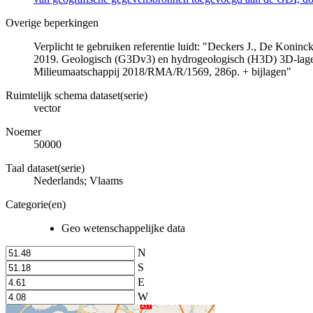
Overige beperkingen
Verplicht te gebruiken referentie luidt: "Deckers J., De Koni
2019. Geologisch (G3Dv3) en hydrogeologisch (H3D) 3D-lage
Milieumaatschappij 2018/RMA/R/1569, 286p. + bijlagen"
Ruimtelijk schema dataset(serie)
vector
Noemer
50000
Taal dataset(serie)
Nederlands; Vlaams
Categorie(en)
Geo wetenschappelijke data
N
S
E
W