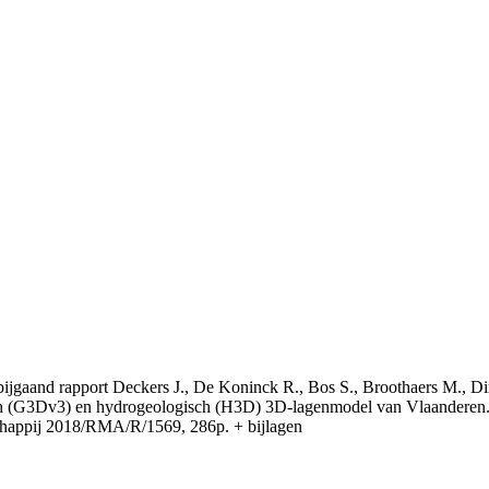
t bijgaand rapport Deckers J., De Koninck R., Bos S., Broothaers M., Di
 (G3Dv3) en hydrogeologisch (H3D) 3D-lagenmodel van Vlaanderen. S
appij 2018/RMA/R/1569, 286p. + bijlagen