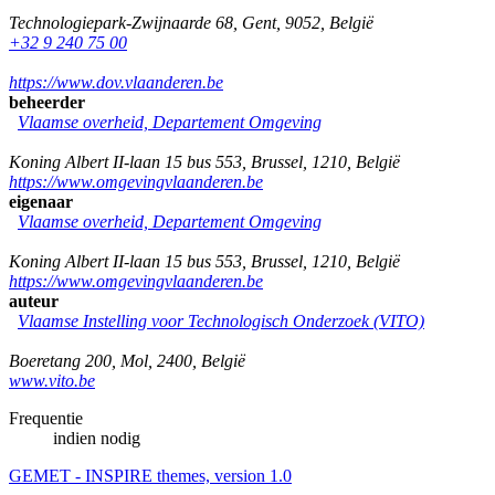
Technologiepark-Zwijnaarde 68
,
Gent
,
9052
,
België
+32 9 240 75 00
https://www.dov.vlaanderen.be
beheerder
Vlaamse overheid, Departement Omgeving
Koning Albert II-laan 15 bus 553
,
Brussel
,
1210
,
België
https://www.omgevingvlaanderen.be
eigenaar
Vlaamse overheid, Departement Omgeving
Koning Albert II-laan 15 bus 553
,
Brussel
,
1210
,
België
https://www.omgevingvlaanderen.be
auteur
Vlaamse Instelling voor Technologisch Onderzoek (VITO)
Boeretang 200
,
Mol
,
2400
,
België
www.vito.be
Frequentie
indien nodig
GEMET - INSPIRE themes, version 1.0