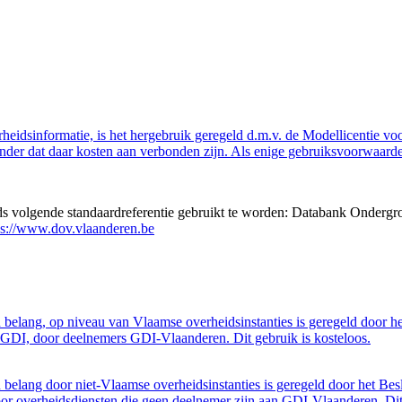
eidsinformatie, is het hergebruik geregeld d.m.v. de Modellicentie voor
nder dat daar kosten aan verbonden zijn. Als enige gebruiksvoorwaarde
eds volgende standaardreferentie gebruikt te worden: Databank Ondergr
ps://www.dov.vlaanderen.be
belang, op niveau van Vlaamse overheidsinstanties is geregeld door h
GDI, door deelnemers GDI-Vlaanderen. Dit gebruik is kosteloos.
belang door niet-Vlaamse overheidsinstanties is geregeld door het Bes
 overheidsdiensten die geen deelnemer zijn aan GDI-Vlaanderen. Dit 