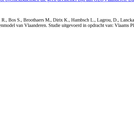
nck R., Bos S., Broothaers M., Dirix K., Hambsch L., Lagrou, D., Lanck
nmodel van Vlaanderen. Studie uitgevoerd in opdracht van: Vlaams