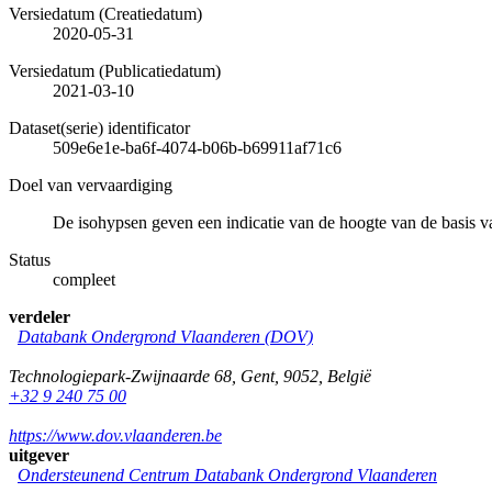
Versiedatum (Creatiedatum)
2020-05-31
Versiedatum (Publicatiedatum)
2021-03-10
Dataset(serie) identificator
509e6e1e-ba6f-4074-b06b-b69911af71c6
Doel van vervaardiging
De isohypsen geven een indicatie van de hoogte van de basis 
Status
compleet
verdeler
Databank Ondergrond Vlaanderen (DOV)
Technologiepark-Zwijnaarde 68
,
Gent
,
9052
,
België
+32 9 240 75 00
https://www.dov.vlaanderen.be
uitgever
Ondersteunend Centrum Databank Ondergrond Vlaanderen