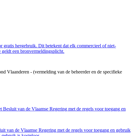
 gratis hergebruik. Dit betekent dat elk commercieel of niet-
 geldt een bronvermeldingsplicht.
ond Vlaanderen - (vermelding van de beheerder en de specifieke
et Besluit van de Vlaamse Regering met de regels voor toegang en
luit van de Vlaamse Regering met de regels voor toegang en gebruik
gebruik is kosteloos.