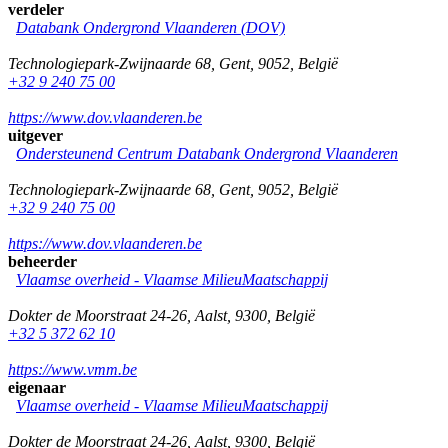
verdeler
Databank Ondergrond Vlaanderen (DOV)
Technologiepark-Zwijnaarde 68
,
Gent
,
9052
,
België
+32 9 240 75 00
https://www.dov.vlaanderen.be
uitgever
Ondersteunend Centrum Databank Ondergrond Vlaanderen
Technologiepark-Zwijnaarde 68
,
Gent
,
9052
,
België
+32 9 240 75 00
https://www.dov.vlaanderen.be
beheerder
Vlaamse overheid - Vlaamse MilieuMaatschappij
Dokter de Moorstraat 24-26
,
Aalst
,
9300
,
België
+32 5 372 62 10
https://www.vmm.be
eigenaar
Vlaamse overheid - Vlaamse MilieuMaatschappij
Dokter de Moorstraat 24-26
,
Aalst
,
9300
,
België