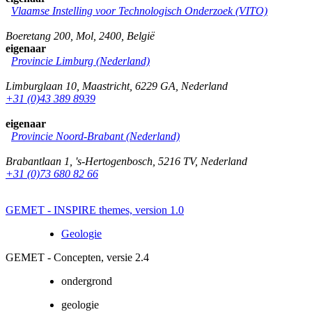
Vlaamse Instelling voor Technologisch Onderzoek (VITO)
Boeretang 200
,
Mol
,
2400
,
België
eigenaar
Provincie Limburg (Nederland)
Limburglaan 10
,
Maastricht
,
6229 GA
,
Nederland
+31 (0)43 389 8939
eigenaar
Provincie Noord-Brabant (Nederland)
Brabantlaan 1
,
's-Hertogenbosch
,
5216 TV
,
Nederland
+31 (0)73 680 82 66
GEMET - INSPIRE themes, version 1.0
Geologie
GEMET - Concepten, versie 2.4
ondergrond
geologie