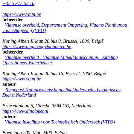
+32 5 372 62 10
https://www.vmm.be
beheerder
Vlaamse overheid, Departement Omgeving, Vlaams Planbureau
voor Omgeving (VPO)
Koning Albert II-laan 20 bus 8
,
Brussel
,
1000
,
België
https://www.omgevingvlaanderen.be
beheerder
Vlaamse overheid - Vlaamse MilieuMaatschappij - Afdeling
Operationeel Waterbeheer
Koning Albert II-laan 20 bus 16
,
Brussel
,
1000
,
België
https://www.vmm.be
auteur
Toegepast-Natuurwetenschappelijk Onderzoek - Geologische
Dienst Nederland
Princetonlaan 6
,
Utrecht
,
3584 CB
,
Nederland
https://www.dinoloket.nl
auteur
Vlaamse Instelling voor Technologisch Onderzoek (VITO)
Boeretang 200
,
Mol
,
2400
,
België