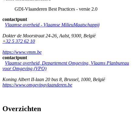
GDI-Vlaanderen Best Practices - versie 2.0
contactpunt
Vlaamse overheid - Vlaamse MilieuMaatschappij
Dokter de Moorstraat 24-26
,
Aalst
,
9300
,
België
+32 5 372 62 10
https://www.vmm.be
contactpunt
Vlaamse overheid, Departement Omgeving, Vlaams Planbureau
voor Omgeving (VPO)
Koning Albert II-laan 20 bus 8
,
Brussel
,
1000
,
België
https://www.omgevingvlaanderen.be
Overzichten