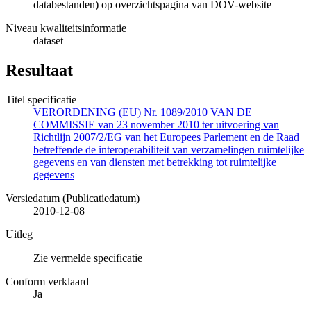
databestanden) op overzichtspagina van DOV-website
Niveau kwaliteitsinformatie
dataset
Resultaat
Titel specificatie
VERORDENING (EU) Nr. 1089/2010 VAN DE
COMMISSIE van 23 november 2010 ter uitvoering van
Richtlijn 2007/2/EG van het Europees Parlement en de Raad
betreffende de interoperabiliteit van verzamelingen ruimtelijke
gegevens en van diensten met betrekking tot ruimtelijke
gegevens
Versiedatum (Publicatiedatum)
2010-12-08
Uitleg
Zie vermelde specificatie
Conform verklaard
Ja