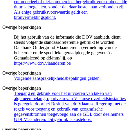
commercieel of niet-commercieel hergebruik voor onbepaalde
duur is toegelaten, zonder dat daar kosten aan verbonden zijn.
Als enige gebruiksvoorwaarde geldt een
bronvermeldingsplicht.
Overige beperkingen
Bij het gebruik van de informatie die DOV aanbiedt, dient
steeds volgende standaardreferentie gebruikt te worden:
Databank Ondergrond Vlaanderen - (vermelding van de
beheerder en de specifieke geraadpleegde gegevens) -
Geraadpleegd op dd/mm/jjjj, op
https://www.dov.vlaanderen.be
Overige beperkingen
Volgende aansprakelijkheidsbepalingen gelden.
Overige beperkingen
Toegang en gebruik voor het uitvoeren van taken van
algemeen belang, op niveau van Vlaamse overheidsinstanties
is geregeld door het Besluit van de Vlaamse Regering met de
regels voor toegang en gebruik van geografische
gegevensbronnen toegevoegd aan de GDI, door deelnemers
GDI-Vlaanderen. Dit gebruik is kosteloos.
Overige beperkingen