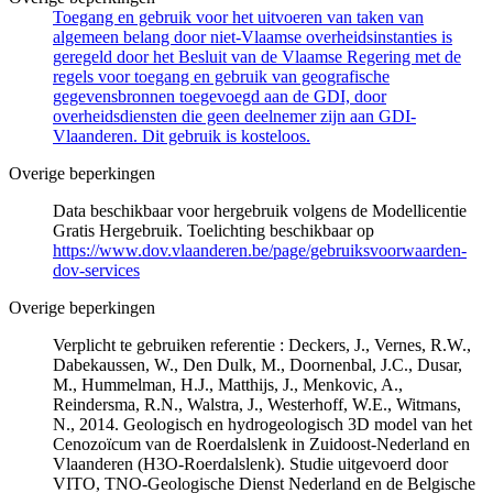
Toegang en gebruik voor het uitvoeren van taken van
algemeen belang door niet-Vlaamse overheidsinstanties is
geregeld door het Besluit van de Vlaamse Regering met de
regels voor toegang en gebruik van geografische
gegevensbronnen toegevoegd aan de GDI, door
overheidsdiensten die geen deelnemer zijn aan GDI-
Vlaanderen. Dit gebruik is kosteloos.
Overige beperkingen
Data beschikbaar voor hergebruik volgens de Modellicentie
Gratis Hergebruik. Toelichting beschikbaar op
https://www.dov.vlaanderen.be/page/gebruiksvoorwaarden-
dov-services
Overige beperkingen
Verplicht te gebruiken referentie : Deckers, J., Vernes, R.W.,
Dabekaussen, W., Den Dulk, M., Doornenbal, J.C., Dusar,
M., Hummelman, H.J., Matthijs, J., Menkovic, A.,
Reindersma, R.N., Walstra, J., Westerhoff, W.E., Witmans,
N., 2014. Geologisch en hydrogeologisch 3D model van het
Cenozoïcum van de Roerdalslenk in Zuidoost-Nederland en
Vlaanderen (H3O-Roerdalslenk). Studie uitgevoerd door
VITO, TNO-Geologische Dienst Nederland en de Belgische