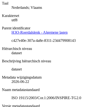
Taal
Nederlands; Vlaams
Karakterset
utf8
Parent identificator
H3O-Roerdalslenk - Algemene lagen
c427e40e-307a-4a8e-8311-23d479908143
Hiërarchisch niveau
dataset
Beschrijving hiërarchisch niveau
dataset
Metadata wijzigingsdatum
2026-06-22
Naam metadatastandaard
ISO 19115/2003/Cor.1:2006/INSPIRE-TG2.0
Versie metadatastandaard