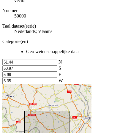
vector
Noemer
50000
Taal dataset(serie)
Nederlands; Vlaams
Categorie(en)
Geo wetenschappelijke data
N
S
E
W