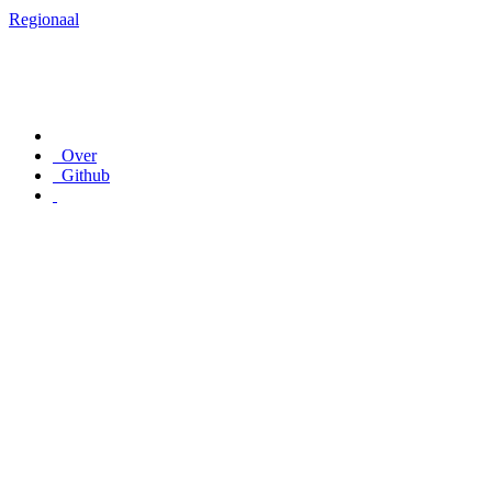
Regionaal
Over
Github