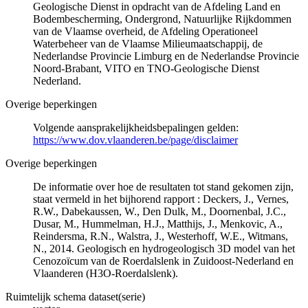
Geologische Dienst in opdracht van de Afdeling Land en
Bodembescherming, Ondergrond, Natuurlijke Rijkdommen
van de Vlaamse overheid, de Afdeling Operationeel
Waterbeheer van de Vlaamse Milieumaatschappij, de
Nederlandse Provincie Limburg en de Nederlandse Provincie
Noord-Brabant, VITO en TNO-Geologische Dienst
Nederland.
Overige beperkingen
Volgende aansprakelijkheidsbepalingen gelden:
https://www.dov.vlaanderen.be/page/disclaimer
Overige beperkingen
De informatie over hoe de resultaten tot stand gekomen zijn,
staat vermeld in het bijhorend rapport : Deckers, J., Vernes,
R.W., Dabekaussen, W., Den Dulk, M., Doornenbal, J.C.,
Dusar, M., Hummelman, H.J., Matthijs, J., Menkovic, A.,
Reindersma, R.N., Walstra, J., Westerhoff, W.E., Witmans,
N., 2014. Geologisch en hydrogeologisch 3D model van het
Cenozoïcum van de Roerdalslenk in Zuidoost-Nederland en
Vlaanderen (H3O-Roerdalslenk).
Ruimtelijk schema dataset(serie)