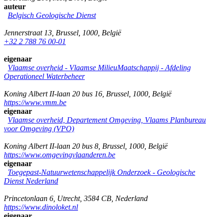
auteur
Belgisch Geologische Dienst
Jennerstraat 13
,
Brussel
,
1000
,
België
+32 2 788 76 00-01
eigenaar
Vlaamse overheid - Vlaamse MilieuMaatschappij - Afdeling
Operationeel Waterbeheer
Koning Albert II-laan 20 bus 16
,
Brussel
,
1000
,
België
https://www.vmm.be
eigenaar
Vlaamse overheid, Departement Omgeving, Vlaams Planbureau
voor Omgeving (VPO)
Koning Albert II-laan 20 bus 8
,
Brussel
,
1000
,
België
https://www.omgevingvlaanderen.be
eigenaar
Toegepast-Natuurwetenschappelijk Onderzoek - Geologische
Dienst Nederland
Princetonlaan 6
,
Utrecht
,
3584 CB
,
Nederland
https://www.dinoloket.nl
eigenaar