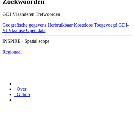
Zoekwoorden
GDI-Vlaanderen Trefwoorden
Geografische gegevens
Herbruikbaar
Kosteloos
Toegevoegd GDI-
Vl
Vlaamse Open data
INSPIRE - Spatial scope
Regionaal
Over
Github