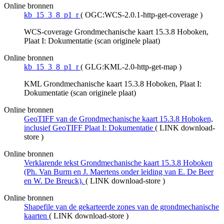
Online bronnen
kb_15_3_8_p1_r
(
OGC:WCS-2.0.1-http-get-coverage
)
WCS-coverage Grondmechanische kaart 15.3.8 Hoboken,
Plaat I: Dokumentatie (scan originele plaat)
Online bronnen
kb_15_3_8_p1_r
(
GLG:KML-2.0-http-get-map
)
KML Grondmechanische kaart 15.3.8 Hoboken, Plaat I:
Dokumentatie (scan originele plaat)
Online bronnen
GeoTIFF van de Grondmechanische kaart 15.3.8 Hoboken,
inclusief GeoTIFF Plaat I: Dokumentatie
(
LINK download-
store
)
Online bronnen
Verklarende tekst Grondmechanische kaart 15.3.8 Hoboken
(Ph. Van Burm en J. Maertens onder leiding van E. De Beer
en W. De Breuck).
(
LINK download-store
)
Online bronnen
Shapefile van de gekarteerde zones van de grondmechanische
kaarten
(
LINK download-store
)