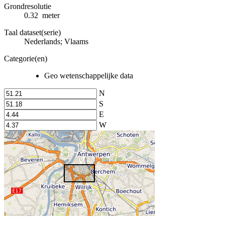
Grondresolutie
0.32 meter
Taal dataset(serie)
Nederlands; Vlaams
Categorie(en)
Geo wetenschappelijke data
N
S
E
W