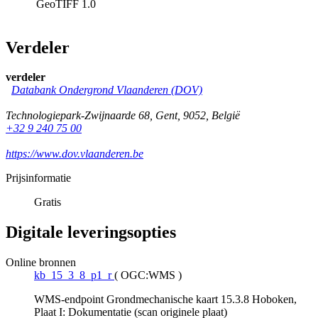
GeoTIFF
1.0
Verdeler
verdeler
Databank Ondergrond Vlaanderen (DOV)
Technologiepark-Zwijnaarde 68
,
Gent
,
9052
,
België
+32 9 240 75 00
https://www.dov.vlaanderen.be
Prijsinformatie
Gratis
Digitale leveringsopties
Online bronnen
kb_15_3_8_p1_r
(
OGC:WMS
)
WMS-endpoint Grondmechanische kaart 15.3.8 Hoboken,
Plaat I: Dokumentatie (scan originele plaat)