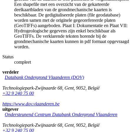
Een shapefile met een overzicht van de gekarteerde
deelkaartbladen van de grondmechanische kaarten is
beschikbaar. De gedigitaliseerde platen (file geodatabase)
worden samen met de originele gegeorefereerde platen
(GeoTIFFs) aangeboden. Plaat I: Dokumentatie en Plaat VII:
Hydrogeologische gegevens zijn enkel beschikbaar als
GeoTIFFs. De verklarende teksten horende bij de
grondmechanische kaarten kunnen in pdf formaat opgevraagd
worden.
Status
compleet
verdeler
Databank Ondergrond Vlaanderen (DOV)
Technologiepark-Zwijnaarde 68
,
Gent
,
9052
,
België
+32 9 240 75 00
https://www.dov.vlaanderen.be
uitgever
Ondersteunend Centrum Databank Ondergrond Vlaanderen
Technologiepark-Zwijnaarde 68
,
Gent
,
9052
,
België
+32 9 240 75 00