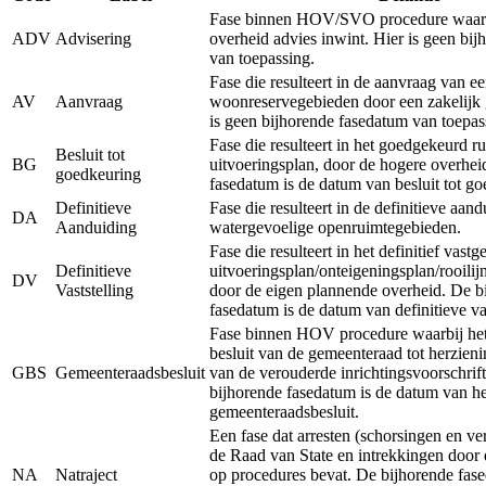
Fase binnen HOV/SVO procedure waarb
ADV
Advisering
overheid advies inwint. Hier is geen bi
van toepassing.
Fase die resulteert in de aanvraag van e
AV
Aanvraag
woonreservegebieden door een zakelijk 
is geen bijhorende fasedatum van toepas
Fase die resulteert in het goedgekeurd ru
Besluit tot
BG
uitvoeringsplan, door de hogere overhei
goedkeuring
fasedatum is de datum van besluit tot g
Definitieve
Fase die resulteert in de definitieve aan
DA
Aanduiding
watergevoelige openruimtegebieden.
Fase die resulteert in het definitief vastg
Definitieve
uitvoeringsplan/onteigeningsplan/rooilij
DV
Vaststelling
door de eigen plannende overheid. De b
fasedatum is de datum van definitieve vas
Fase binnen HOV procedure waarbij het 
besluit van de gemeenteraad tot herzieni
GBS
Gemeenteraadsbesluit
van de verouderde inrichtingsvoorschrift
bijhorende fasedatum is de datum van he
gemeenteraadsbesluit.
Een fase dat arresten (schorsingen en ve
de Raad van State en intrekkingen door 
NA
Natraject
op procedures bevat. De bijhorende fase