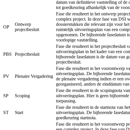
datum van definitieve vaststelling of de
tot goedkeuring afhankelijk van de voor
Fase die resulteert in het ontwerp projec
complex project. In deze fase van DSI 
Ontwerp
dossierstukken die relevant zijn voor he
OP
projectbesluit
ruimtelijk uitvoeringsplan van een comp
opgenomen. De bijhorende fasedatum is
voorlopige vaststelling.
Fase die resulteert in het projectbesluit v
uitvoeringsplan in het kader van een co
PBS
Projectbesluit
bijhorende fasedatum is de datum van g
projectbesluit.
Fase die resulteert in het voorontwerp va
uitvoeringsplan. De bijhorende fasedatu
PV
Plenaire Vergadering
de plenaire vergadering indien er een ov
georganiseerd, anders de einddatum van
Fase die resulteert in de scopingnota van
SP
Scoping
uitvoeringsplan. Hier is geen bijhorend
toepassing.
Fase die resulteert in de startnota van het
ST
Start
uitvoeringsplan. De bijhorende fasedatu
goedkeuring startnota.
Fase die resulteert in het voorontwerp pr
een complex project. In deze fase van 