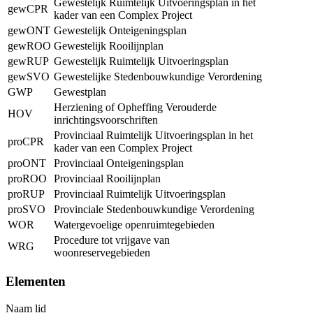
Gewestelijk Ruimtelijk Uitvoeringsplan in het
gewCPR
kader van een Complex Project
gewONT
Gewestelijk Onteigeningsplan
gewROO
Gewestelijk Rooilijnplan
gewRUP
Gewestelijk Ruimtelijk Uitvoeringsplan
gewSVO
Gewestelijke Stedenbouwkundige Verordening
GWP
Gewestplan
Herziening of Opheffing Verouderde
HOV
inrichtingsvoorschriften
Provinciaal Ruimtelijk Uitvoeringsplan in het
proCPR
kader van een Complex Project
proONT
Provinciaal Onteigeningsplan
proROO
Provinciaal Rooilijnplan
proRUP
Provinciaal Ruimtelijk Uitvoeringsplan
proSVO
Provinciale Stedenbouwkundige Verordening
WOR
Watergevoelige openruimtegebieden
Procedure tot vrijgave van
WRG
woonreservegebieden
Elementen
Naam lid