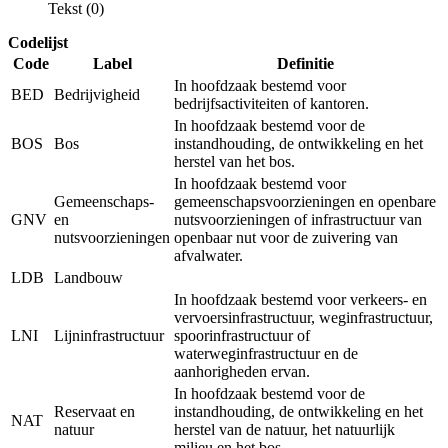
Tekst (0)
Codelijst
Code
Label
Definitie
In hoofdzaak bestemd voor
BED
Bedrijvigheid
bedrijfsactiviteiten of kantoren.
In hoofdzaak bestemd voor de
BOS
Bos
instandhouding, de ontwikkeling en het
herstel van het bos.
In hoofdzaak bestemd voor
Gemeenschaps-
gemeenschapsvoorzieningen en openbare
GNV
en
nutsvoorzieningen of infrastructuur van
nutsvoorzieningen
openbaar nut voor de zuivering van
afvalwater.
LDB
Landbouw
In hoofdzaak bestemd voor verkeers- en
vervoersinfrastructuur, weginfrastructuur,
LNI
Lijninfrastructuur
spoorinfrastructuur of
waterweginfrastructuur en de
aanhorigheden ervan.
In hoofdzaak bestemd voor de
Reservaat en
instandhouding, de ontwikkeling en het
NAT
natuur
herstel van de natuur, het natuurlijk
milieu en het bos.