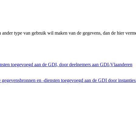
n ander type van gebruik wil maken van de gegevens, dan de hier verme
ensten toegevoegd aan de GDI, door deelnemers aan GDI-Vlaanderen
he gegevensbronnen en -diensten toegevoegd aan de GDI door instantie