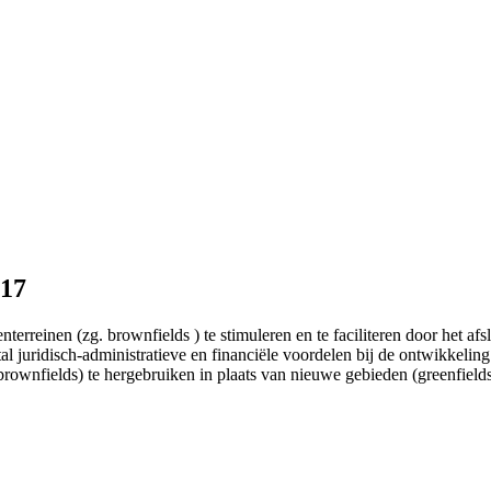
017
rreinen (zg. brownfields ) te stimuleren en te faciliteren door het af
al juridisch-administratieve en financiële voordelen bij de ontwikkeli
rownfields) te hergebruiken in plaats van nieuwe gebieden (greenfields)