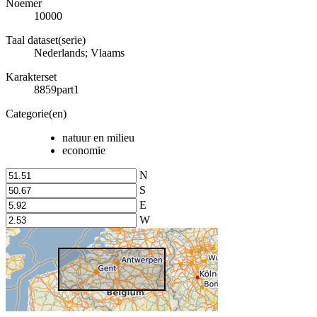
Noemer
10000
Taal dataset(serie)
Nederlands; Vlaams
Karakterset
8859part1
Categorie(en)
natuur en milieu
economie
N
S
E
W