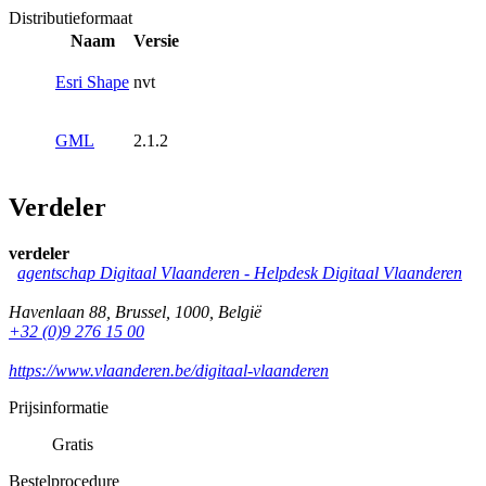
Distributieformaat
Naam
Versie
Esri Shape
nvt
GML
2.1.2
Verdeler
verdeler
agentschap Digitaal Vlaanderen -
Helpdesk Digitaal Vlaanderen
Havenlaan 88
,
Brussel
,
1000
,
België
+32 (0)9 276 15 00
https://www.vlaanderen.be/digitaal-vlaanderen
Prijsinformatie
Gratis
Bestelprocedure