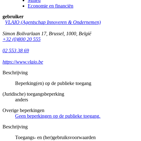
Milieu
Economie en financiën
gebruiker
VLAIO (Agentschap Innoveren & Ondernemen)
Simon Bolivarlaan 17
,
Brussel
,
1000
,
België
+32 (0)800 20 555
02 553 38 69
https://www.vlaio.be
Beschrijving
Beperking(en) op de publieke toegang
(Juridische) toegangsbeperking
anders
Overige beperkingen
Geen beperkingen op de publieke toegang.
Beschrijving
Toegangs- en (her)gebruiksvoorwaarden