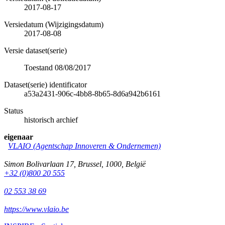
2017-08-17
Versiedatum (Wijzigingsdatum)
2017-08-08
Versie dataset(serie)
Toestand 08/08/2017
Dataset(serie) identificator
a53a2431-906c-4bb8-8b65-8d6a942b6161
Status
historisch archief
eigenaar
VLAIO (Agentschap Innoveren & Ondernemen)
Simon Bolivarlaan 17
,
Brussel
,
1000
,
België
+32 (0)800 20 555
02 553 38 69
https://www.vlaio.be