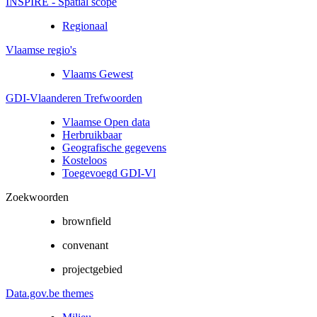
INSPIRE - Spatial scope
Regionaal
Vlaamse regio's
Vlaams Gewest
GDI-Vlaanderen Trefwoorden
Vlaamse Open data
Herbruikbaar
Geografische gegevens
Kosteloos
Toegevoegd GDI-Vl
Zoekwoorden
brownfield
convenant
projectgebied
Data.gov.be themes