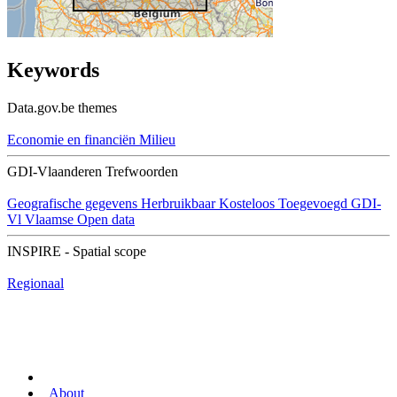
Keywords
Data.gov.be themes
Economie en financiën
Milieu
GDI-Vlaanderen Trefwoorden
Geografische gegevens
Herbruikbaar
Kosteloos
Toegevoegd GDI-
Vl
Vlaamse Open data
INSPIRE - Spatial scope
Regionaal
About