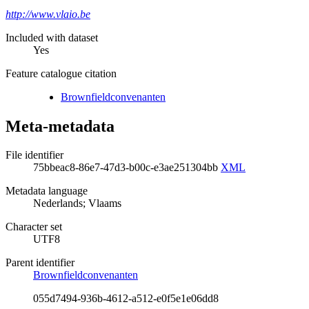
http://www.vlaio.be
Included with dataset
Yes
Feature catalogue citation
Brownfieldconvenanten
Meta-metadata
File identifier
75bbeac8-86e7-47d3-b00c-e3ae251304bb
XML
Metadata language
Nederlands; Vlaams
Character set
UTF8
Parent identifier
Brownfieldconvenanten
055d7494-936b-4612-a512-e0f5e1e06dd8