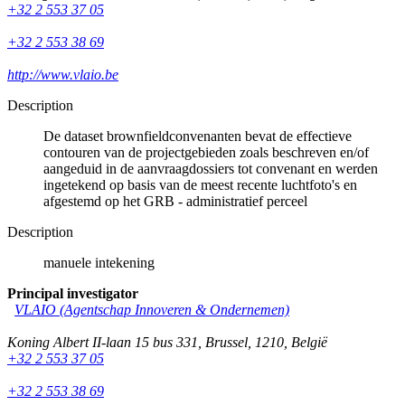
+32 2 553 37 05
+32 2 553 38 69
http://www.vlaio.be
Description
De dataset brownfieldconvenanten bevat de effectieve
contouren van de projectgebieden zoals beschreven en/of
aangeduid in de aanvraagdossiers tot convenant en werden
ingetekend op basis van de meest recente luchtfoto's en
afgestemd op het GRB - administratief perceel
Description
manuele intekening
Principal investigator
VLAIO (Agentschap Innoveren & Ondernemen)
Koning Albert II-laan 15 bus 331
,
Brussel
,
1210
,
België
+32 2 553 37 05
+32 2 553 38 69