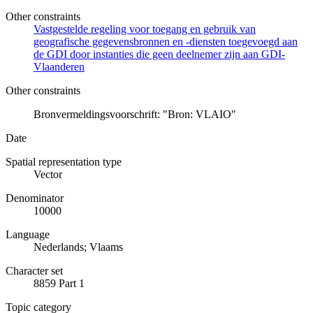
Other constraints
Vastgestelde regeling voor toegang en gebruik van
geografische gegevensbronnen en -diensten toegevoegd aan
de GDI door instanties die geen deelnemer zijn aan GDI-
Vlaanderen
Other constraints
Bronvermeldingsvoorschrift: "Bron: VLAIO"
Date
Spatial representation type
Vector
Denominator
10000
Language
Nederlands; Vlaams
Character set
8859 Part 1
Topic category