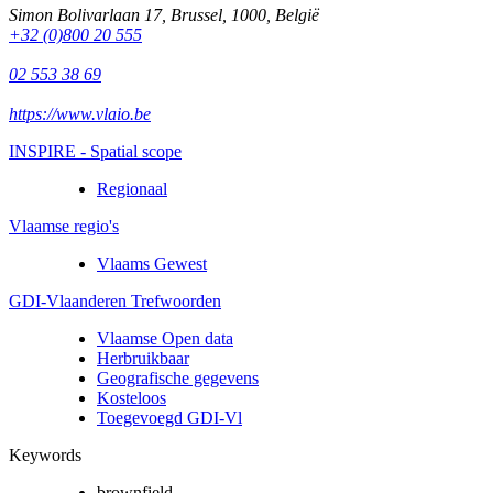
Simon Bolivarlaan 17
,
Brussel
,
1000
,
België
+32 (0)800 20 555
02 553 38 69
https://www.vlaio.be
INSPIRE - Spatial scope
Regionaal
Vlaamse regio's
Vlaams Gewest
GDI-Vlaanderen Trefwoorden
Vlaamse Open data
Herbruikbaar
Geografische gegevens
Kosteloos
Toegevoegd GDI-Vl
Keywords
brownfield