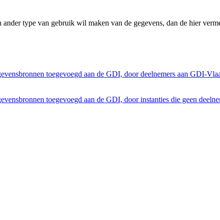
n ander type van gebruik wil maken van de gegevens, dan de hier verme
egevensbronnen toegevoegd aan de GDI, door deelnemers aan GDI-Vla
gevensbronnen toegevoegd aan de GDI, door instanties die geen deeln