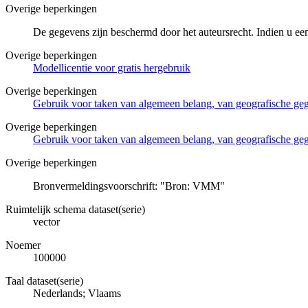
Overige beperkingen
De gegevens zijn beschermd door het auteursrecht. Indien u ee
Overige beperkingen
Modellicentie voor gratis hergebruik
Overige beperkingen
Gebruik voor taken van algemeen belang, van geografische g
Overige beperkingen
Gebruik voor taken van algemeen belang, van geografische ge
Overige beperkingen
Bronvermeldingsvoorschrift: "Bron: VMM"
Ruimtelijk schema dataset(serie)
vector
Noemer
100000
Taal dataset(serie)
Nederlands; Vlaams