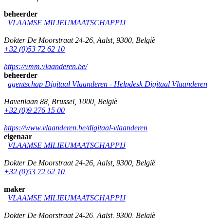
beheerder
VLAAMSE MILIEUMAATSCHAPPIJ
Dokter De Moorstraat 24-26
,
Aalst
,
9300
,
België
+32 (0)53 72 62 10
https://vmm.vlaanderen.be/
beheerder
agentschap Digitaal Vlaanderen -
Helpdesk Digitaal Vlaanderen
Havenlaan 88
,
Brussel
,
1000
,
België
+32 (0)9 276 15 00
https://www.vlaanderen.be/digitaal-vlaanderen
eigenaar
VLAAMSE MILIEUMAATSCHAPPIJ
Dokter De Moorstraat 24-26
,
Aalst
,
9300
,
België
+32 (0)53 72 62 10
maker
VLAAMSE MILIEUMAATSCHAPPIJ
Dokter De Moorstraat 24-26
,
Aalst
,
9300
,
België