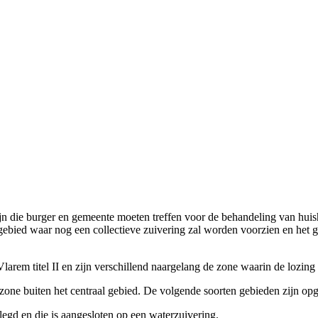
jn die burger en gemeente moeten treffen voor de behandeling van huish
gebied waar nog een collectieve zuivering zal worden voorzien en het g
arem titel II en zijn verschillend naargelang de zone waarin de lozin
e zone buiten het centraal gebied. De volgende soorten gebieden zijn o
elegd en die is aangesloten op een waterzuivering.