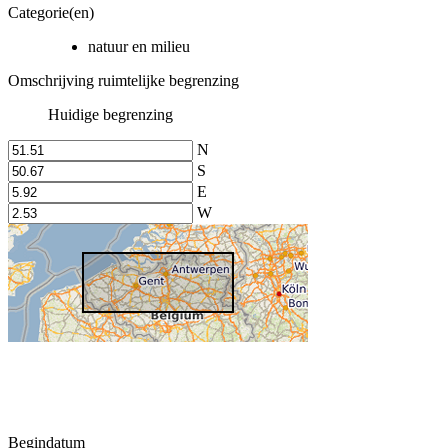
Categorie(en)
natuur en milieu
Omschrijving ruimtelijke begrenzing
Huidige begrenzing
N
S
E
W
Begindatum