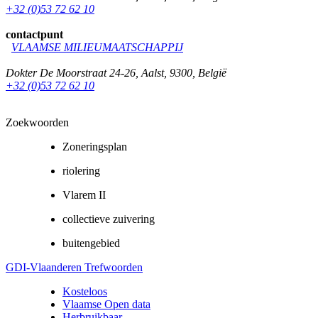
+32 (0)53 72 62 10
contactpunt
VLAAMSE MILIEUMAATSCHAPPIJ
Dokter De Moorstraat 24-26
,
Aalst
,
9300
,
België
+32 (0)53 72 62 10
Zoekwoorden
Zoneringsplan
riolering
Vlarem II
collectieve zuivering
buitengebied
GDI-Vlaanderen Trefwoorden
Kosteloos
Vlaamse Open data
Herbruikbaar