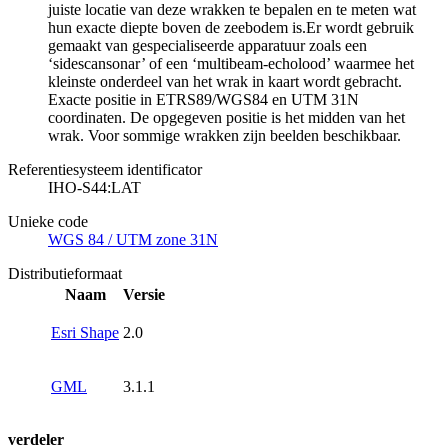
juiste locatie van deze wrakken te bepalen en te meten wat
hun exacte diepte boven de zeebodem is.Er wordt gebruik
gemaakt van gespecialiseerde apparatuur zoals een
‘sidescansonar’ of een ‘multibeam-echolood’ waarmee het
kleinste onderdeel van het wrak in kaart wordt gebracht.
Exacte positie in ETRS89/WGS84 en UTM 31N
coordinaten. De opgegeven positie is het midden van het
wrak. Voor sommige wrakken zijn beelden beschikbaar.
Referentiesysteem identificator
IHO-S44:LAT
Unieke code
WGS 84 / UTM zone 31N
Distributieformaat
Naam
Versie
Esri Shape
2.0
GML
3.1.1
verdeler