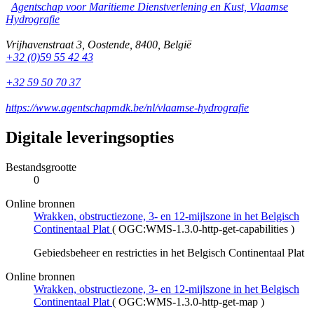
Agentschap voor Maritieme Dienstverlening en Kust, Vlaamse
Hydrografie
Vrijhavenstraat 3
,
Oostende
,
8400
,
België
+32 (0)59 55 42 43
+32 59 50 70 37
https://www.agentschapmdk.be/nl/vlaamse-hydrografie
Digitale leveringsopties
Bestandsgrootte
0
Online bronnen
Wrakken, obstructiezone, 3- en 12-mijlszone in het Belgisch
Continentaal Plat
(
OGC:WMS-1.3.0-http-get-capabilities
)
Gebiedsbeheer en restricties in het Belgisch Continentaal Plat
Online bronnen
Wrakken, obstructiezone, 3- en 12-mijlszone in het Belgisch
Continentaal Plat
(
OGC:WMS-1.3.0-http-get-map
)