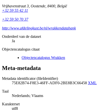
Vrijhavenstraat 3
,
Oostende
,
8400
,
België
+32 59 55 42 11
+32 59 50 70 37
http://www.afdelingkust.be/nl/wrakkendatabank
Onderdeel van de dataset
Ja
Objectencatalogus citaat
Objectencatalogus Wrakken
Meta-metadata
Metadata identificator (fileIdentifier)
75E82B74-F8E3-46FF-ADF0-2BE8B3C66458
XML
Taal
Nederlands; Vlaams
Karakterset
utf8