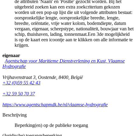
de attributen 'Naam' en 'Positie' gezocht worden. Bij het
uitgebreid zoeken kan een extra zoekcriterium gekozen
worden uit een pop-up lijst die uit volgende attributen bestaat:
oorspronkelijke lengte, oorspronkelijke breedte, lengte,
breedte, oriëntatie, vrije water kolom, bodemdiepte, datum
vergaan, eigenaar, scheepstype, nationaliteit, bouwjaar van het
schip, thuishaven, lading, tonnenmaat.Een 3de mogelijkheid
is op de kaart een icoontje aan te klikken om alle informatie te
krijgen.
eigenaar
Agentschap voor Maritieme Dienstverlening en Kust, Vlaamse
Hydrografie
Vrijhavenstraat 3
,
Oostende
,
8400
,
België
+32 (0)59 55 42 43
+32 59 50 70 37
https://www.agentschapmdk.be/nl/vlaamse-hydrografie
Beschrijving
Beperking(en) op de publieke toegang
(Juridische) toegangsbeperking