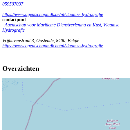
059507037
https://www.agentschapmdk.be/nl/vlaamse-hydrografie
contactpunt
Agentschap voor Maritieme Dienstverlening en Kust, Vlaamse
Hydrografie
Vrijhavenstraat 3
,
Oostende
,
8400
,
België
https://www.agentschapmdk.be/nl/vlaamse-hydrografie
Overzichten