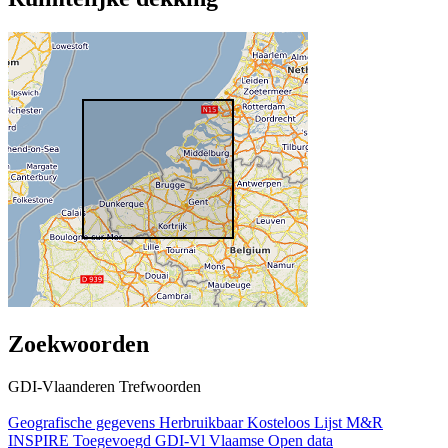
Zoekwoorden
GDI-Vlaanderen Trefwoorden
Geografische gegevens
Herbruikbaar
Kosteloos
Lijst M&R
INSPIRE
Toegevoegd GDI-Vl
Vlaamse Open data