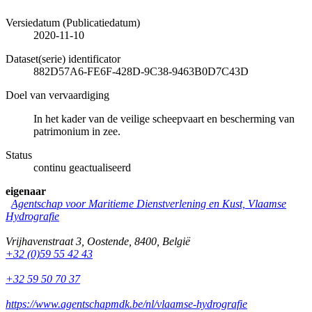
Versiedatum (Publicatiedatum)
2020-11-10
Dataset(serie) identificator
882D57A6-FE6F-428D-9C38-9463B0D7C43D
Doel van vervaardiging
In het kader van de veilige scheepvaart en bescherming van
patrimonium in zee.
Status
continu geactualiseerd
eigenaar
Agentschap voor Maritieme Dienstverlening en Kust, Vlaamse
Hydrografie
Vrijhavenstraat 3
,
Oostende
,
8400
,
België
+32 (0)59 55 42 43
+32 59 50 70 37
https://www.agentschapmdk.be/nl/vlaamse-hydrografie