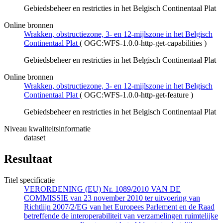
Gebiedsbeheer en restricties in het Belgisch Continentaal Plat
Online bronnen
Wrakken, obstructiezone, 3- en 12-mijlszone in het Belgisch
Continentaal Plat
(
OGC:WFS-1.0.0-http-get-capabilities
)
Gebiedsbeheer en restricties in het Belgisch Continentaal Plat
Online bronnen
Wrakken, obstructiezone, 3- en 12-mijlszone in het Belgisch
Continentaal Plat
(
OGC:WFS-1.0.0-http-get-feature
)
Gebiedsbeheer en restricties in het Belgisch Continentaal Plat
Niveau kwaliteitsinformatie
dataset
Resultaat
Titel specificatie
VERORDENING (EU) Nr. 1089/2010 VAN DE
COMMISSIE van 23 november 2010 ter uitvoering van
Richtlijn 2007/2/EG van het Europees Parlement en de Raad
betreffende de interoperabiliteit van verzamelingen ruimtelijke