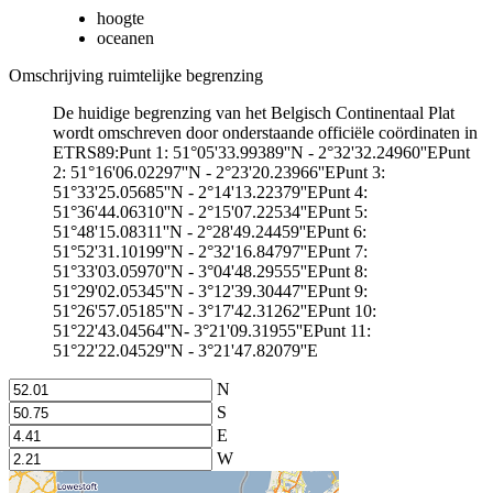
hoogte
oceanen
Omschrijving ruimtelijke begrenzing
De huidige begrenzing van het Belgisch Continentaal Plat
wordt omschreven door onderstaande officiële coördinaten in
ETRS89:Punt 1: 51°05'33.99389''N - 2°32'32.24960''EPunt
2: 51°16'06.02297''N - 2°23'20.23966''EPunt 3:
51°33'25.05685''N - 2°14'13.22379''EPunt 4:
51°36'44.06310''N - 2°15'07.22534''EPunt 5:
51°48'15.08311''N - 2°28'49.24459''EPunt 6:
51°52'31.10199''N - 2°32'16.84797''EPunt 7:
51°33'03.05970''N - 3°04'48.29555''EPunt 8:
51°29'02.05345''N - 3°12'39.30447''EPunt 9:
51°26'57.05185''N - 3°17'42.31262''EPunt 10:
51°22'43.04564''N- 3°21'09.31955''EPunt 11:
51°22'22.04529''N - 3°21'47.82079''E
N
S
E
W