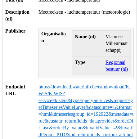
Description
Meetreeksen - luchttemperatuur (meteorologie)
(nl)
Publisher
Organisatio
Name (nl)
Vlaamse
n
Milieumaat
schappij
Type
Regionaal
bestuur (nl)
Endpoint
https://download.waterinfo.be/tsmdownload/Ki
URL
WIS/KiWIS?
service=kisters&type=queryServices&request=g
etTimeseriesValueLayer&datasource=1&format
=html&timeseriesgroup_id=192922&metadata=t
rue&custattr_returnfields=dataprovider&orderDi
r=asc&orderBy=value&invalidValue=-2&invali
dPeriod=P1D&md_returnfields=custom_attribut