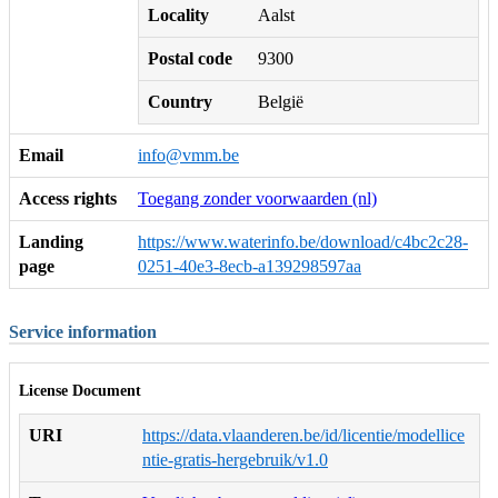
Locality
Aalst
Postal code
9300
Country
België
Email
info@vmm.be
Access rights
Toegang zonder voorwaarden (nl)
Landing
https://www.waterinfo.be/download/c4bc2c28-
page
0251-40e3-8ecb-a139298597aa
Service information
License Document
URI
https://data.vlaanderen.be/id/licentie/modellice
ntie-gratis-hergebruik/v1.0