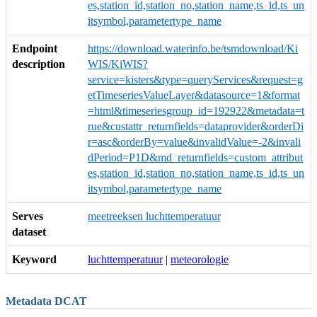
es,station_id,station_no,station_name,ts_id,ts_un
itsymbol,parametertype_name
Endpoint
https://download.waterinfo.be/tsmdownload/Ki
description
WIS/KiWIS?
service=kisters&type=queryServices&request=g
etTimeseriesValueLayer&datasource=1&format
=html&timeseriesgroup_id=192922&metadata=t
rue&custattr_returnfields=dataprovider&orderDi
r=asc&orderBy=value&invalidValue=-2&invali
dPeriod=P1D&md_returnfields=custom_attribut
es,station_id,station_no,station_name,ts_id,ts_un
itsymbol,parametertype_name
Serves
meetreeksen luchttemperatuur
dataset
Keyword
luchttemperatuur
|
meteorologie
Metadata DCAT