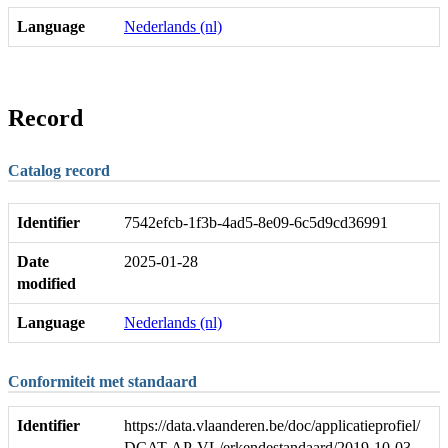
Language
Nederlands (nl)
Record
Catalog record
Identifier
7542efcb-1f3b-4ad5-8e09-6c5d9cd36991
Date
2025-01-28
modified
Language
Nederlands (nl)
Conformiteit met standaard
Identifier
https://data.vlaanderen.be/doc/applicatieprofiel/
DCAT-AP-VL/erkendestandaard/2019-10-03