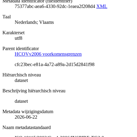
Metadata identificator (fileIdentifier)
75377abc-aea6-4330-92dc-1eaea2f208d4
XML
Taal
Nederlands; Vlaams
Karakterset
utf8
Parent identificator
HCOVv2006 voorkomensgrenzen
cfc23bec-e81a-4a72-a89a-2d15d2841f98
Hiërarchisch niveau
dataset
Beschrijving hiërarchisch niveau
dataset
Metadata wijzigingsdatum
2026-06-22
Naam metadatastandaard