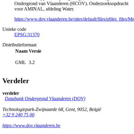
Ondergrond van Vlaanderen (HCOV). Onderzoeksopdracht
voor AMINAL, afdeling Water.
https://www.dov.vlaanderen.be/sites/default/files/pfiles_fil
Unieke code
EPSG:31370
Distributieformaat
Naam
Versie
GML
3.2
Verdeler
verdeler
Databank Ondergrond Vlaanderen (DOV)
Technologiepark-Zwijnaarde 68
,
Gent
,
9052
,
België
+32 9 240 75 00
https://www.dov.vlaanderen.be