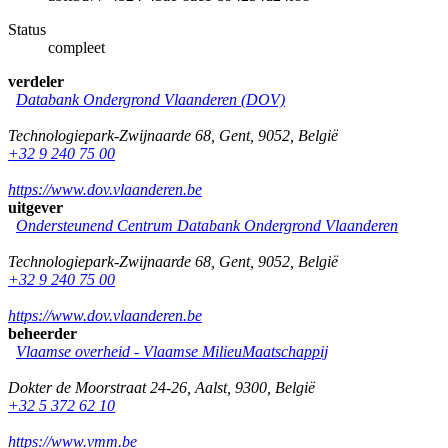
Status
compleet
verdeler
Databank Ondergrond Vlaanderen (DOV)
Technologiepark-Zwijnaarde 68
,
Gent
,
9052
,
België
+32 9 240 75 00
https://www.dov.vlaanderen.be
uitgever
Ondersteunend Centrum Databank Ondergrond Vlaanderen
Technologiepark-Zwijnaarde 68
,
Gent
,
9052
,
België
+32 9 240 75 00
https://www.dov.vlaanderen.be
beheerder
Vlaamse overheid - Vlaamse MilieuMaatschappij
Dokter de Moorstraat 24-26
,
Aalst
,
9300
,
België
+32 5 372 62 10
https://www.vmm.be