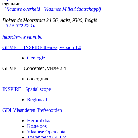
eigenaar
Vlaamse overheid - Vlaamse MilieuMaatschappij
Dokter de Moorstraat 24-26
,
Aalst
,
9300
,
België
+32 5 372 62 10
https://www.vmm.be
GEMET - INSPIRE themes, version 1.0
Geologie
GEMET - Concepten, versie 2.4
ondergrond
INSPIRE - Spatial scope
Regionaal
GDI-Vlaanderen Trefwoorden
Herbruikbaar
Kosteloos
Vlaamse Open data
Toegevoegd GDI-Vl