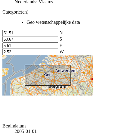
Nederlands; Vlaams
Categorie(en)
Geo wetenschappelijke data
N
S
E
W
Begindatum
2005-01-01