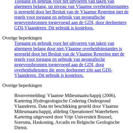
Toegang en gebruik voor het uitvoeren van taken van
algemeen belang, op niveau van Vlaamse overheidsinstanties
is geregeld door het Besluit van de Vlaamse Regering met de
regels voor toegang en gebruik van geografische
gegevensbronnen toegevoegd aan de GDI, door deelnemers
GDI-Vlaanderen. Dit gebruik is kosteloos.
Overige beperkingen
Toegang en gebruik voor het uitvoeren van taken van
algemeen belang door niet-Vlaamse overheidsinstanties is
geregeld door het Besluit van de Vlaamse Regering met de
regels voor toegang en gebruik van geografische
gegevensbronnen toegevoegd aan de GDI, door
overheidsdiensten die geen deelnemer zijn aan GDI-
Vlaanderen. Dit gebruik is kosteloos.
Overige beperkingen
Bronvermelding: Vlaamse Milieumaatschappij (2006).
Kartering Hydrogeologische Codering Ondergrond
Vlaanderen. Data ter beschikking gesteld door Vlaamse
Milieumaatschappij, afdeling Operationeel Waterbeheer.
Kartering uitgevoerd door Vrije Universiteit Brussel,
Soresma, Haskoning, Arcadis en Belgische Geologische
Dienst.