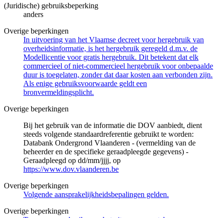
(Juridische) gebruiksbeperking
anders
Overige beperkingen
In uitvoering van het Vlaamse decreet voor hergebruik van
overheidsinformatie, is het hergebruik geregeld d.m.v. de
Modellicentie voor gratis hergebruik. Dit betekent dat elk
commercieel of niet-commercieel hergebruik voor onbepaalde
duur is toegelaten, zonder dat daar kosten aan verbonden zijn.
Als enige gebruiksvoorwaarde geldt een
bronvermeldingsplicht.
Overige beperkingen
Bij het gebruik van de informatie die DOV aanbiedt, dient
steeds volgende standaardreferentie gebruikt te worden:
Databank Ondergrond Vlaanderen - (vermelding van de
beheerder en de specifieke geraadpleegde gegevens) -
Geraadpleegd op dd/mm/jjjj, op
https://www.dov.vlaanderen.be
Overige beperkingen
Volgende aansprakelijkheidsbepalingen gelden.
Overige beperkingen