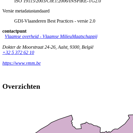
ISO 19115/2003/Cor.1:2006/INSPIRE-TG2.0
Versie metadatastandaard
GDI-Vlaanderen Best Practices - versie 2.0
contactpunt
Vlaamse overheid - Vlaamse MilieuMaatschappij
Dokter de Moorstraat 24-26
,
Aalst
,
9300
,
België
+32 5 372 62 10
https://www.vmm.be
Overzichten