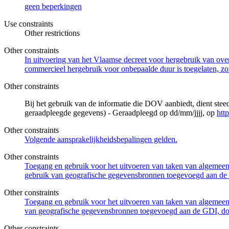
geen beperkingen
Use constraints
Other restrictions
Other constraints
In uitvoering van het Vlaamse decreet voor hergebruik van overh
commercieel hergebruik voor onbepaalde duur is toegelaten, zo
Other constraints
Bij het gebruik van de informatie die DOV aanbiedt, dient ste
geraadpleegde gegevens) - Geraadpleegd op dd/mm/jjjj, op
htt
Other constraints
Volgende aansprakelijkheidsbepalingen gelden.
Other constraints
Toegang en gebruik voor het uitvoeren van taken van algemeen 
gebruik van geografische gegevensbronnen toegevoegd aan de 
Other constraints
Toegang en gebruik voor het uitvoeren van taken van algemeen 
van geografische gegevensbronnen toegevoegd aan de GDI, door
Other constraints