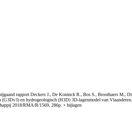
t bijgaand rapport Deckers J., De Koninck R., Bos S., Broothaers M., Di
 (G3Dv3) en hydrogeologisch (H3D) 3D-lagenmodel van Vlaanderen. S
appij 2018/RMA/R/1569, 286p. + bijlagen