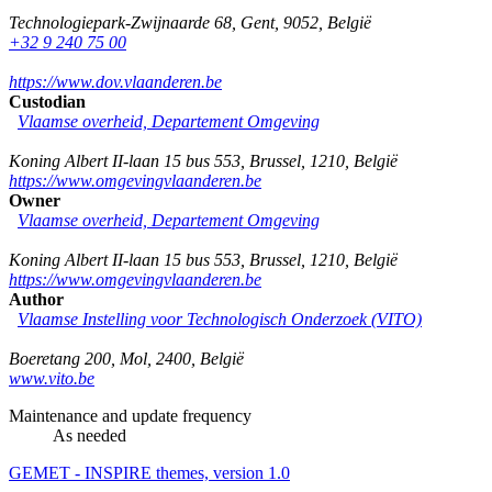
Technologiepark-Zwijnaarde 68
,
Gent
,
9052
,
België
+32 9 240 75 00
https://www.dov.vlaanderen.be
Custodian
Vlaamse overheid, Departement Omgeving
Koning Albert II-laan 15 bus 553
,
Brussel
,
1210
,
België
https://www.omgevingvlaanderen.be
Owner
Vlaamse overheid, Departement Omgeving
Koning Albert II-laan 15 bus 553
,
Brussel
,
1210
,
België
https://www.omgevingvlaanderen.be
Author
Vlaamse Instelling voor Technologisch Onderzoek (VITO)
Boeretang 200
,
Mol
,
2400
,
België
www.vito.be
Maintenance and update frequency
As needed
GEMET - INSPIRE themes, version 1.0