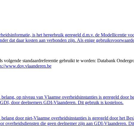
eidsinformatie, is het hergebruik geregeld d.m.v. de Modellicentie voor
nder dat daar kosten aan verbonden zijn. Als enige gebruiksvoorwaarde
eds volgende standaardreferentie gebruikt te worden: Databank Ondergr
ps://www.dov.vlaanderen.be
belang, op niveau van Vlaamse overheidsinstanties is geregeld door h
GDI, door deelnemers GDI-Vlaanderen. Dit gebruik is kosteloos.
belang door niet-Vlaamse overheidsinstanties is geregeld door het Bes
 overheidsdiensten die geen deelnemer zijn aan GDI-Vlaanderen. Dit 