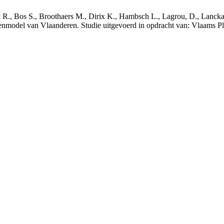
nck R., Bos S., Broothaers M., Dirix K., Hambsch L., Lagrou, D., Lanck
nmodel van Vlaanderen. Studie uitgevoerd in opdracht van: Vlaams