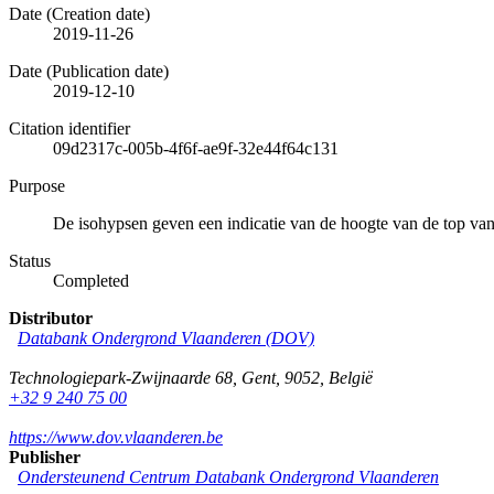
Date (Creation date)
2019-11-26
Date (Publication date)
2019-12-10
Citation identifier
09d2317c-005b-4f6f-ae9f-32e44f64c131
Purpose
De isohypsen geven een indicatie van de hoogte van de top v
Status
Completed
Distributor
Databank Ondergrond Vlaanderen (DOV)
Technologiepark-Zwijnaarde 68
,
Gent
,
9052
,
België
+32 9 240 75 00
https://www.dov.vlaanderen.be
Publisher
Ondersteunend Centrum Databank Ondergrond Vlaanderen