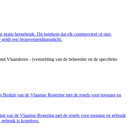
 gratis hergebruik. Dit betekent dat elk commercieel of niet-
 geldt een bronvermeldingsplicht.
ond Vlaanderen - (vermelding van de beheerder en de specifieke
et Besluit van de Vlaamse Regering met de regels voor toegang en
luit van de Vlaamse Regering met de regels voor toegang en gebruik
gebruik is kosteloos.