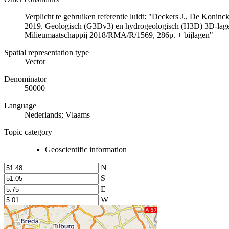
Verplicht te gebruiken referentie luidt: "Deckers J., De Koni
2019. Geologisch (G3Dv3) en hydrogeologisch (H3D) 3D-lage
Milieumaatschappij 2018/RMA/R/1569, 286p. + bijlagen"
Spatial representation type
Vector
Denominator
50000
Language
Nederlands; Vlaams
Topic category
Geoscientific information
N
S
E
W