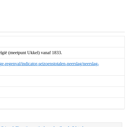
elgië (meetpunt Ukkel) vanaf 1833.
ge-regenval/indicator-seizoenstotalen-neerslag/neerslag-