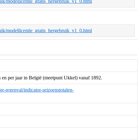
bruik/modellicentie_gratis_hergebruik_v1_0.html
bruik/modellicentie_gratis_hergebruik_v1_0.html
n en per jaar in België (meetpunt Ukkel) vanaf 1892.
ge-regenval/indicator-seizoenstotalen-