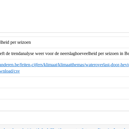
lheid per seizoen
eft de trendanalyse weer voor de neerslaghoeveelheid per seizoen in B
anderen.be/feiten-cijfers/klimaat/klimaatthemas/wateroverlast-door-hevi
nload/csv