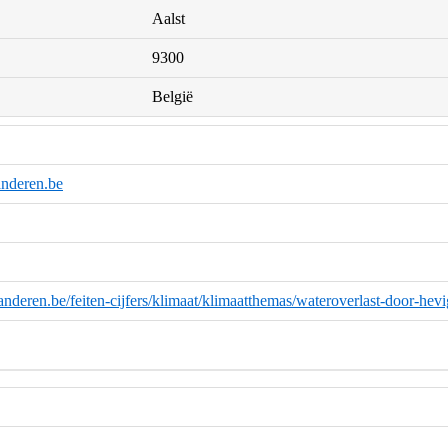
Aalst
9300
België
nderen.be
anderen.be/feiten-cijfers/klimaat/klimaatthemas/wateroverlast-door-hev