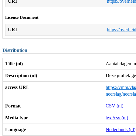
URI
https://overhei
License Document
URI
https://overhei
Distribution
Title (nl)
Aantal dagen me
Description (nl)
Deze grafiek ge
access URL
https://vmm.vla
neerslag/neer
Format
CSV (nl)
Media type
text/csv (nl)
Language
Nederlands (nl)