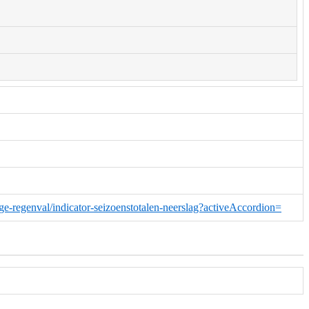
ige-regenval/indicator-seizoenstotalen-neerslag?activeAccordion=