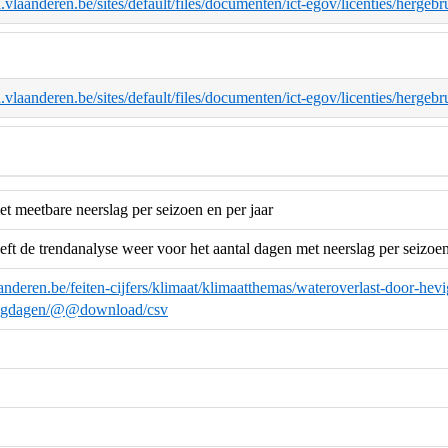
d.vlaanderen.be/sites/default/files/documenten/ict-egov/licenties/herge
d.vlaanderen.be/sites/default/files/documenten/ict-egov/licenties/herge
t meetbare neerslag per seizoen en per jaar
eft de trendanalyse weer voor het aantal dagen met neerslag per seizoe
anderen.be/feiten-cijfers/klimaat/klimaatthemas/wateroverlast-door-hevi
slagdagen/@@download/csv