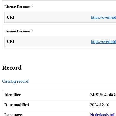
License Document
URI
https://overhei
License Document
URI
https://overhei
Record
Catalog record
Identifier
74e91504-bfa3
Date modified
2024-12-10
Language
Nederlands (nl)