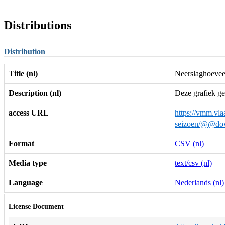
Distributions
Distribution
Title (nl)
Neerslaghoevee
Description (nl)
Deze grafiek ge
access URL
https://vmm.vla
seizoen/@@dow
Format
CSV (nl)
Media type
text/csv (nl)
Language
Nederlands (nl)
License Document