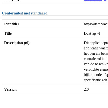
Conformiteit met standaard
Identifier
https://data.v
Title
Dcat-ap-vl
Description (nl)
Dit applicatie
applicatie waar
hebben als bela
centrale rol in 
van de beschikb
verplichte ele
bijkomende afs
specificatie zelf
Version
2.0