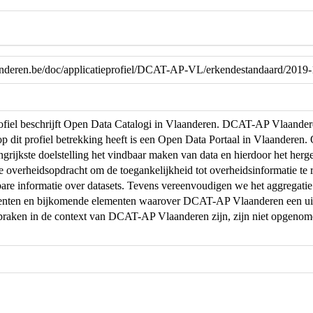
laanderen.be/doc/applicatieprofiel/DCAT-AP-VL/erkendestandaard/2019
profiel beschrijft Open Data Catalogi in Vlaanderen. DCAT-AP Vlaand
op dit profiel betrekking heeft is een Open Data Portaal in Vlaanderen
ngrijkste doelstelling het vindbaar maken van data en hierdoor het herg
de overheidsopdracht om de toegankelijkheid tot overheidsinformatie te r
are informatie over datasets. Tevens vereenvoudigen we het aggregati
menten en bijkomende elementen waarover DCAT-AP Vlaanderen een uit
praken in de context van DCAT-AP Vlaanderen zijn, zijn niet opgeno
.