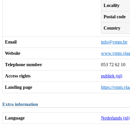
Locality
Postal code
Country
Email
info@vmm.be
Website
www.vmm.vlaa
Telephone number
053 72 62 10
Access rights
publiek (nl)
Landing page
https://vmm.vla
Extra information
Language
Nederlands (nl)