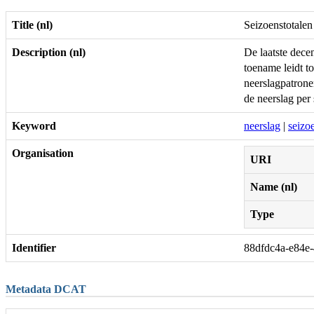
Title (nl)
Seizoenstotalen
Description (nl)
De laatste dece
toename leidt t
neerslagpatrone
de neerslag per
Keyword
neerslag
|
seizo
Organisation
URI
Name (nl)
Type
Identifier
88dfdc4a-e84e
Metadata DCAT