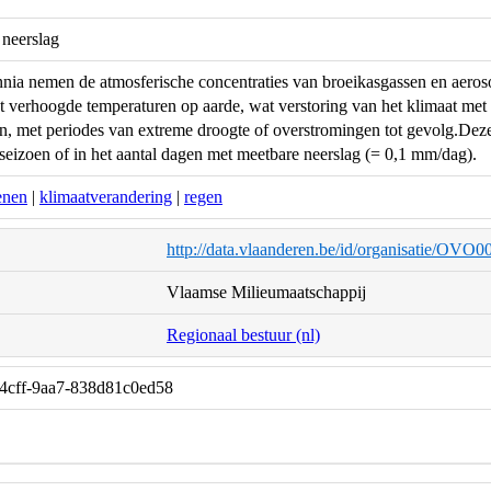
 neerslag
nnia nemen de atmosferische concentraties van broeikasgassen en aeroso
ot verhoogde temperaturen op aarde, wat verstoring van het klimaat met
n, met periodes van extreme droogte of overstromingen tot gevolg.Deze 
 seizoen of in het aantal dagen met meetbare neerslag (= 0,1 mm/dag).
enen
|
klimaatverandering
|
regen
http://data.vlaanderen.be/id/organisatie/OVO
Vlaamse Milieumaatschappij
Regionaal bestuur (nl)
-4cff-9aa7-838d81c0ed58