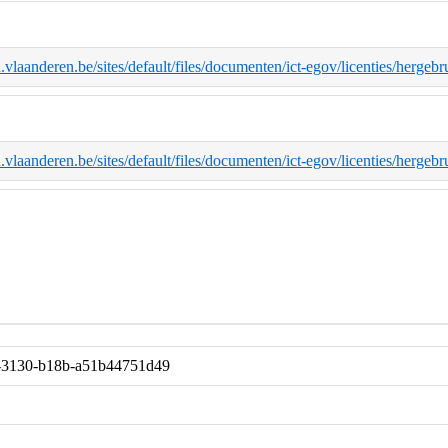
d.vlaanderen.be/sites/default/files/documenten/ict-egov/licenties/herge
d.vlaanderen.be/sites/default/files/documenten/ict-egov/licenties/herge
-3130-b18b-a51b44751d49