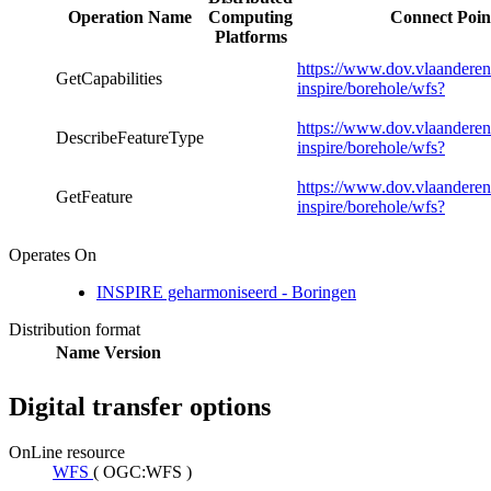
Operation Name
Computing
Connect Poin
Platforms
https://www.dov.vlaanderen
GetCapabilities
inspire/borehole/wfs?
https://www.dov.vlaanderen
DescribeFeatureType
inspire/borehole/wfs?
https://www.dov.vlaanderen
GetFeature
inspire/borehole/wfs?
Operates On
INSPIRE geharmoniseerd - Boringen
Distribution format
Name
Version
Digital transfer options
OnLine resource
WFS
(
OGC:WFS
)