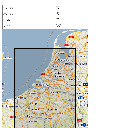
N
S
E
W