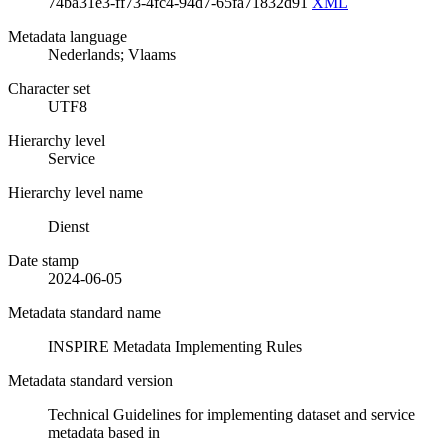
74ba31e3-ff73-4fc4-94d7-65fa71832d91
XML
Metadata language
Nederlands; Vlaams
Character set
UTF8
Hierarchy level
Service
Hierarchy level name
Dienst
Date stamp
2024-06-05
Metadata standard name
INSPIRE Metadata Implementing Rules
Metadata standard version
Technical Guidelines for implementing dataset and service
metadata based in