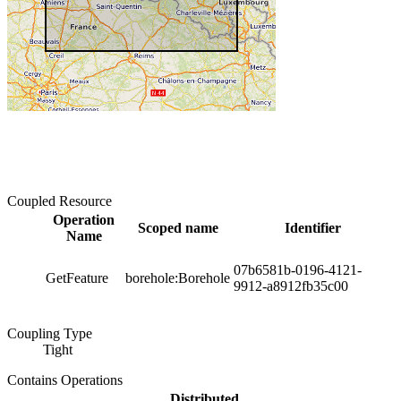
Coupled Resource
Operation
Scoped name
Identifier
Name
07b6581b-0196-4121-
GetFeature
borehole:Borehole
9912-a8912fb35c00
Coupling Type
Tight
Contains Operations
Distributed