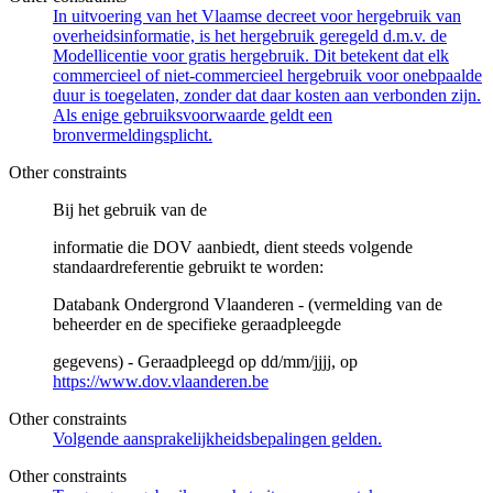
In uitvoering van het Vlaamse decreet voor hergebruik van
overheidsinformatie, is het hergebruik geregeld d.m.v. de
Modellicentie voor gratis hergebruik. Dit betekent dat elk
commercieel of niet-commercieel hergebruik voor onebpaalde
duur is toegelaten, zonder dat daar kosten aan verbonden zijn.
Als enige gebruiksvoorwaarde geldt een
bronvermeldingsplicht.
Other constraints
Bij het gebruik van de
informatie die DOV aanbiedt, dient steeds volgende
standaardreferentie gebruikt te worden:
Databank Ondergrond Vlaanderen - (vermelding van de
beheerder en de specifieke geraadpleegde
gegevens) - Geraadpleegd op dd/mm/jjjj, op
https://www.dov.vlaanderen.be
Other constraints
Volgende aansprakelijkheidsbepalingen gelden.
Other constraints