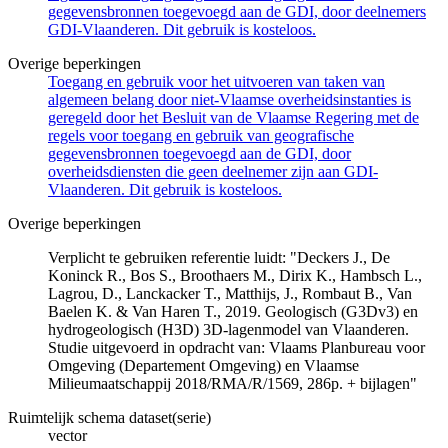
gegevensbronnen toegevoegd aan de GDI, door deelnemers
GDI-Vlaanderen. Dit gebruik is kosteloos.
Overige beperkingen
Toegang en gebruik voor het uitvoeren van taken van
algemeen belang door niet-Vlaamse overheidsinstanties is
geregeld door het Besluit van de Vlaamse Regering met de
regels voor toegang en gebruik van geografische
gegevensbronnen toegevoegd aan de GDI, door
overheidsdiensten die geen deelnemer zijn aan GDI-
Vlaanderen. Dit gebruik is kosteloos.
Overige beperkingen
Verplicht te gebruiken referentie luidt: "Deckers J., De
Koninck R., Bos S., Broothaers M., Dirix K., Hambsch L.,
Lagrou, D., Lanckacker T., Matthijs, J., Rombaut B., Van
Baelen K. & Van Haren T., 2019. Geologisch (G3Dv3) en
hydrogeologisch (H3D) 3D-lagenmodel van Vlaanderen.
Studie uitgevoerd in opdracht van: Vlaams Planbureau voor
Omgeving (Departement Omgeving) en Vlaamse
Milieumaatschappij 2018/RMA/R/1569, 286p. + bijlagen"
Ruimtelijk schema dataset(serie)
vector