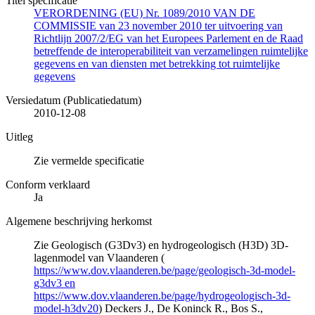
Titel specificatie
VERORDENING (EU) Nr. 1089/2010 VAN DE
COMMISSIE van 23 november 2010 ter uitvoering van
Richtlijn 2007/2/EG van het Europees Parlement en de Raad
betreffende de interoperabiliteit van verzamelingen ruimtelijke
gegevens en van diensten met betrekking tot ruimtelijke
gegevens
Versiedatum (Publicatiedatum)
2010-12-08
Uitleg
Zie vermelde specificatie
Conform verklaard
Ja
Algemene beschrijving herkomst
Zie Geologisch (G3Dv3) en hydrogeologisch (H3D) 3D-
lagenmodel van Vlaanderen (
https://www.dov.vlaanderen.be/page/geologisch-3d-model-
g3dv3 en
https://www.dov.vlaanderen.be/page/hydrogeologisch-3d-
model-h3dv20
) Deckers J., De Koninck R., Bos S.,