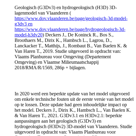
Geologisch (G3Dv3) en hydrogeologisch (H3D) 3D-
lagenmodel van Vlaanderen (
https://www.dov.vlaanderen.be/page/geologisch-3d-model-
g3dv3 en
https://www.dov.vlaanderen.be/page/hydrogeologisch-3d-
model-h3dv20
) Deckers J., De Koninck R., Bos S.,
Broothaers M., Dirix K., Hambsch L., Lagrou, D.,
Lanckacker T., Matthijs, J., Rombaut B., Van Baelen K. &
Van Haren T., 2019. Studie uitgevoerd in opdracht van:
Vlaams Planbureau voor Omgeving (Departement
Omgeving) en Vlaamse Milieumaatschappij
2018/RMA/R/1569, 286p + bijlagen.
In 2020 werd een beperkte update van het model uitgevoerd
om enkele technische fouten uit de eerste versie van het model
op te lossen. Deze update had geen inhoudelijke impact op
het model. Deckers J., Dirix K., Hambsch L., Van Baelen K.
& Van Haren T., 2021. G3Dv3.1 en H3Dv2.1: beperkte
aanpassingen aan het geologisch (G3Dv3) en
hydrogeologisch (H3Dv2) 3D-model van Vlaanderen. Studie
uitgevoerd in opdracht van: Vlaams Planbureau voor