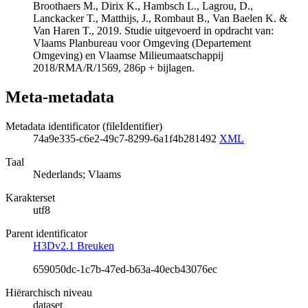
Broothaers M., Dirix K., Hambsch L., Lagrou, D.,
Lanckacker T., Matthijs, J., Rombaut B., Van Baelen K. &
Van Haren T., 2019. Studie uitgevoerd in opdracht van:
Vlaams Planbureau voor Omgeving (Departement
Omgeving) en Vlaamse Milieumaatschappij
2018/RMA/R/1569, 286p + bijlagen.
Meta-metadata
Metadata identificator (fileIdentifier)
74a9e335-c6e2-49c7-8299-6a1f4b281492
XML
Taal
Nederlands; Vlaams
Karakterset
utf8
Parent identificator
H3Dv2.1 Breuken
659050dc-1c7b-47ed-b63a-40ecb43076ec
Hiërarchisch niveau
dataset