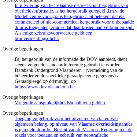
In uitvoering van het Vlaamse decreet voor hergebruik van
overheidsinformatie, is het hergebruik geregeld d.m.v. de
Modellicentie voor gratis hergebruik. Dit betekent dat elk
commercieel of niet-commercieel hergebruik voor onbepaalde
duur is toegelaten, zonder dat daar kosten aan verbonden zijn.
Als enige gebruiksvoorwaarde geldt een
bronvermeldingsplicht.
Overige beperkingen
Bij het gebruik van de informatie die DOV aanbiedt, dient
steeds volgende standaardreferentie gebruikt te worden:
Databank Ondergrond Vlaanderen - (vermelding van de
beheerder en de specifieke geraadpleegde gegevens) -
Geraadpleegd op dd/mm/jjjj, op
https://www.dov.vlaanderen.be
Overige beperkingen
Volgende aansprakelijkheidsbepalingen gelden.
Overige beperkingen
Toegang en gebruik voor het uitvoeren van taken van
algemeen belang, op niveau van Vlaamse overheidsinstanties
is geregeld door het Besluit van de Vlaamse Regering met de
regels voor toegang en gebruik van geografische