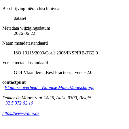
Beschrijving hiërarchisch niveau
dataset
Metadata wijzigingsdatum
2026-06-22
Naam metadatastandaard
ISO 19115/2003/Cor.1:2006/INSPIRE-TG2.0
Versie metadatastandaard
GDI-Vlaanderen Best Practices - versie 2.0
contactpunt
Vlaamse overheid - Vlaamse MilieuMaatschappij
Dokter de Moorstraat 24-26
,
Aalst
,
9300
,
België
+32 5 372 62 10
https://www.vmm.be