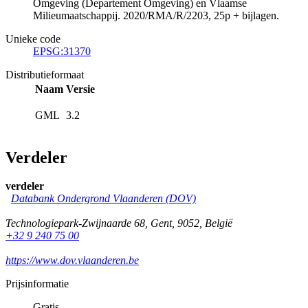
Omgeving (Departement Omgeving) en Vlaamse
Milieumaatschappij. 2020/RMA/R/2203, 25p + bijlagen.
Unieke code
EPSG:31370
Distributieformaat
Naam
Versie
GML
3.2
Verdeler
verdeler
Databank Ondergrond Vlaanderen (DOV)
Technologiepark-Zwijnaarde 68
,
Gent
,
9052
,
België
+32 9 240 75 00
https://www.dov.vlaanderen.be
Prijsinformatie
Gratis