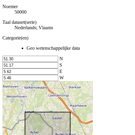
Noemer
50000
Taal dataset(serie)
Nederlands; Vlaams
Categorie(en)
Geo wetenschappelijke data
N
S
E
W