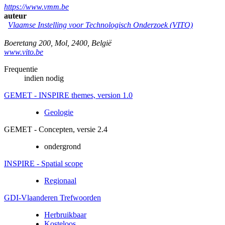
https://www.vmm.be
auteur
Vlaamse Instelling voor Technologisch Onderzoek (VITO)
Boeretang 200
,
Mol
,
2400
,
België
www.vito.be
Frequentie
indien nodig
GEMET - INSPIRE themes, version 1.0
Geologie
GEMET - Concepten, versie 2.4
ondergrond
INSPIRE - Spatial scope
Regionaal
GDI-Vlaanderen Trefwoorden
Herbruikbaar
Kosteloos