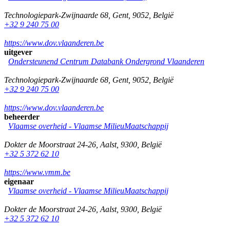
Technologiepark-Zwijnaarde 68
,
Gent
,
9052
,
België
+32 9 240 75 00
https://www.dov.vlaanderen.be
uitgever
Ondersteunend Centrum Databank Ondergrond Vlaanderen
Technologiepark-Zwijnaarde 68
,
Gent
,
9052
,
België
+32 9 240 75 00
https://www.dov.vlaanderen.be
beheerder
Vlaamse overheid - Vlaamse MilieuMaatschappij
Dokter de Moorstraat 24-26
,
Aalst
,
9300
,
België
+32 5 372 62 10
https://www.vmm.be
eigenaar
Vlaamse overheid - Vlaamse MilieuMaatschappij
Dokter de Moorstraat 24-26
,
Aalst
,
9300
,
België
+32 5 372 62 10