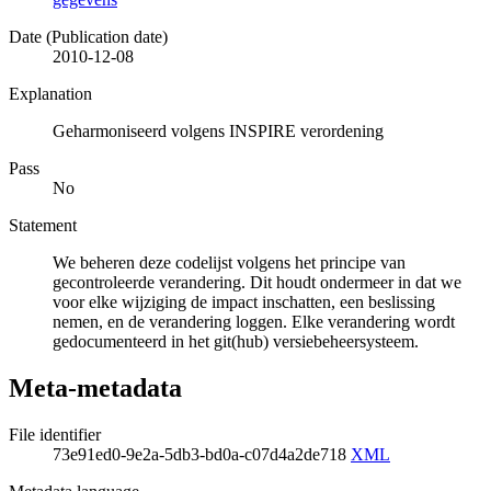
Date (Publication date)
2010-12-08
Explanation
Geharmoniseerd volgens INSPIRE verordening
Pass
No
Statement
We beheren deze codelijst volgens het principe van
gecontroleerde verandering. Dit houdt ondermeer in dat we
voor elke wijziging de impact inschatten, een beslissing
nemen, en de verandering loggen. Elke verandering wordt
gedocumenteerd in het git(hub) versiebeheersysteem.
Meta-metadata
File identifier
73e91ed0-9e2a-5db3-bd0a-c07d4a2de718
XML