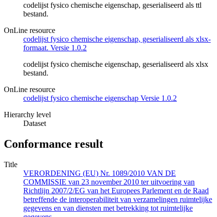
codelijst fysico chemische eigenschap, geserialiseerd als ttl
bestand.
OnLine resource
codelijst fysico chemische eigenschap, geserialiseerd als xlsx-
formaat. Versie 1.0.2
codelijst fysico chemische eigenschap, geserialiseerd als xlsx
bestand.
OnLine resource
codelijst fysico chemische eigenschap Versie 1.0.2
Hierarchy level
Dataset
Conformance result
Title
VERORDENING (EU) Nr. 1089/2010 VAN DE
COMMISSIE van 23 november 2010 ter uitvoering van
Richtlijn 2007/2/EG van het Europees Parlement en de Raad
betreffende de interoperabiliteit van verzamelingen ruimtelijke
gegevens en van diensten met betrekking tot ruimtelijke
gegevens