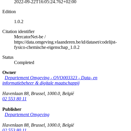
2022-09-22T16:05:24.762+02:00
Edition
1.0.2
Citation identifier
MercatorNet-be
/
https://data.omgeving.vlaanderen.be/id/dataset/codelijst-
fysico-chemische-eigenschap_1.0.2
Status
Completed
Owner
Departement Omgeving - OVO003323 - Data- en
informatiebeheer & digitale maatschappij
Havenlaan 88
,
Brussel
,
1000.0
,
België
02 553 80 11
Publisher
Departement Omgeving
Havenlaan 88
,
Brussel
,
1000.0
,
België
02 553 80 11