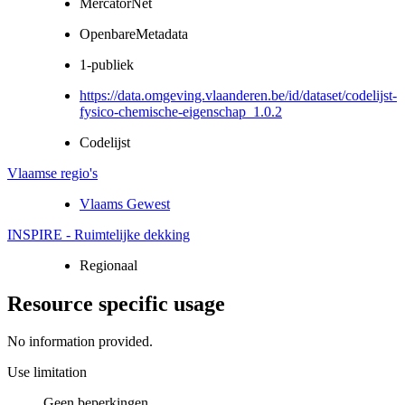
MercatorNet
OpenbareMetadata
1-publiek
https://data.omgeving.vlaanderen.be/id/dataset/codelijst-
fysico-chemische-eigenschap_1.0.2
Codelijst
Vlaamse regio's
Vlaams Gewest
INSPIRE - Ruimtelijke dekking
Regionaal
Resource specific usage
No information provided.
Use limitation
Geen beperkingen