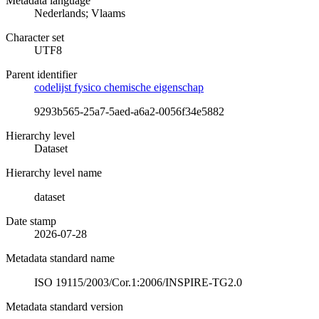
Metadata language
Nederlands; Vlaams
Character set
UTF8
Parent identifier
codelijst fysico chemische eigenschap
9293b565-25a7-5aed-a6a2-0056f34e5882
Hierarchy level
Dataset
Hierarchy level name
dataset
Date stamp
2026-07-28
Metadata standard name
ISO 19115/2003/Cor.1:2006/INSPIRE-TG2.0
Metadata standard version