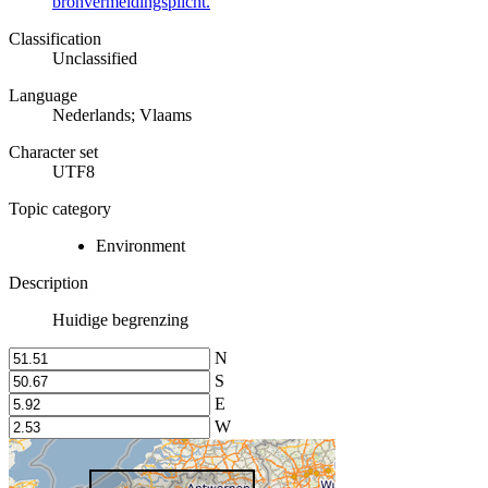
bronvermeldingsplicht.
Classification
Unclassified
Language
Nederlands; Vlaams
Character set
UTF8
Topic category
Environment
Description
Huidige begrenzing
N
S
E
W