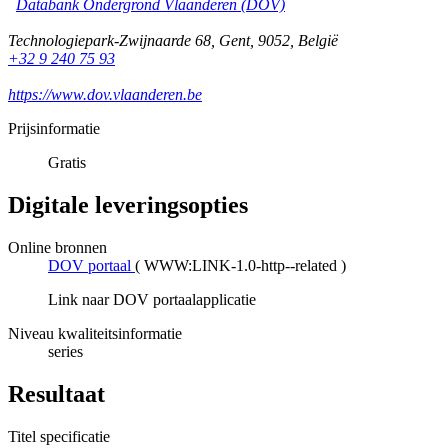
Databank Ondergrond Vlaanderen (DOV)
Technologiepark-Zwijnaarde 68
,
Gent
,
9052
,
België
+32 9 240 75 93
https://www.dov.vlaanderen.be
Prijsinformatie
Gratis
Digitale leveringsopties
Online bronnen
DOV portaal
(
WWW:LINK-1.0-http--related
)
Link naar DOV portaalapplicatie
Niveau kwaliteitsinformatie
series
Resultaat
Titel specificatie