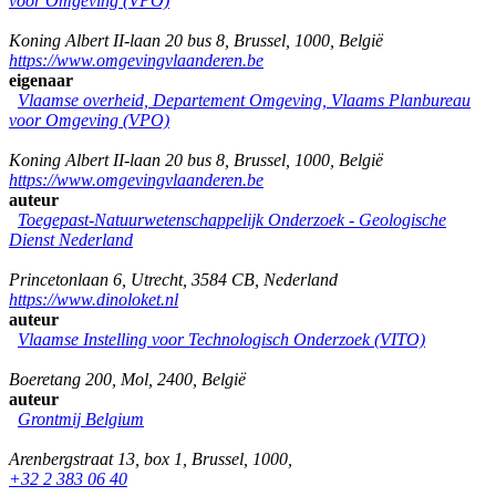
voor Omgeving (VPO)
Koning Albert II-laan 20 bus 8
,
Brussel
,
1000
,
België
https://www.omgevingvlaanderen.be
eigenaar
Vlaamse overheid, Departement Omgeving, Vlaams Planbureau
voor Omgeving (VPO)
Koning Albert II-laan 20 bus 8
,
Brussel
,
1000
,
België
https://www.omgevingvlaanderen.be
auteur
Toegepast-Natuurwetenschappelijk Onderzoek - Geologische
Dienst Nederland
Princetonlaan 6
,
Utrecht
,
3584 CB
,
Nederland
https://www.dinoloket.nl
auteur
Vlaamse Instelling voor Technologisch Onderzoek (VITO)
Boeretang 200
,
Mol
,
2400
,
België
auteur
Grontmij Belgium
Arenbergstraat 13, box 1
,
Brussel
,
1000
,
+32 2 383 06 40