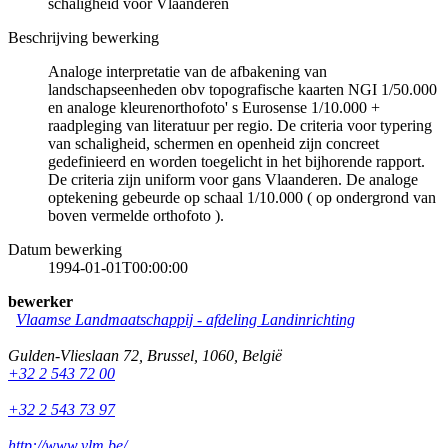
schaligheid voor Vlaanderen
Beschrijving bewerking
Analoge interpretatie van de afbakening van
landschapseenheden obv topografische kaarten NGI 1/50.000
en analoge kleurenorthofoto' s Eurosense 1/10.000 +
raadpleging van literatuur per regio. De criteria voor typering
van schaligheid, schermen en openheid zijn concreet
gedefinieerd en worden toegelicht in het bijhorende rapport.
De criteria zijn uniform voor gans Vlaanderen. De analoge
optekening gebeurde op schaal 1/10.000 ( op ondergrond van
boven vermelde orthofoto ).
Datum bewerking
1994-01-01T00:00:00
bewerker
Vlaamse Landmaatschappij - afdeling Landinrichting
Gulden-Vlieslaan 72
,
Brussel
,
1060
,
België
+32 2 543 72 00
+32 2 543 73 97
http://www.vlm.be/