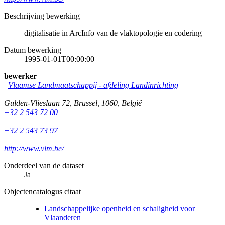
Beschrijving bewerking
digitalisatie in ArcInfo van de vlaktopologie en codering
Datum bewerking
1995-01-01T00:00:00
bewerker
Vlaamse Landmaatschappij - afdeling Landinrichting
Gulden-Vlieslaan 72
,
Brussel
,
1060
,
België
+32 2 543 72 00
+32 2 543 73 97
http://www.vlm.be/
Onderdeel van de dataset
Ja
Objectencatalogus citaat
Landschappelijke openheid en schaligheid voor
Vlaanderen