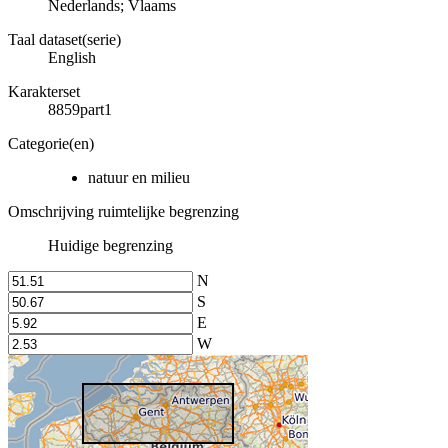
Nederlands; Vlaams
Taal dataset(serie)
English
Karakterset
8859part1
Categorie(en)
natuur en milieu
Omschrijving ruimtelijke begrenzing
Huidige begrenzing
N
S
E
W