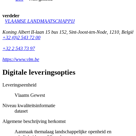
verdeler
VLAAMSE LANDMAATSCHAPPIJ
Koning Albert II-laan 15 bus 152
,
Sint-Joost-ten-Node
,
1210
,
België
+32 (0)2 543 72 00
+32 2 543 73 97
https://www.vlm.be
Digitale leveringsopties
Leveringseenheid
Vlaams Gewest
Niveau kwaliteitsinformatie
dataset
Algemene beschrijving herkomst
Aanmaak themalaag landschappelijke openheid en