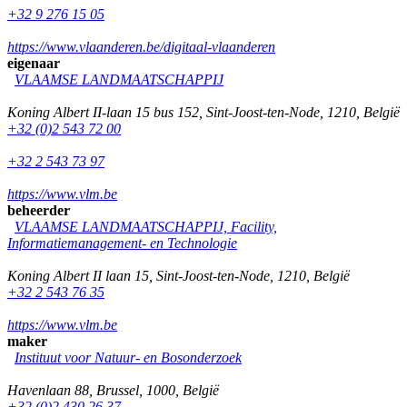
+32 9 276 15 05
https://www.vlaanderen.be/digitaal-vlaanderen
eigenaar
VLAAMSE LANDMAATSCHAPPIJ
Koning Albert II-laan 15 bus 152
,
Sint-Joost-ten-Node
,
1210
,
België
+32 (0)2 543 72 00
+32 2 543 73 97
https://www.vlm.be
beheerder
VLAAMSE LANDMAATSCHAPPIJ, Facility,
Informatiemanagement- en Technologie
Koning Albert II laan 15
,
Sint-Joost-ten-Node
,
1210
,
België
+32 2 543 76 35
https://www.vlm.be
maker
Instituut voor Natuur- en Bosonderzoek
Havenlaan 88
,
Brussel
,
1000
,
België
+32 (0)2 430 26 37