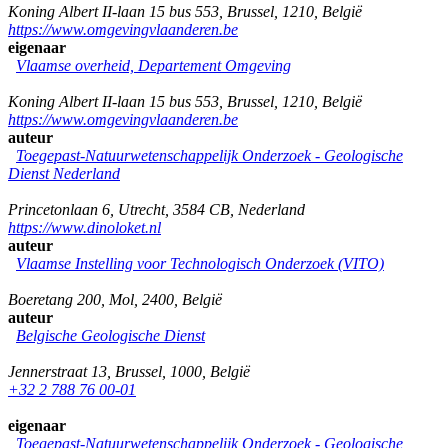
Koning Albert II-laan 15 bus 553
,
Brussel
,
1210
,
België
https://www.omgevingvlaanderen.be
eigenaar
Vlaamse overheid, Departement Omgeving
Koning Albert II-laan 15 bus 553
,
Brussel
,
1210
,
België
https://www.omgevingvlaanderen.be
auteur
Toegepast-Natuurwetenschappelijk Onderzoek - Geologische
Dienst Nederland
Princetonlaan 6
,
Utrecht
,
3584 CB
,
Nederland
https://www.dinoloket.nl
auteur
Vlaamse Instelling voor Technologisch Onderzoek (VITO)
Boeretang 200
,
Mol
,
2400
,
België
auteur
Belgische Geologische Dienst
Jennerstraat 13
,
Brussel
,
1000
,
België
+32 2 788 76 00-01
eigenaar
Toegepast-Natuurwetenschappelijk Onderzoek - Geologische