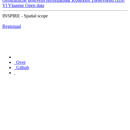
Geografische gegevens
Herbruikbaar
Kosteloos
Toegevoegd GDI-
Vl
Vlaamse Open data
INSPIRE - Spatial scope
Regionaal
Over
Github