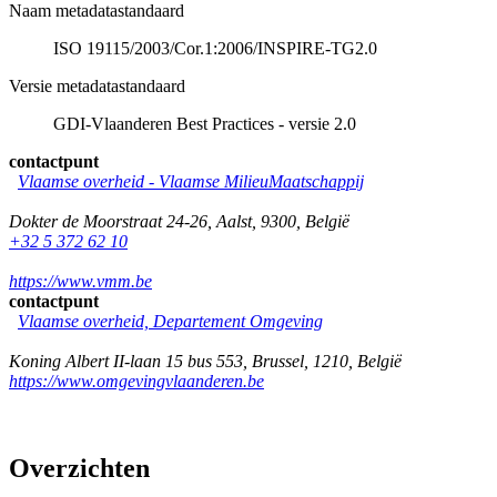
Naam metadatastandaard
ISO 19115/2003/Cor.1:2006/INSPIRE-TG2.0
Versie metadatastandaard
GDI-Vlaanderen Best Practices - versie 2.0
contactpunt
Vlaamse overheid - Vlaamse MilieuMaatschappij
Dokter de Moorstraat 24-26
,
Aalst
,
9300
,
België
+32 5 372 62 10
https://www.vmm.be
contactpunt
Vlaamse overheid, Departement Omgeving
Koning Albert II-laan 15 bus 553
,
Brussel
,
1210
,
België
https://www.omgevingvlaanderen.be
Overzichten