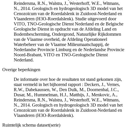
Reindersma, R.N., Walstra, J., Westerhoff, W.E., Witmans,
N., 2014. Geologisch en hydrogeologisch 3D model van het
Cenozoïcum van de Roerdalslenk in Zuidoost-Nederland en
Vlaanderen (H3O-Roerdalslenk). Studie uitgevoerd door
VITO, TNO-Geologische Dienst Nederland en de Belgische
Geologische Dienst in opdracht van de Afdeling Land en
Bodembescherming, Ondergrond, Natuurlijke Rijkdommen
van de Vlaamse overheid, de Afdeling Operationeel
Waterbeheer van de Vlaamse Milieumaatschappij, de
Nederlandse Provincie Limburg en de Nederlandse Provincie
Noord-Brabant, VITO en TNO-Geologische Dienst
Nederland.
Overige beperkingen
De informatie over hoe de resultaten tot stand gekomen zijn,
staat vermeld in het bijhorend rapport : Deckers, J., Vernes,
R.W., Dabekaussen, W., Den Dulk, M., Doornenbal, J.C.,
Dusar, M., Hummelman, H.J., Matthijs, J., Menkovic, A.,
Reindersma, R.N., Walstra, J., Westerhoff, W.E., Witmans,
N., 2014. Geologisch en hydrogeologisch 3D model van het
Cenozoïcum van de Roerdalslenk in Zuidoost-Nederland en
Vlaanderen (H3O-Roerdalslenk).
Ruimtelijk schema dataset(serie)