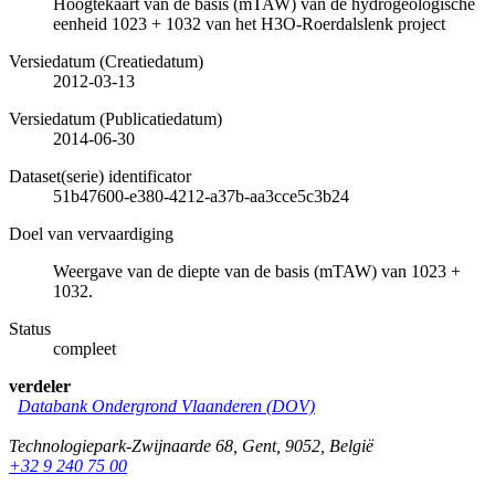
Hoogtekaart van de basis (mTAW) van de hydrogeologische
eenheid 1023 + 1032 van het H3O-Roerdalslenk project
Versiedatum (Creatiedatum)
2012-03-13
Versiedatum (Publicatiedatum)
2014-06-30
Dataset(serie) identificator
51b47600-e380-4212-a37b-aa3cce5c3b24
Doel van vervaardiging
Weergave van de diepte van de basis (mTAW) van 1023 +
1032.
Status
compleet
verdeler
Databank Ondergrond Vlaanderen (DOV)
Technologiepark-Zwijnaarde 68
,
Gent
,
9052
,
België
+32 9 240 75 00