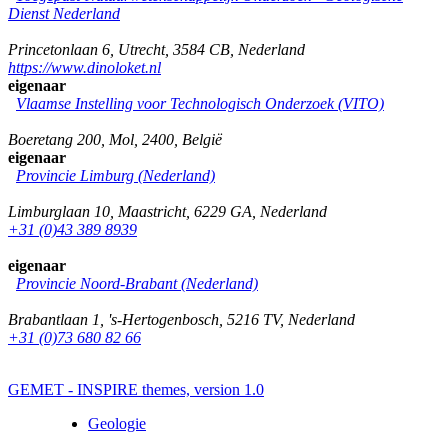
Dienst Nederland
Princetonlaan 6
,
Utrecht
,
3584 CB
,
Nederland
https://www.dinoloket.nl
eigenaar
Vlaamse Instelling voor Technologisch Onderzoek (VITO)
Boeretang 200
,
Mol
,
2400
,
België
eigenaar
Provincie Limburg (Nederland)
Limburglaan 10
,
Maastricht
,
6229 GA
,
Nederland
+31 (0)43 389 8939
eigenaar
Provincie Noord-Brabant (Nederland)
Brabantlaan 1
,
's-Hertogenbosch
,
5216 TV
,
Nederland
+31 (0)73 680 82 66
GEMET - INSPIRE themes, version 1.0
Geologie