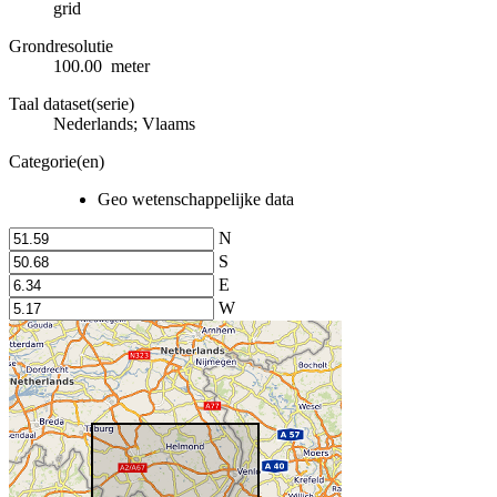
grid
Grondresolutie
100.00 meter
Taal dataset(serie)
Nederlands; Vlaams
Categorie(en)
Geo wetenschappelijke data
N
S
E
W