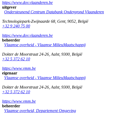
https://www.dov.vlaanderen.be
uitgever
Ondersteunend Centrum Databank Ondergrond Vlaanderen
Technologiepark-Zwijnaarde 68
,
Gent
,
9052
,
België
+32 9 240 75 00
https://www.dov.vlaanderen.be
beheerder
Vlaamse overheid - Vlaamse MilieuMaatschappij
Dokter de Moorstraat 24-26
,
Aalst
,
9300
,
België
+32 5 372 62 10
https://www.vmm.be
eigenaar
Vlaamse overheid - Vlaamse MilieuMaatschappij
Dokter de Moorstraat 24-26
,
Aalst
,
9300
,
België
+32 5 372 62 10
https://www.vmm.be
beheerder
Vlaamse overheid, Departement Omgeving