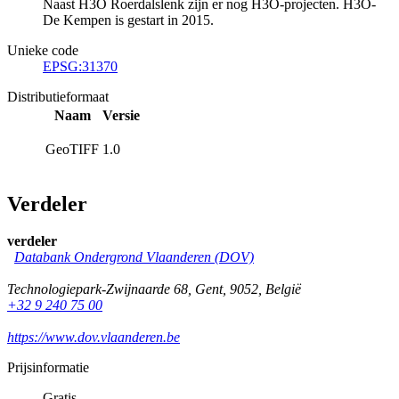
Naast H3O Roerdalslenk zijn er nog H3O-projecten. H3O-
De Kempen is gestart in 2015.
Unieke code
EPSG:31370
Distributieformaat
Naam
Versie
GeoTIFF
1.0
Verdeler
verdeler
Databank Ondergrond Vlaanderen (DOV)
Technologiepark-Zwijnaarde 68
,
Gent
,
9052
,
België
+32 9 240 75 00
https://www.dov.vlaanderen.be
Prijsinformatie
Gratis