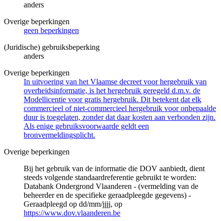
anders
Overige beperkingen
geen beperkingen
(Juridische) gebruiksbeperking
anders
Overige beperkingen
In uitvoering van het Vlaamse decreet voor hergebruik van
overheidsinformatie, is het hergebruik geregeld d.m.v. de
Modellicentie voor gratis hergebruik. Dit betekent dat elk
commercieel of niet-commercieel hergebruik voor onbepaalde
duur is toegelaten, zonder dat daar kosten aan verbonden zijn.
Als enige gebruiksvoorwaarde geldt een
bronvermeldingsplicht.
Overige beperkingen
Bij het gebruik van de informatie die DOV aanbiedt, dient
steeds volgende standaardreferentie gebruikt te worden:
Databank Ondergrond Vlaanderen - (vermelding van de
beheerder en de specifieke geraadpleegde gegevens) -
Geraadpleegd op dd/mm/jjjj, op
https://www.dov.vlaanderen.be