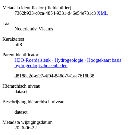
Metadata identificator (fileIdentifier)
7362b933-c0ca-4854-9331-d46e54e731c3
XML
Taal
Nederlands; Vlaams
Karakterset
utf8
Parent identificator
H3O-Roerdalslenk - Hydrogeologie - Hoogtekaart basis
hydrogeologische eenheden
d8188a2d-efe7-4f04-846d-741aa7616b38
Hiërarchisch niveau
dataset
Beschrijving hiërarchisch niveau
dataset
Metadata wijzigingsdatum
2026-06-22