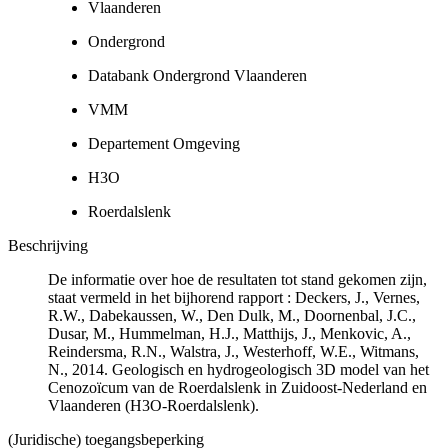
Vlaanderen
Ondergrond
Databank Ondergrond Vlaanderen
VMM
Departement Omgeving
H3O
Roerdalslenk
Beschrijving
De informatie over hoe de resultaten tot stand gekomen zijn,
staat vermeld in het bijhorend rapport : Deckers, J., Vernes,
R.W., Dabekaussen, W., Den Dulk, M., Doornenbal, J.C.,
Dusar, M., Hummelman, H.J., Matthijs, J., Menkovic, A.,
Reindersma, R.N., Walstra, J., Westerhoff, W.E., Witmans,
N., 2014. Geologisch en hydrogeologisch 3D model van het
Cenozoïcum van de Roerdalslenk in Zuidoost-Nederland en
Vlaanderen (H3O-Roerdalslenk).
(Juridische) toegangsbeperking