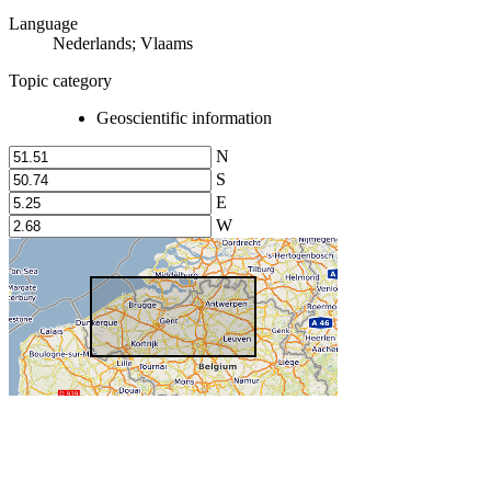
Language
Nederlands; Vlaams
Topic category
Geoscientific information
N
S
E
W