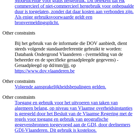
Modellicentie voor gratis hergebruik. Dit betekent dat elk
commercieel of niet-commercieel hergebruik voor onbepaalde
duur is toegelaten, zonder dat daar kosten aan verbonden zijn.
Als enige gebruiksvoorwaarde geldt een
bronvermeldingsplicht.
Other constraints
Bij het gebruik van de informatie die DOV aanbiedt, dient
steeds volgende standaardreferentie gebruikt te worden:
Databank Ondergrond Vlaanderen - (vermelding van de
beheerder en de specifieke geraadpleegde gegevens) -
Geraadpleegd op dd/mm/jjjj, op
https://www.dov.vlaanderen.be
Other constraints
Volgende aansprakelijkheidsbepalingen gelden.
Other constraints
Toegang en gebruik voor het uitvoeren van taken van
algemeen belang, op niveau van Vlaamse overheidsinstanties
is geregeld door het Besluit van de Vlaamse Regering met de
regels voor toegang en gebruik van geografische
gegevensbronnen toegevoegd aan de GDI, door deelnemers
GDI-Vlaanderen. Dit gebruik is kosteloos.