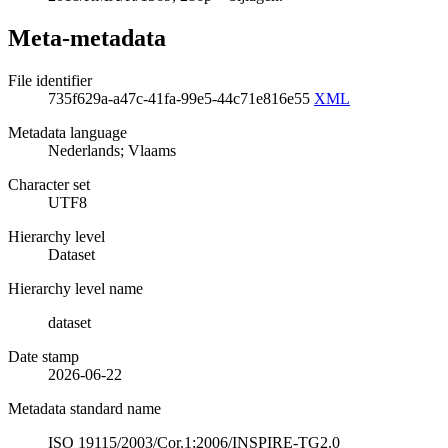
Meta-metadata
File identifier
735f629a-a47c-41fa-99e5-44c71e816e55
XML
Metadata language
Nederlands; Vlaams
Character set
UTF8
Hierarchy level
Dataset
Hierarchy level name
dataset
Date stamp
2026-06-22
Metadata standard name
ISO 19115/2003/Cor.1:2006/INSPIRE-TG2.0