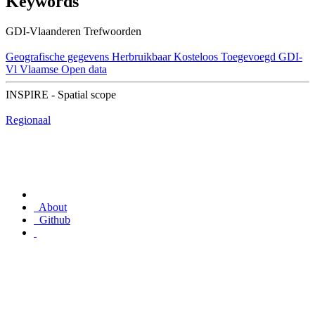
Keywords
GDI-Vlaanderen Trefwoorden
Geografische gegevens
Herbruikbaar
Kosteloos
Toegevoegd GDI-
Vl
Vlaamse Open data
INSPIRE - Spatial scope
Regionaal
About
Github