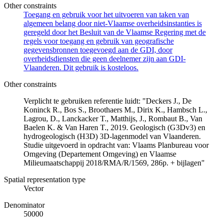
Other constraints
Toegang en gebruik voor het uitvoeren van taken van
algemeen belang door niet-Vlaamse overheidsinstanties is
geregeld door het Besluit van de Vlaamse Regering met de
regels voor toegang en gebruik van geografische
gegevensbronnen toegevoegd aan de GDI, door
overheidsdiensten die geen deelnemer zijn aan GDI-
Vlaanderen. Dit gebruik is kosteloos.
Other constraints
Verplicht te gebruiken referentie luidt: "Deckers J., De
Koninck R., Bos S., Broothaers M., Dirix K., Hambsch L.,
Lagrou, D., Lanckacker T., Matthijs, J., Rombaut B., Van
Baelen K. & Van Haren T., 2019. Geologisch (G3Dv3) en
hydrogeologisch (H3D) 3D-lagenmodel van Vlaanderen.
Studie uitgevoerd in opdracht van: Vlaams Planbureau voor
Omgeving (Departement Omgeving) en Vlaamse
Milieumaatschappij 2018/RMA/R/1569, 286p. + bijlagen"
Spatial representation type
Vector
Denominator
50000