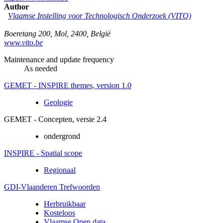
Author
Vlaamse Instelling voor Technologisch Onderzoek (VITO)
Boeretang 200
,
Mol
,
2400
,
België
www.vito.be
Maintenance and update frequency
As needed
GEMET - INSPIRE themes, version 1.0
Geologie
GEMET - Concepten, versie 2.4
ondergrond
INSPIRE - Spatial scope
Regionaal
GDI-Vlaanderen Trefwoorden
Herbruikbaar
Kosteloos
Vlaamse Open data