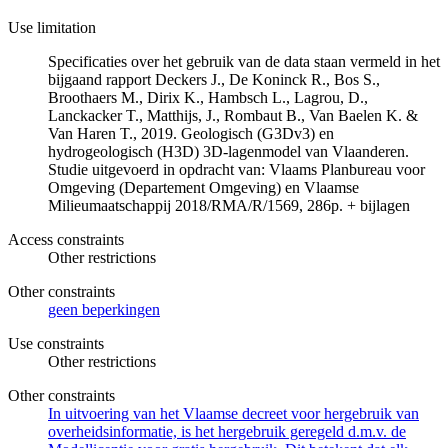
Use limitation
Specificaties over het gebruik van de data staan vermeld in het
bijgaand rapport Deckers J., De Koninck R., Bos S.,
Broothaers M., Dirix K., Hambsch L., Lagrou, D.,
Lanckacker T., Matthijs, J., Rombaut B., Van Baelen K. &
Van Haren T., 2019. Geologisch (G3Dv3) en
hydrogeologisch (H3D) 3D-lagenmodel van Vlaanderen.
Studie uitgevoerd in opdracht van: Vlaams Planbureau voor
Omgeving (Departement Omgeving) en Vlaamse
Milieumaatschappij 2018/RMA/R/1569, 286p. + bijlagen
Access constraints
Other restrictions
Other constraints
geen beperkingen
Use constraints
Other restrictions
Other constraints
In uitvoering van het Vlaamse decreet voor hergebruik van
overheidsinformatie, is het hergebruik geregeld d.m.v. de