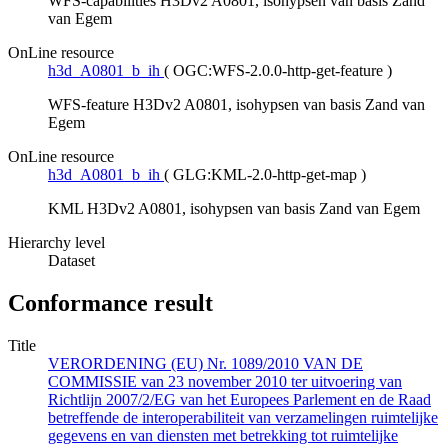
WFS-capabilities H3Dv2 A0801, isohypsen van basis Zand
van Egem
OnLine resource
h3d_A0801_b_ih
(
OGC:WFS-2.0.0-http-get-feature
)
WFS-feature H3Dv2 A0801, isohypsen van basis Zand van
Egem
OnLine resource
h3d_A0801_b_ih
(
GLG:KML-2.0-http-get-map
)
KML H3Dv2 A0801, isohypsen van basis Zand van Egem
Hierarchy level
Dataset
Conformance result
Title
VERORDENING (EU) Nr. 1089/2010 VAN DE
COMMISSIE van 23 november 2010 ter uitvoering van
Richtlijn 2007/2/EG van het Europees Parlement en de Raad
betreffende de interoperabiliteit van verzamelingen ruimtelijke
gegevens en van diensten met betrekking tot ruimtelijke