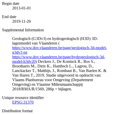
Begin date
2013-01-01
End date
2019-11-26
Supplemental Information
Geologisch (G3Dv3) en hydrogeologisch (H3D) 3D-
lagenmodel van Vlaanderen (
https://www.dov.vlaanderen.be/page/geologisch-3d-model-
g3dv3 en
https://www.dov.vlaanderen.be/page/hydrogeologisch-3d-
model-h3dv20
) Deckers J., De Koninck R., Bos S.,
Broothaers M., Dirix K., Hambsch L., Lagrou, D.,
Lanckacker T., Matthijs, J., Rombaut B., Van Baelen K. &
Van Haren T., 2019. Studie uitgevoerd in opdracht van:
Vlaams Planbureau voor Omgeving (Departement
Omgeving) en Vlaamse Milieumaatschappij
2018/RMA/R/1569, 286p + bijlagen.
Unique resource identifier
EPSG:31370
Distribution format