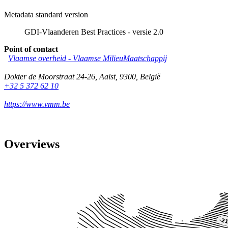
Metadata standard version
GDI-Vlaanderen Best Practices - versie 2.0
Point of contact
Vlaamse overheid - Vlaamse MilieuMaatschappij
Dokter de Moorstraat 24-26
,
Aalst
,
9300
,
België
+32 5 372 62 10
https://www.vmm.be
Overviews