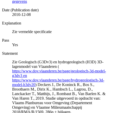
gegevens
Date (Publication date)
2010-12-08
Explanation
Zie vermelde specificatie
Pass
Yes
Statement
Zie Geologisch (G3Dv3) en hydrogeologisch (H3D) 3D-
lagenmodel van Vlaanderen (
https://www.dov.vlaanderen.be/page/geologisch-3d-model-
g3dv3 en
https://www.dov.vlaanderen.be/page/hydrogeologisch-3d-
model-h3dv20
) Deckers J., De Koninck R., Bos S.,
Broothaers M., Dirix K., Hambsch L., Lagrou, D.,
Lanckacker T., Matthijs, J., Rombaut B., Van Baelen K. &
Van Haren T., 2019. Studie uitgevoerd in opdracht van:
Vlaams Planbureau voor Omgeving (Departement
Omgeving) en Vlaamse Milieumaatschappij
2018/RMA/R/1569, 286p + bijlagen.