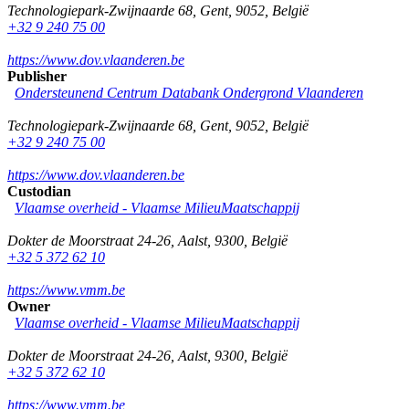
Technologiepark-Zwijnaarde 68
,
Gent
,
9052
,
België
+32 9 240 75 00
https://www.dov.vlaanderen.be
Publisher
Ondersteunend Centrum Databank Ondergrond Vlaanderen
Technologiepark-Zwijnaarde 68
,
Gent
,
9052
,
België
+32 9 240 75 00
https://www.dov.vlaanderen.be
Custodian
Vlaamse overheid - Vlaamse MilieuMaatschappij
Dokter de Moorstraat 24-26
,
Aalst
,
9300
,
België
+32 5 372 62 10
https://www.vmm.be
Owner
Vlaamse overheid - Vlaamse MilieuMaatschappij
Dokter de Moorstraat 24-26
,
Aalst
,
9300
,
België
+32 5 372 62 10
https://www.vmm.be