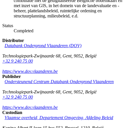
combinatie met de gedigitaliseerde Belgische bodemkaart en
met inzet van GIS, in het domein van de landevaluatie en -
beheer, plattelandsbeleid, ruimtelijke ordening en
structuurplanning, milieubeleid, e.d.
Status
Completed
Distributor
Databank Ondergrond Vlaanderen (DOV)
Technologiepark-Zwijnaarde 68
,
Gent
,
9052
,
België
+32 9 240 75 00
https://www.dov.vlaanderen.be
Publisher
Ondersteunend Centrum Databank Ondergrond Vlaanderen
Technologiepark-Zwijnaarde 68
,
Gent
,
9052
,
België
+32 9 240 75 00
https://www.dov.vlaanderen.be
Custodian
Vlaamse overheid, Departement Omgeving, Afdeling Beleid
Koning Albert II-laan 15 bus 552
,
Brussel
,
1210
,
België