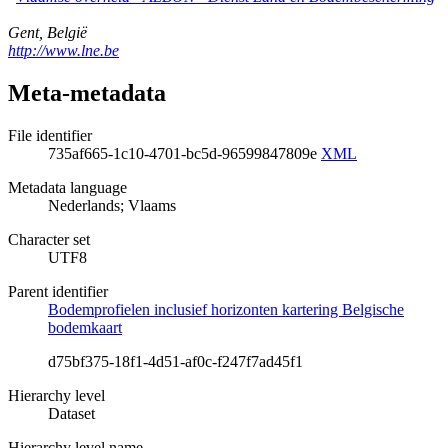
Gent
,
België
http://www.lne.be
Meta-metadata
File identifier
735af665-1c10-4701-bc5d-96599847809e
XML
Metadata language
Nederlands; Vlaams
Character set
UTF8
Parent identifier
Bodemprofielen inclusief horizonten kartering Belgische
bodemkaart
d75bf375-18f1-4d51-af0c-f247f7ad45f1
Hierarchy level
Dataset
Hierarchy level name