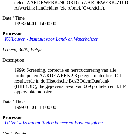
delen: AARDEWERK-NOORD en AARDEWERK-ZUID.
Afwerking handleiding (zie rubriek 'Overzicht').
Date / Time
1993-04-01T14:00:00
Processor
KULeuven - Instituut voor Land- en Waterbeheer
Leuven
,
3000
,
België
Description
1999: Screening, correctie en herstructurering van alle
profielputten AARDEWERK-93 gelegen onder bos. Dit
resulteerde in de Historische BosBOdemDatabank
(HIBBOD), die gegevens bevat van 669 profielen en 3.134
oppervlaktemonsters.
Date / Time
1999-01-01T13:00:00
Processor
UGent – Vakgroep Bodembeheer en Bodemhygiëne
Gent
,
België