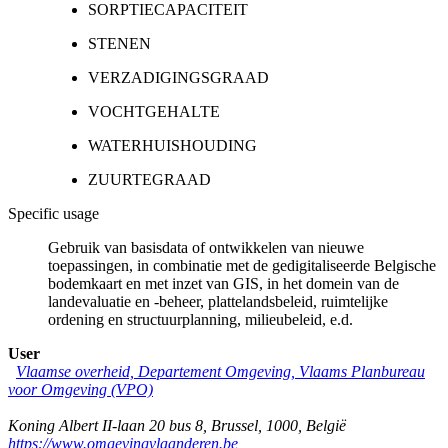
SORPTIECAPACITEIT
STENEN
VERZADIGINGSGRAAD
VOCHTGEHALTE
WATERHUISHOUDING
ZUURTEGRAAD
Specific usage
Gebruik van basisdata of ontwikkelen van nieuwe
toepassingen, in combinatie met de gedigitaliseerde Belgische
bodemkaart en met inzet van GIS, in het domein van de
landevaluatie en -beheer, plattelandsbeleid, ruimtelijke
ordening en structuurplanning, milieubeleid, e.d.
User
Vlaamse overheid, Departement Omgeving, Vlaams Planbureau
voor Omgeving (VPO)
Koning Albert II-laan 20 bus 8
,
Brussel
,
1000
,
België
https://www.omgevingvlaanderen.be