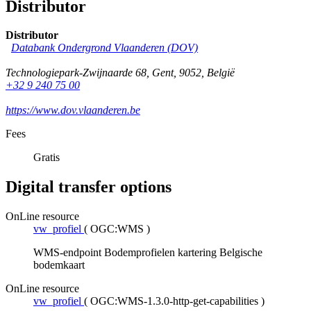
Distributor
Distributor
Databank Ondergrond Vlaanderen (DOV)
Technologiepark-Zwijnaarde 68
,
Gent
,
9052
,
België
+32 9 240 75 00
https://www.dov.vlaanderen.be
Fees
Gratis
Digital transfer options
OnLine resource
vw_profiel
(
OGC:WMS
)
WMS-endpoint Bodemprofielen kartering Belgische
bodemkaart
OnLine resource
vw_profiel
(
OGC:WMS-1.3.0-http-get-capabilities
)