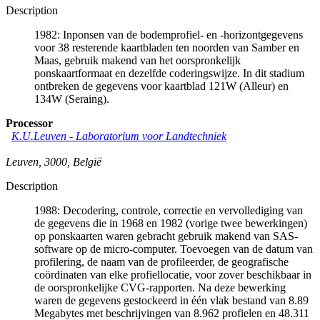
Description
1982: Inponsen van de bodemprofiel- en -horizontgegevens
voor 38 resterende kaartbladen ten noorden van Samber en
Maas, gebruik makend van het oorspronkelijk
ponskaartformaat en dezelfde coderingswijze. In dit stadium
ontbreken de gegevens voor kaartblad 121W (Alleur) en
134W (Seraing).
Processor
K.U.Leuven - Laboratorium voor Landtechniek
Leuven
,
3000
,
België
Description
1988: Decodering, controle, correctie en vervollediging van
de gegevens die in 1968 en 1982 (vorige twee bewerkingen)
op ponskaarten waren gebracht gebruik makend van SAS-
software op de micro-computer. Toevoegen van de datum van
profilering, de naam van de profileerder, de geografische
coördinaten van elke profiellocatie, voor zover beschikbaar in
de oorspronkelijke CVG-rapporten. Na deze bewerking
waren de gegevens gestockeerd in één vlak bestand van 8.89
Megabytes met beschrijvingen van 8.962 profielen en 48.311