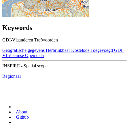
Keywords
GDI-Vlaanderen Trefwoorden
Geografische gegevens
Herbruikbaar
Kosteloos
Toegevoegd GDI-
Vl
Vlaamse Open data
INSPIRE - Spatial scope
Regionaal
About
Github