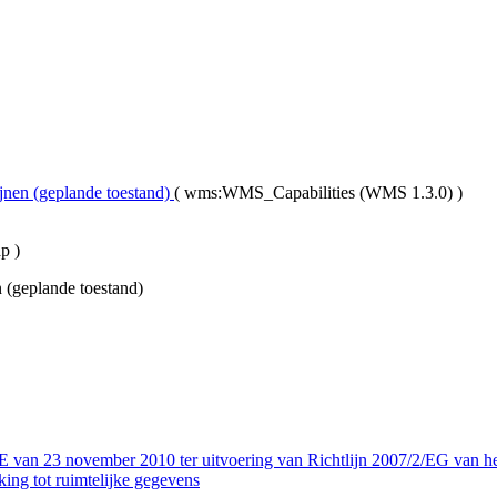
jnen (geplande toestand)
(
wms:WMS_Capabilities (WMS 1.3.0)
)
ap
)
 (geplande toestand)
ovember 2010 ter uitvoering van Richtlijn 2007/2/EG van het Euro
ing tot ruimtelijke gegevens