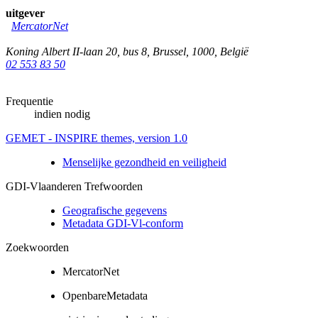
uitgever
MercatorNet
Koning Albert II-laan 20, bus 8
,
Brussel
,
1000
,
België
02 553 83 50
Frequentie
indien nodig
GEMET - INSPIRE themes, version 1.0
Menselijke gezondheid en veiligheid
GDI-Vlaanderen Trefwoorden
Geografische gegevens
Metadata GDI-Vl-conform
Zoekwoorden
MercatorNet
OpenbareMetadata