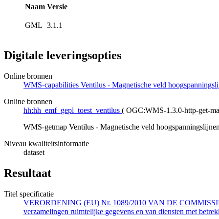
Naam
Versie
GML
3.1.1
Digitale leveringsopties
Online bronnen
WMS-capabilities Ventilus - Magnetische veld hoogspanningsli
Online bronnen
hh:hh_emf_gepl_toest_ventilus
(
OGC:WMS-1.3.0-http-get-m
WMS-getmap Ventilus - Magnetische veld hoogspanningslijnen
Niveau kwaliteitsinformatie
dataset
Resultaat
Titel specificatie
VERORDENING (EU) Nr. 1089/2010 VAN DE COMMISSIE van 23 n
verzamelingen ruimtelijke gegevens en van diensten met betrekk