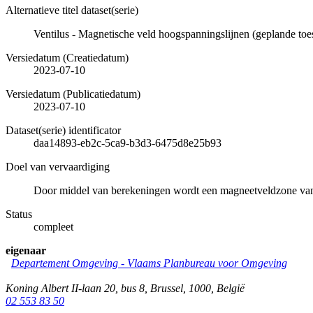
Alternatieve titel dataset(serie)
Ventilus - Magnetische veld hoogspanningslijnen (geplande toe
Versiedatum (Creatiedatum)
2023-07-10
Versiedatum (Publicatiedatum)
2023-07-10
Dataset(serie) identificator
daa14893-eb2c-5ca9-b3d3-6475d8e25b93
Doel van vervaardiging
Door middel van berekeningen wordt een magneetveldzone van 
Status
compleet
eigenaar
Departement Omgeving - Vlaams Planbureau voor Omgeving
Koning Albert II-laan 20, bus 8
,
Brussel
,
1000
,
België
02 553 83 50