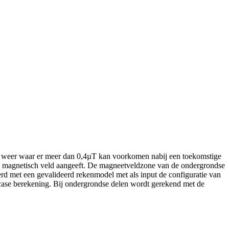
ft weer waar er meer dan 0,4µT kan voorkomen nabij een toekomstige
et magnetisch veld aangeeft. De magneetveldzone van de ondergrondse
d met een gevalideerd rekenmodel met als input de configuratie van
t case berekening. Bij ondergrondse delen wordt gerekend met de