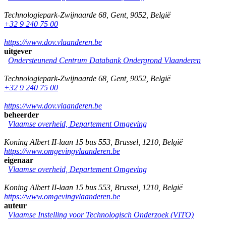
Technologiepark-Zwijnaarde 68
,
Gent
,
9052
,
België
+32 9 240 75 00
https://www.dov.vlaanderen.be
uitgever
Ondersteunend Centrum Databank Ondergrond Vlaanderen
Technologiepark-Zwijnaarde 68
,
Gent
,
9052
,
België
+32 9 240 75 00
https://www.dov.vlaanderen.be
beheerder
Vlaamse overheid, Departement Omgeving
Koning Albert II-laan 15 bus 553
,
Brussel
,
1210
,
België
https://www.omgevingvlaanderen.be
eigenaar
Vlaamse overheid, Departement Omgeving
Koning Albert II-laan 15 bus 553
,
Brussel
,
1210
,
België
https://www.omgevingvlaanderen.be
auteur
Vlaamse Instelling voor Technologisch Onderzoek (VITO)