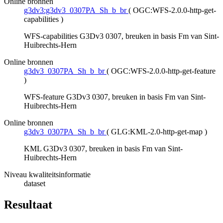
Online bronnen
g3dv3:g3dv3_0307PA_Sh_b_br
(
OGC:WFS-2.0.0-http-get-
capabilities
)
WFS-capabilities G3Dv3 0307, breuken in basis Fm van Sint-
Huibrechts-Hern
Online bronnen
g3dv3_0307PA_Sh_b_br
(
OGC:WFS-2.0.0-http-get-feature
)
WFS-feature G3Dv3 0307, breuken in basis Fm van Sint-
Huibrechts-Hern
Online bronnen
g3dv3_0307PA_Sh_b_br
(
GLG:KML-2.0-http-get-map
)
KML G3Dv3 0307, breuken in basis Fm van Sint-
Huibrechts-Hern
Niveau kwaliteitsinformatie
dataset
Resultaat