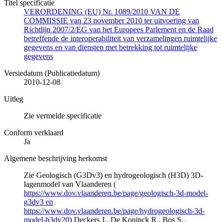
Titel specificatie
VERORDENING (EU) Nr. 1089/2010 VAN DE
COMMISSIE van 23 november 2010 ter uitvoering van
Richtlijn 2007/2/EG van het Europees Parlement en de Raad
betreffende de interoperabiliteit van verzamelingen ruimtelijke
gegevens en van diensten met betrekking tot ruimtelijke
gegevens
Versiedatum (Publicatiedatum)
2010-12-08
Uitleg
Zie vermelde specificatie
Conform verklaard
Ja
Algemene beschrijving herkomst
Zie Geologisch (G3Dv3) en hydrogeologisch (H3D) 3D-
lagenmodel van Vlaanderen (
https://www.dov.vlaanderen.be/page/geologisch-3d-model-
g3dv3 en
https://www.dov.vlaanderen.be/page/hydrogeologisch-3d-
model-h3dv20
) Deckers J., De Koninck R., Bos S.,