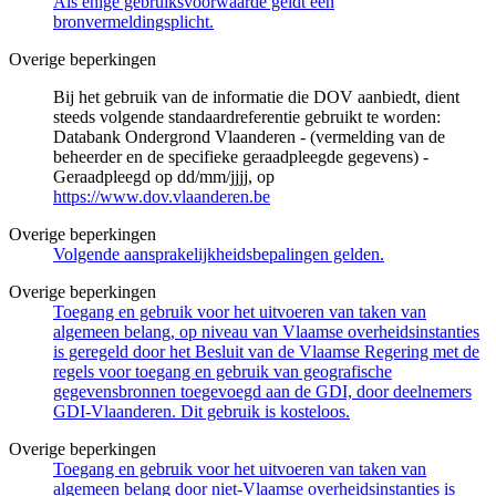
Als enige gebruiksvoorwaarde geldt een
bronvermeldingsplicht.
Overige beperkingen
Bij het gebruik van de informatie die DOV aanbiedt, dient
steeds volgende standaardreferentie gebruikt te worden:
Databank Ondergrond Vlaanderen - (vermelding van de
beheerder en de specifieke geraadpleegde gegevens) -
Geraadpleegd op dd/mm/jjjj, op
https://www.dov.vlaanderen.be
Overige beperkingen
Volgende aansprakelijkheidsbepalingen gelden.
Overige beperkingen
Toegang en gebruik voor het uitvoeren van taken van
algemeen belang, op niveau van Vlaamse overheidsinstanties
is geregeld door het Besluit van de Vlaamse Regering met de
regels voor toegang en gebruik van geografische
gegevensbronnen toegevoegd aan de GDI, door deelnemers
GDI-Vlaanderen. Dit gebruik is kosteloos.
Overige beperkingen
Toegang en gebruik voor het uitvoeren van taken van
algemeen belang door niet-Vlaamse overheidsinstanties is