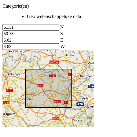
Categorie(en)
Geo wetenschappelijke data
N
S
E
W