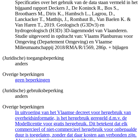
Specificaties over het gebruik van de data staan vermeld in het
bijgaand rapport Deckers J., De Koninck R., Bos S.,
Broothaers M., Dirix K., Hambsch L., Lagrou, D.,
Lanckacker T., Matthijs, J., Rombaut B., Van Baelen K. &
Van Haren T., 2019. Geologisch (G3Dv3) en
hydrogeologisch (H3D) 3D-lagenmodel van Vlaanderen.
Studie uitgevoerd in opdracht van: Vlaams Planbureau voor
Omgeving (Departement Omgeving) en Vlaamse
Milieumaatschappij 2018/RMA/R/1569, 286p. + bijlagen
(Juridische) toegangsbeperking
anders
Overige beperkingen
geen beperkingen
(Juridische) gebruiksbeperking
anders
Overige beperkingen
In uitvoering van het Vlaamse decreet voor hergebruik van
overheidsinformatie, is het hergebruik geregeld d.m.v. de
Modellicentie voor gratis hergebruik. Dit betekent dat elk
commercieel of niet-commercieel hergebruik voor onbepaalde
duur is toegelaten, zonder dat daar kosten aan verbonden zijn.