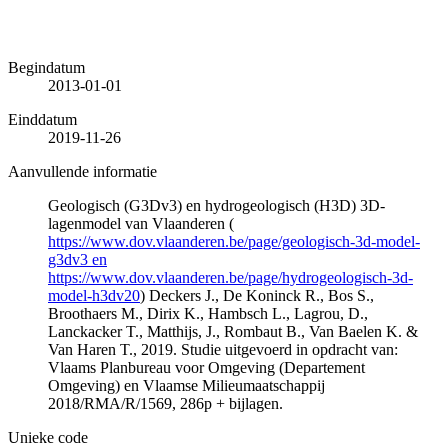
Begindatum
2013-01-01
Einddatum
2019-11-26
Aanvullende informatie
Geologisch (G3Dv3) en hydrogeologisch (H3D) 3D-
lagenmodel van Vlaanderen (
https://www.dov.vlaanderen.be/page/geologisch-3d-model-
g3dv3 en
https://www.dov.vlaanderen.be/page/hydrogeologisch-3d-
model-h3dv20
) Deckers J., De Koninck R., Bos S.,
Broothaers M., Dirix K., Hambsch L., Lagrou, D.,
Lanckacker T., Matthijs, J., Rombaut B., Van Baelen K. &
Van Haren T., 2019. Studie uitgevoerd in opdracht van:
Vlaams Planbureau voor Omgeving (Departement
Omgeving) en Vlaamse Milieumaatschappij
2018/RMA/R/1569, 286p + bijlagen.
Unieke code