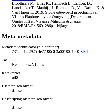
Broothaers M., Dirix K., Hambsch L., Lagrou, D.,
Lanckacker T., Matthijs, J., Rombaut B., Van Baelen K. &
Van Haren T., 2019. Studie uitgevoerd in opdracht van:
Vlaams Planbureau voor Omgeving (Departement
Omgeving) en Vlaamse Milieumaatschappij
2018/RMA/R/1569, 286p + bijlagen.
Meta-metadata
Metadata identificator (fileIdentifier)
731ad412-2925-4e77-90c6-3a00180a1ce0
XML
Taal
Nederlands; Vlaams
Karakterset
utf8
Hiërarchisch niveau
dataset
Beschrijving hiërarchisch niveau
dataset