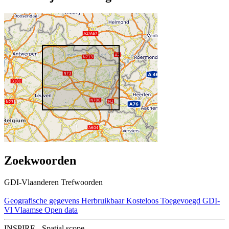
Zoekwoorden
GDI-Vlaanderen Trefwoorden
Geografische gegevens
Herbruikbaar
Kosteloos
Toegevoegd GDI-
Vl
Vlaamse Open data
INSPIRE - Spatial scope