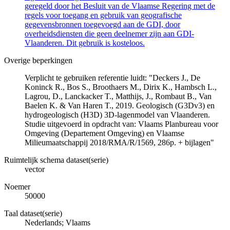
geregeld door het Besluit van de Vlaamse Regering met de
regels voor toegang en gebruik van geografische
gegevensbronnen toegevoegd aan de GDI, door
overheidsdiensten die geen deelnemer zijn aan GDI-
Vlaanderen. Dit gebruik is kosteloos.
Overige beperkingen
Verplicht te gebruiken referentie luidt: "Deckers J., De
Koninck R., Bos S., Broothaers M., Dirix K., Hambsch L.,
Lagrou, D., Lanckacker T., Matthijs, J., Rombaut B., Van
Baelen K. & Van Haren T., 2019. Geologisch (G3Dv3) en
hydrogeologisch (H3D) 3D-lagenmodel van Vlaanderen.
Studie uitgevoerd in opdracht van: Vlaams Planbureau voor
Omgeving (Departement Omgeving) en Vlaamse
Milieumaatschappij 2018/RMA/R/1569, 286p. + bijlagen"
Ruimtelijk schema dataset(serie)
vector
Noemer
50000
Taal dataset(serie)
Nederlands; Vlaams