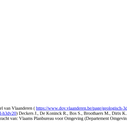
l van Vlaanderen (
https://www.dov.vlaanderen.be/page/geologisch-
el-h3dv20
) Deckers J., De Koninck R., Bos S., Broothaers M., Dirix K.
opdracht van: Vlaams Planbureau voor Omgeving (Departement Omgev