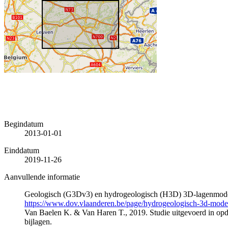
Begindatum
2013-01-01
Einddatum
2019-11-26
Aanvullende informatie
Geologisch (G3Dv3) en hydrogeologisch (H3D) 3D-lagenmode
https://www.dov.vlaanderen.be/page/hydrogeologisch-3d-mod
Van Baelen K. & Van Haren T., 2019. Studie uitgevoerd in 
bijlagen.