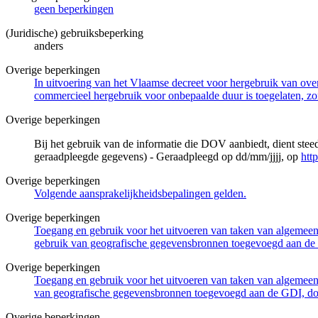
geen beperkingen
(Juridische) gebruiksbeperking
anders
Overige beperkingen
In uitvoering van het Vlaamse decreet voor hergebruik van overh
commercieel hergebruik voor onbepaalde duur is toegelaten, zo
Overige beperkingen
Bij het gebruik van de informatie die DOV aanbiedt, dient ste
geraadpleegde gegevens) - Geraadpleegd op dd/mm/jjjj, op
htt
Overige beperkingen
Volgende aansprakelijkheidsbepalingen gelden.
Overige beperkingen
Toegang en gebruik voor het uitvoeren van taken van algemeen 
gebruik van geografische gegevensbronnen toegevoegd aan de 
Overige beperkingen
Toegang en gebruik voor het uitvoeren van taken van algemeen 
van geografische gegevensbronnen toegevoegd aan de GDI, door
Overige beperkingen