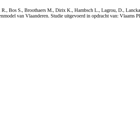
nck R., Bos S., Broothaers M., Dirix K., Hambsch L., Lagrou, D., Lanck
nmodel van Vlaanderen. Studie uitgevoerd in opdracht van: Vlaams