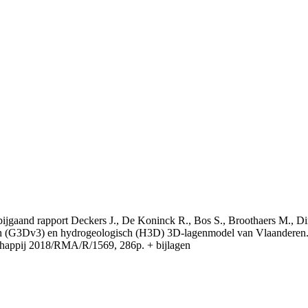
t bijgaand rapport Deckers J., De Koninck R., Bos S., Broothaers M., Di
 (G3Dv3) en hydrogeologisch (H3D) 3D-lagenmodel van Vlaanderen. S
appij 2018/RMA/R/1569, 286p. + bijlagen