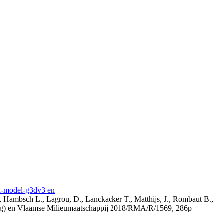
3d-model-g3dv3 en
, Hambsch L., Lagrou, D., Lanckacker T., Matthijs, J., Rombaut B.,
ing) en Vlaamse Milieumaatschappij 2018/RMA/R/1569, 286p +