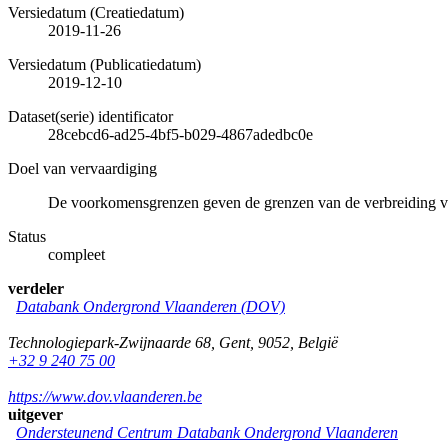
Versiedatum (Creatiedatum)
2019-11-26
Versiedatum (Publicatiedatum)
2019-12-10
Dataset(serie) identificator
28cebcd6-ad25-4bf5-b029-4867adedbc0e
Doel van vervaardiging
De voorkomensgrenzen geven de grenzen van de verbreiding v
Status
compleet
verdeler
Databank Ondergrond Vlaanderen (DOV)
Technologiepark-Zwijnaarde 68
,
Gent
,
9052
,
België
+32 9 240 75 00
https://www.dov.vlaanderen.be
uitgever
Ondersteunend Centrum Databank Ondergrond Vlaanderen