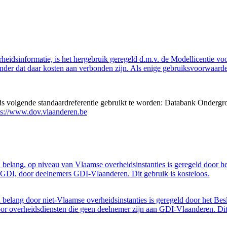
eidsinformatie, is het hergebruik geregeld d.m.v. de Modellicentie voor
nder dat daar kosten aan verbonden zijn. Als enige gebruiksvoorwaarde
eds volgende standaardreferentie gebruikt te worden: Databank Ondergr
ps://www.dov.vlaanderen.be
belang, op niveau van Vlaamse overheidsinstanties is geregeld door h
GDI, door deelnemers GDI-Vlaanderen. Dit gebruik is kosteloos.
belang door niet-Vlaamse overheidsinstanties is geregeld door het Bes
 overheidsdiensten die geen deelnemer zijn aan GDI-Vlaanderen. Dit 