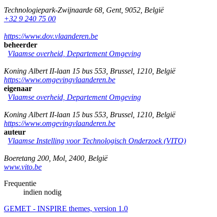
Technologiepark-Zwijnaarde 68
,
Gent
,
9052
,
België
+32 9 240 75 00
https://www.dov.vlaanderen.be
beheerder
Vlaamse overheid, Departement Omgeving
Koning Albert II-laan 15 bus 553
,
Brussel
,
1210
,
België
https://www.omgevingvlaanderen.be
eigenaar
Vlaamse overheid, Departement Omgeving
Koning Albert II-laan 15 bus 553
,
Brussel
,
1210
,
België
https://www.omgevingvlaanderen.be
auteur
Vlaamse Instelling voor Technologisch Onderzoek (VITO)
Boeretang 200
,
Mol
,
2400
,
België
www.vito.be
Frequentie
indien nodig
GEMET - INSPIRE themes, version 1.0