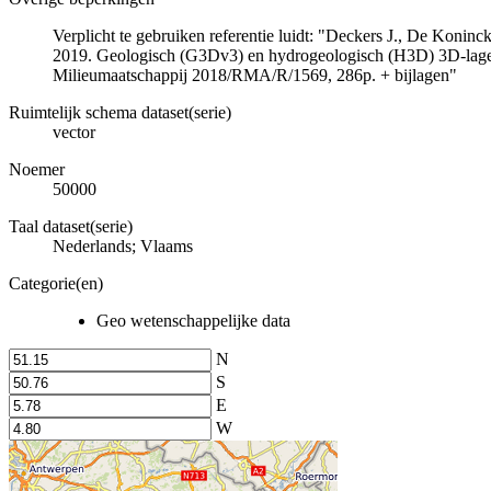
Verplicht te gebruiken referentie luidt: "Deckers J., De Koni
2019. Geologisch (G3Dv3) en hydrogeologisch (H3D) 3D-lage
Milieumaatschappij 2018/RMA/R/1569, 286p. + bijlagen"
Ruimtelijk schema dataset(serie)
vector
Noemer
50000
Taal dataset(serie)
Nederlands; Vlaams
Categorie(en)
Geo wetenschappelijke data
N
S
E
W