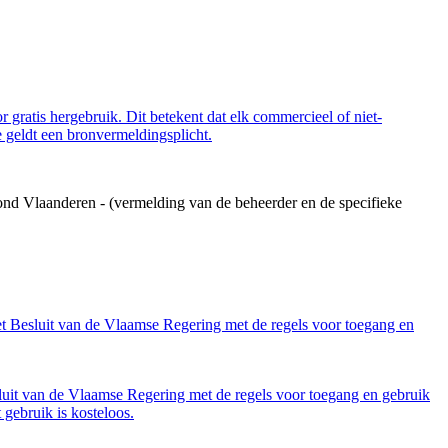
 gratis hergebruik. Dit betekent dat elk commercieel of niet-
 geldt een bronvermeldingsplicht.
ond Vlaanderen - (vermelding van de beheerder en de specifieke
et Besluit van de Vlaamse Regering met de regels voor toegang en
luit van de Vlaamse Regering met de regels voor toegang en gebruik
gebruik is kosteloos.