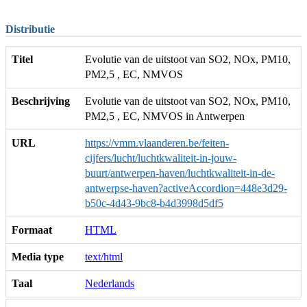
Distributie
Titel
Evolutie van de uitstoot van SO2, NOx, PM10,
PM2,5 , EC, NMVOS
Beschrijving
Evolutie van de uitstoot van SO2, NOx, PM10,
PM2,5 , EC, NMVOS in Antwerpen
URL
https://vmm.vlaanderen.be/feiten-
cijfers/lucht/luchtkwaliteit-in-jouw-
buurt/antwerpen-haven/luchtkwaliteit-in-de-
antwerpse-haven?activeAccordion=448e3d29-
b50c-4d43-9bc8-b4d3998d5df5
Formaat
HTML
Media type
text/html
Taal
Nederlands