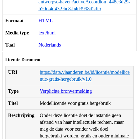
antwerpse-haven?activeAccordion=448e3d29-
b50c-4d43-9bc8-b4d3998d5df5
Formaat
HTML
Media type
text/html
Taal
Nederlands
Licentie Document
URI
https://data.vlaanderen.be/id/licentie/modellice
ntie-gratis-hergebruik/v1.0
Type
Verplichte bronvermelding
Titel
Modellicentie voor gratis hergebruik
Beschrijving
Onder deze licentie doet de instantie geen
afstand van haar intellectuele rechten, maar
mag de data voor eender welk doel
hergebruikt worden, gratis en onder minimale