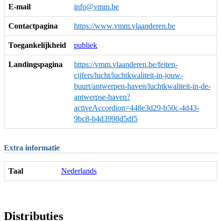
E-mail
info@vmm.be
Contactpagina
https://www.vmm.vlaanderen.be
Toegankelijkheid
publiek
Landingspagina
https://vmm.vlaanderen.be/feiten-
cijfers/lucht/luchtkwaliteit-in-jouw-
buurt/antwerpen-haven/luchtkwaliteit-in-de-
antwerpse-haven?
activeAccordion=448e3d29-b50c-4d43-
9bc8-b4d3998d5df5
Extra informatie
Taal
Nederlands
Distributies