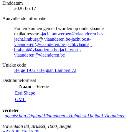
Einddatum
2026-06-17
Aanvullende informatie
Fouten kunnen gemeld worden op onderstaande
mailadressen:
-jacht.antwerpen@vlaanderen.be-
jacht.limburg
@
vlaanderen.be-jacht.oost-
vlaanderen@vlaanderen.be-jacht.vlaams
-
brabant@vlaanderen.be-jacht.west
-
vlaanderen@vlaanderen.be
Unieke code
Belge 1972 / Belgian Lambert 72
Distributieformaat
Naam
Versie
Esri Shape
GML
verdeler
agentschap Digitaal Vlaanderen -
Helpdesk Digitaal Vlaanderen
Havenlaan 88
,
Brussel
,
1000
,
België
+32 (0)9 276 15 00