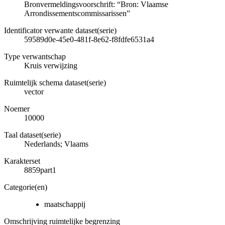
Bronvermeldingsvoorschrift: “Bron: Vlaamse
Arrondissementscommissarissen”
Identificator verwante dataset(serie)
59589d0e-45e0-481f-8e62-f8fdfe6531a4
Type verwantschap
Kruis verwijzing
Ruimtelijk schema dataset(serie)
vector
Noemer
10000
Taal dataset(serie)
Nederlands; Vlaams
Karakterset
8859part1
Categorie(en)
maatschappij
Omschrijving ruimtelijke begrenzing