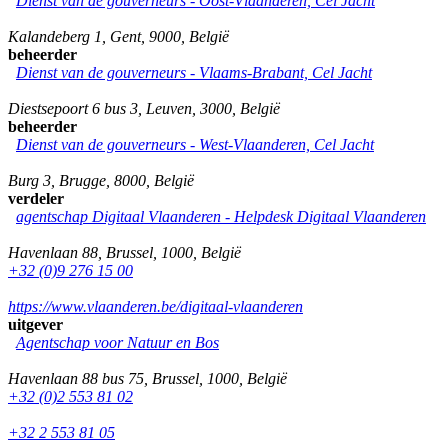
Dienst van de gouverneurs - Oost-Vlaanderen, Cel Jacht
Kalandeberg 1
,
Gent
,
9000
,
België
beheerder
Dienst van de gouverneurs - Vlaams-Brabant, Cel Jacht
Diestsepoort 6 bus 3
,
Leuven
,
3000
,
België
beheerder
Dienst van de gouverneurs - West-Vlaanderen, Cel Jacht
Burg 3
,
Brugge
,
8000
,
België
verdeler
agentschap Digitaal Vlaanderen -
Helpdesk Digitaal Vlaanderen
Havenlaan 88
,
Brussel
,
1000
,
België
+32 (0)9 276 15 00
https://www.vlaanderen.be/digitaal-vlaanderen
uitgever
Agentschap voor Natuur en Bos
Havenlaan 88 bus 75
,
Brussel
,
1000
,
België
+32 (0)2 553 81 02
+32 2 553 81 05