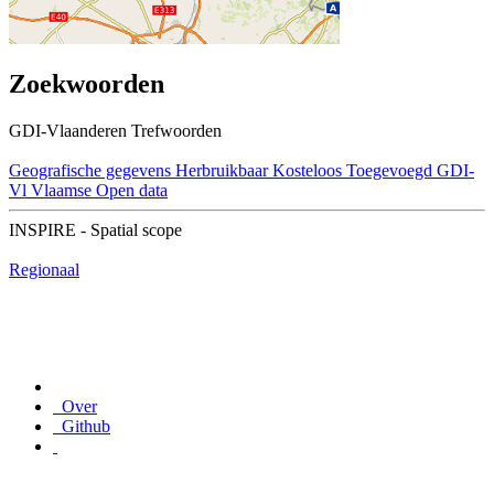
Zoekwoorden
GDI-Vlaanderen Trefwoorden
Geografische gegevens
Herbruikbaar
Kosteloos
Toegevoegd GDI-
Vl
Vlaamse Open data
INSPIRE - Spatial scope
Regionaal
Over
Github