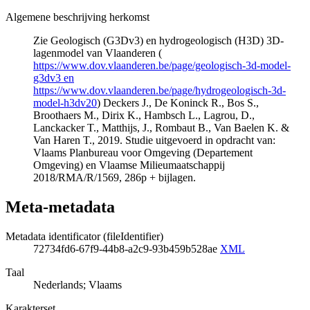
Algemene beschrijving herkomst
Zie Geologisch (G3Dv3) en hydrogeologisch (H3D) 3D-
lagenmodel van Vlaanderen (
https://www.dov.vlaanderen.be/page/geologisch-3d-model-
g3dv3 en
https://www.dov.vlaanderen.be/page/hydrogeologisch-3d-
model-h3dv20
) Deckers J., De Koninck R., Bos S.,
Broothaers M., Dirix K., Hambsch L., Lagrou, D.,
Lanckacker T., Matthijs, J., Rombaut B., Van Baelen K. &
Van Haren T., 2019. Studie uitgevoerd in opdracht van:
Vlaams Planbureau voor Omgeving (Departement
Omgeving) en Vlaamse Milieumaatschappij
2018/RMA/R/1569, 286p + bijlagen.
Meta-metadata
Metadata identificator (fileIdentifier)
72734fd6-67f9-44b8-a2c9-93b459b528ae
XML
Taal
Nederlands; Vlaams
Karakterset