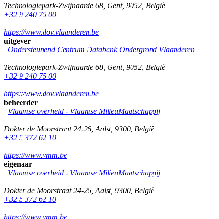
Technologiepark-Zwijnaarde 68
,
Gent
,
9052
,
België
+32 9 240 75 00
https://www.dov.vlaanderen.be
uitgever
Ondersteunend Centrum Databank Ondergrond Vlaanderen
Technologiepark-Zwijnaarde 68
,
Gent
,
9052
,
België
+32 9 240 75 00
https://www.dov.vlaanderen.be
beheerder
Vlaamse overheid - Vlaamse MilieuMaatschappij
Dokter de Moorstraat 24-26
,
Aalst
,
9300
,
België
+32 5 372 62 10
https://www.vmm.be
eigenaar
Vlaamse overheid - Vlaamse MilieuMaatschappij
Dokter de Moorstraat 24-26
,
Aalst
,
9300
,
België
+32 5 372 62 10
https://www.vmm.be