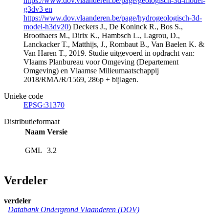
https://www.dov.vlaanderen.be/page/geologisch-3d-model-
g3dv3 en
https://www.dov.vlaanderen.be/page/hydrogeologisch-3d-
model-h3dv20
) Deckers J., De Koninck R., Bos S.,
Broothaers M., Dirix K., Hambsch L., Lagrou, D.,
Lanckacker T., Matthijs, J., Rombaut B., Van Baelen K. &
Van Haren T., 2019. Studie uitgevoerd in opdracht van:
Vlaams Planbureau voor Omgeving (Departement
Omgeving) en Vlaamse Milieumaatschappij
2018/RMA/R/1569, 286p + bijlagen.
Unieke code
EPSG:31370
Distributieformaat
Naam
Versie
GML
3.2
Verdeler
verdeler
Databank Ondergrond Vlaanderen (DOV)