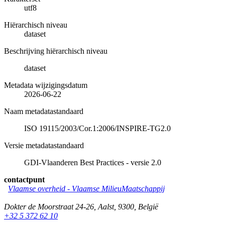
utf8
Hiërarchisch niveau
dataset
Beschrijving hiërarchisch niveau
dataset
Metadata wijzigingsdatum
2026-06-22
Naam metadatastandaard
ISO 19115/2003/Cor.1:2006/INSPIRE-TG2.0
Versie metadatastandaard
GDI-Vlaanderen Best Practices - versie 2.0
contactpunt
Vlaamse overheid - Vlaamse MilieuMaatschappij
Dokter de Moorstraat 24-26
,
Aalst
,
9300
,
België
+32 5 372 62 10