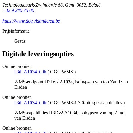
Technologiepark-Zwijnaarde 68
,
Gent
,
9052
,
België
+32 9 240 75 00
https://www.dov.vlaanderen.be
Prijsinformatie
Gratis
Digitale leveringsopties
Online bronnen
h3d_A1034_t_ih
(
OGC:WMS
)
WMS-endpoint H3Dv2 A1034, isohypsen van top Zand van
Eisden
Online bronnen
h3d_A1034_t_ih
(
OGC:WMS-1.3.0-http-get-capabilities
)
WMS-capabilities H3Dv2 A1034, isohypsen van top Zand
van Eisden
Online bronnen