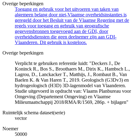
Overige beperkingen
Toegang en gebruik voor het uitvoeren van taken van
algemeen belang door niet-Vlaamse overheidsinstanties is
geregeld door het Besluit van de Vlaamse Regering met de
regels voor toegang en gebruik van geografische
gegevensbronnen toegevoegd aan de GDI, door
overheidsdiensten die geen deelnemer zijn aan GDI-
Vlaanderen. Dit gebruik is kosteloos.
Overige beperkingen
Verplicht te gebruiken referentie luidt: "Deckers J., De
Koninck R., Bos S., Broothaers M., Dirix K., Hambsch L.,
Lagrou, D., Lanckacker T., Matthijs, J., Rombaut B., Van
Baelen K. & Van Haren T., 2019. Geologisch (G3Dv3) en
hydrogeologisch (H3D) 3D-lagenmodel van Vlaanderen.
Studie uitgevoerd in opdracht van: Vlaams Planbureau voor
Omgeving (Departement Omgeving) en Vlaamse
Milieumaatschappij 2018/RMA/R/1569, 286p. + bijlagen"
Ruimtelijk schema dataset(serie)
vector
Noemer
50000