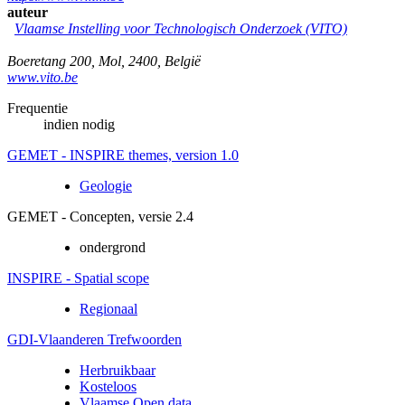
auteur
Vlaamse Instelling voor Technologisch Onderzoek (VITO)
Boeretang 200
,
Mol
,
2400
,
België
www.vito.be
Frequentie
indien nodig
GEMET - INSPIRE themes, version 1.0
Geologie
GEMET - Concepten, versie 2.4
ondergrond
INSPIRE - Spatial scope
Regionaal
GDI-Vlaanderen Trefwoorden
Herbruikbaar
Kosteloos
Vlaamse Open data