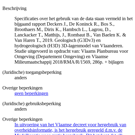
Beschrijving
Specificaties over het gebruik van de data staan vermeld in het
bijgaand rapport Deckers J., De Koninck R., Bos S.,
Broothaers M., Dirix K., Hambsch L., Lagrou, D.,
Lanckacker T., Matthijs, J., Rombaut B., Van Baelen K. &
Van Haren T., 2019. Geologisch (G3Dv3) en
hydrogeologisch (H3D) 3D-lagenmodel van Vlaanderen.
Studie uitgevoerd in opdracht van: Vlaams Planbureau voor
Omgeving (Departement Omgeving) en Vlaamse
Milieumaatschappij 2018/RMA/R/1569, 286p. + bijlagen
(Juridische) toegangsbeperking
anders
Overige beperkingen
geen beperkingen
(Juridische) gebruiksbeperking
anders
Overige beperkingen
In uitvoering van het Vlaamse decreet voor hergebruik van
overheidsinformatie, is het hergebruik geregeld d.m.v. de