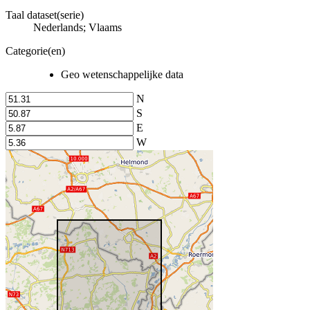
Taal dataset(serie)
Nederlands; Vlaams
Categorie(en)
Geo wetenschappelijke data
N
S
E
W