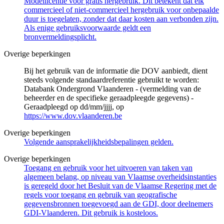
Modellicentie voor gratis hergebruik. Dit betekent dat elk
commercieel of niet-commercieel hergebruik voor onbepaalde
duur is toegelaten, zonder dat daar kosten aan verbonden zijn.
Als enige gebruiksvoorwaarde geldt een
bronvermeldingsplicht.
Overige beperkingen
Bij het gebruik van de informatie die DOV aanbiedt, dient
steeds volgende standaardreferentie gebruikt te worden:
Databank Ondergrond Vlaanderen - (vermelding van de
beheerder en de specifieke geraadpleegde gegevens) -
Geraadpleegd op dd/mm/jjjj, op
https://www.dov.vlaanderen.be
Overige beperkingen
Volgende aansprakelijkheidsbepalingen gelden.
Overige beperkingen
Toegang en gebruik voor het uitvoeren van taken van
algemeen belang, op niveau van Vlaamse overheidsinstanties
is geregeld door het Besluit van de Vlaamse Regering met de
regels voor toegang en gebruik van geografische
gegevensbronnen toegevoegd aan de GDI, door deelnemers
GDI-Vlaanderen. Dit gebruik is kosteloos.