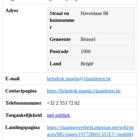
Adres
Straat en
Havenlaan 88
huisnumme
r
Gemeente
Brussel
Postcode
1000
Land
België
E-mail
helpdesk.magda@vlaanderen.be
Contactpagina
https://helpdesk.magda.vlaanderen.be
Telefoonnummer
+32 2 553 72 02
Toegankelijkheid
niet publiek
Landingspagina
https://vlaamseoverheid.atlassian.net/wiki/sp
aces/MG/pages/1977286913/GET+mobility