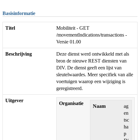
Basisinformatie
Titel
Mobiliteit - GET
/movementIndications/transactions -
Versie 01.00
Beschrijving
Deze dienst werd ontwikkeld met als
bron de nieuwe REST diensten van
DIV. De dienst geeft een lijst van
sleutelwaardes. Meer specifiek van alle
voertuigen waarop een wijziging is
geregistreerd.
Uitgever
Organisatie
Naam
ag
en
tsc
ha
p