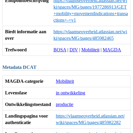
Endpointbeschrijving
https://vlaamseoverheid.atlassian.net/wi
ki/spaces/MG/pages/1977286913/GET
+mobility+movementIndications+transa
ctions+-+v1
Biedt informatie aan
https://vlaamseoverheid.atlassian.net/wi
over
ki/spaces/MG/pages/485982465
Trefwoord
BOSA
|
DIV
|
Mobiliteit
|
MAGDA
Metadata DCAT
MAGDA-categorie
Mobiliteit
Levensfase
in ontwikkeling
Ontwikkelingstoestand
productie
Landingspagina voor
https://vlaamseoverheid.atlassian.net/
authenticatie
wiki/spaces/MG/pages/485982282