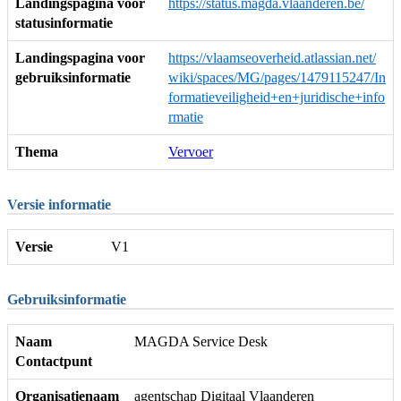
Landingspagina voor
https://status.magda.vlaanderen.be/
statusinformatie
Landingspagina voor
https://vlaamseoverheid.atlassian.net/
gebruiksinformatie
wiki/spaces/MG/pages/1479115247/In
formatieveiligheid+en+juridische+info
rmatie
Thema
Vervoer
Versie informatie
Versie
V1
Gebruiksinformatie
Naam
MAGDA Service Desk
Contactpunt
Organisatienaam
agentschap Digitaal Vlaanderen