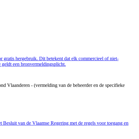
 gratis hergebruik. Dit betekent dat elk commercieel of niet-
 geldt een bronvermeldingsplicht.
ond Vlaanderen - (vermelding van de beheerder en de specifieke
et Besluit van de Vlaamse Regering met de regels voor toegang en