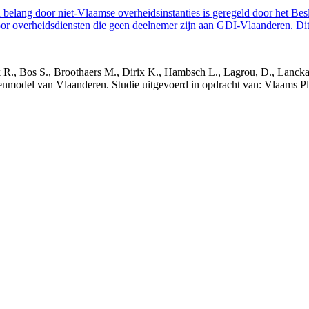
belang door niet-Vlaamse overheidsinstanties is geregeld door het Bes
 overheidsdiensten die geen deelnemer zijn aan GDI-Vlaanderen. Dit 
nck R., Bos S., Broothaers M., Dirix K., Hambsch L., Lagrou, D., Lanck
nmodel van Vlaanderen. Studie uitgevoerd in opdracht van: Vlaams