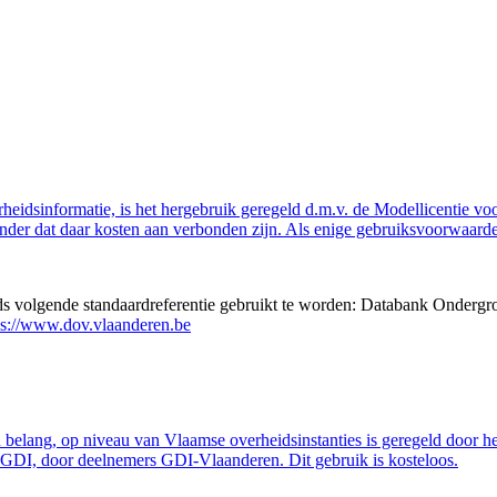
eidsinformatie, is het hergebruik geregeld d.m.v. de Modellicentie voor
nder dat daar kosten aan verbonden zijn. Als enige gebruiksvoorwaarde
eds volgende standaardreferentie gebruikt te worden: Databank Ondergr
ps://www.dov.vlaanderen.be
belang, op niveau van Vlaamse overheidsinstanties is geregeld door h
GDI, door deelnemers GDI-Vlaanderen. Dit gebruik is kosteloos.