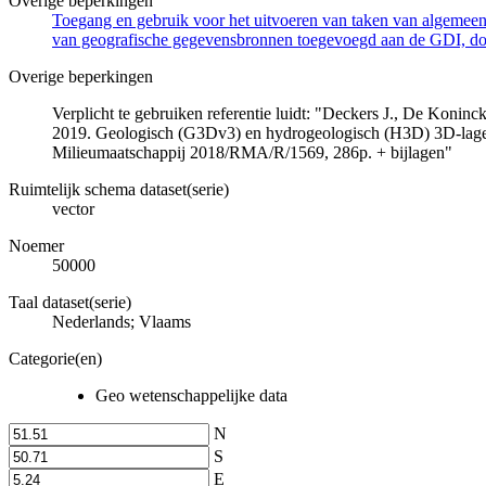
Overige beperkingen
Toegang en gebruik voor het uitvoeren van taken van algemeen 
van geografische gegevensbronnen toegevoegd aan de GDI, door
Overige beperkingen
Verplicht te gebruiken referentie luidt: "Deckers J., De Koni
2019. Geologisch (G3Dv3) en hydrogeologisch (H3D) 3D-lage
Milieumaatschappij 2018/RMA/R/1569, 286p. + bijlagen"
Ruimtelijk schema dataset(serie)
vector
Noemer
50000
Taal dataset(serie)
Nederlands; Vlaams
Categorie(en)
Geo wetenschappelijke data
N
S
E