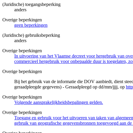
(Juridische) toegangsbeperking
anders
Overige beperkingen
geen beperkingen
(Juridische) gebruiksbeperking
anders
Overige beperkingen
In uitvoering van het Vlaamse decreet voor hergebruik van overh
commercieel hergebruik voor onbepaalde duur is toegelaten, zo
Overige beperkingen
Bij het gebruik van de informatie die DOV aanbiedt, dient ste
geraadpleegde gegevens) - Geraadpleegd op dd/mm/jjjj, op
htt
Overige beperkingen
Volgende aansprakelijkheidsbepalingen gelden.
Overige beperkingen
Toegang en gebruik voor het uitvoeren van taken van algemeen 
gebruik van geografische gegevensbronnen toegevoegd aan de 