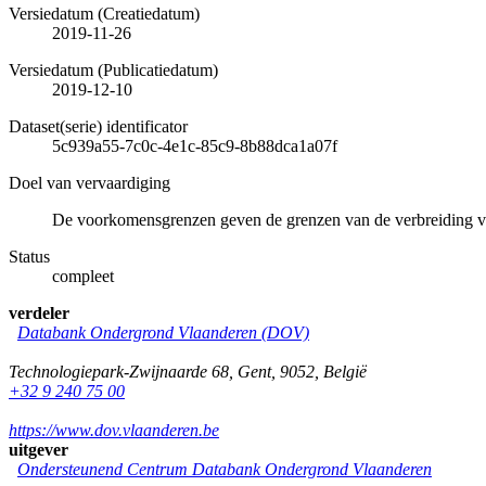
Versiedatum (Creatiedatum)
2019-11-26
Versiedatum (Publicatiedatum)
2019-12-10
Dataset(serie) identificator
5c939a55-7c0c-4e1c-85c9-8b88dca1a07f
Doel van vervaardiging
De voorkomensgrenzen geven de grenzen van de verbreiding 
Status
compleet
verdeler
Databank Ondergrond Vlaanderen (DOV)
Technologiepark-Zwijnaarde 68
,
Gent
,
9052
,
België
+32 9 240 75 00
https://www.dov.vlaanderen.be
uitgever
Ondersteunend Centrum Databank Ondergrond Vlaanderen