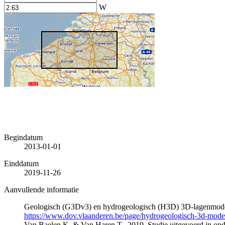
W
Begindatum
2013-01-01
Einddatum
2019-11-26
Aanvullende informatie
Geologisch (G3Dv3) en hydrogeologisch (H3D) 3D-lagenmode
https://www.dov.vlaanderen.be/page/hydrogeologisch-3d-mod
Van Baelen K. & Van Haren T., 2019. Studie uitgevoerd in 