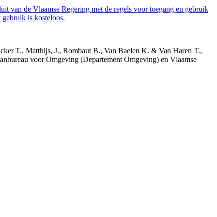
luit van de Vlaamse Regering met de regels voor toegang en gebruik
gebruik is kosteloos.
acker T., Matthijs, J., Rombaut B., Van Baelen K. & Van Haren T.,
 Planbureau voor Omgeving (Departement Omgeving) en Vlaamse