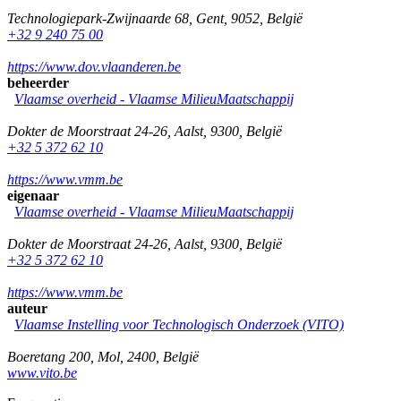
Technologiepark-Zwijnaarde 68
,
Gent
,
9052
,
België
+32 9 240 75 00
https://www.dov.vlaanderen.be
beheerder
Vlaamse overheid - Vlaamse MilieuMaatschappij
Dokter de Moorstraat 24-26
,
Aalst
,
9300
,
België
+32 5 372 62 10
https://www.vmm.be
eigenaar
Vlaamse overheid - Vlaamse MilieuMaatschappij
Dokter de Moorstraat 24-26
,
Aalst
,
9300
,
België
+32 5 372 62 10
https://www.vmm.be
auteur
Vlaamse Instelling voor Technologisch Onderzoek (VITO)
Boeretang 200
,
Mol
,
2400
,
België
www.vito.be