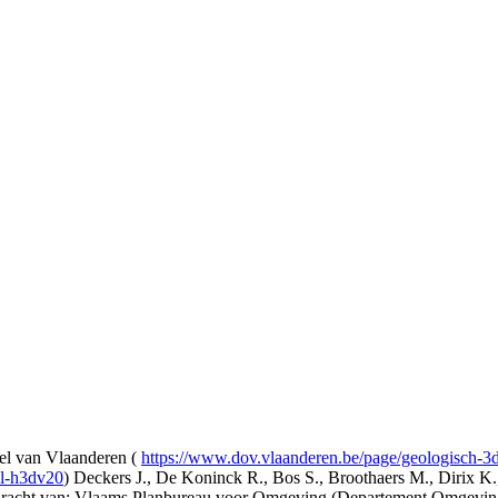
l van Vlaanderen (
https://www.dov.vlaanderen.be/page/geologisch-
el-h3dv20
) Deckers J., De Koninck R., Bos S., Broothaers M., Dirix K.
opdracht van: Vlaams Planbureau voor Omgeving (Departement Omgev