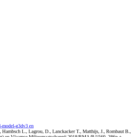
3d-model-g3dv3 en
, Hambsch L., Lagrou, D., Lanckacker T., Matthijs, J., Rombaut B.,
ing) en Vlaamse Milieumaatschappij 2018/RMA/R/1569, 286p +