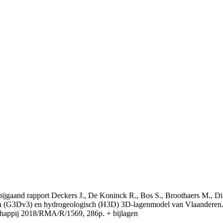
t bijgaand rapport Deckers J., De Koninck R., Bos S., Broothaers M., Di
 (G3Dv3) en hydrogeologisch (H3D) 3D-lagenmodel van Vlaanderen. S
appij 2018/RMA/R/1569, 286p. + bijlagen