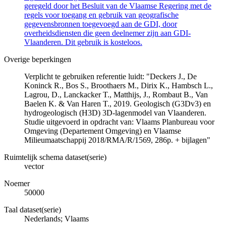
geregeld door het Besluit van de Vlaamse Regering met de
regels voor toegang en gebruik van geografische
gegevensbronnen toegevoegd aan de GDI, door
overheidsdiensten die geen deelnemer zijn aan GDI-
Vlaanderen. Dit gebruik is kosteloos.
Overige beperkingen
Verplicht te gebruiken referentie luidt: "Deckers J., De
Koninck R., Bos S., Broothaers M., Dirix K., Hambsch L.,
Lagrou, D., Lanckacker T., Matthijs, J., Rombaut B., Van
Baelen K. & Van Haren T., 2019. Geologisch (G3Dv3) en
hydrogeologisch (H3D) 3D-lagenmodel van Vlaanderen.
Studie uitgevoerd in opdracht van: Vlaams Planbureau voor
Omgeving (Departement Omgeving) en Vlaamse
Milieumaatschappij 2018/RMA/R/1569, 286p. + bijlagen"
Ruimtelijk schema dataset(serie)
vector
Noemer
50000
Taal dataset(serie)
Nederlands; Vlaams