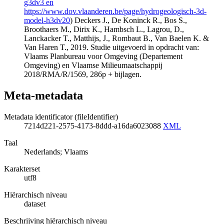
g3dv3 en
https://www.dov.vlaanderen.be/page/hydrogeologisch-3d-
model-h3dv20
) Deckers J., De Koninck R., Bos S.,
Broothaers M., Dirix K., Hambsch L., Lagrou, D.,
Lanckacker T., Matthijs, J., Rombaut B., Van Baelen K. &
Van Haren T., 2019. Studie uitgevoerd in opdracht van:
Vlaams Planbureau voor Omgeving (Departement
Omgeving) en Vlaamse Milieumaatschappij
2018/RMA/R/1569, 286p + bijlagen.
Meta-metadata
Metadata identificator (fileIdentifier)
7214d221-2575-4173-8ddd-a16da6023088
XML
Taal
Nederlands; Vlaams
Karakterset
utf8
Hiërarchisch niveau
dataset
Beschrijving hiërarchisch niveau