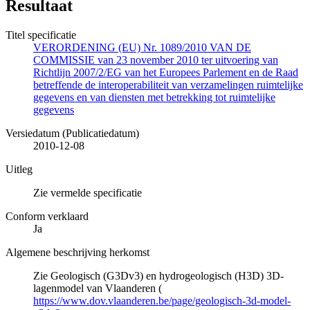
Resultaat
Titel specificatie
VERORDENING (EU) Nr. 1089/2010 VAN DE
COMMISSIE van 23 november 2010 ter uitvoering van
Richtlijn 2007/2/EG van het Europees Parlement en de Raad
betreffende de interoperabiliteit van verzamelingen ruimtelijke
gegevens en van diensten met betrekking tot ruimtelijke
gegevens
Versiedatum (Publicatiedatum)
2010-12-08
Uitleg
Zie vermelde specificatie
Conform verklaard
Ja
Algemene beschrijving herkomst
Zie Geologisch (G3Dv3) en hydrogeologisch (H3D) 3D-
lagenmodel van Vlaanderen (
https://www.dov.vlaanderen.be/page/geologisch-3d-model-