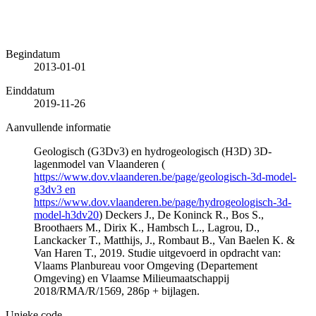
Begindatum
2013-01-01
Einddatum
2019-11-26
Aanvullende informatie
Geologisch (G3Dv3) en hydrogeologisch (H3D) 3D-
lagenmodel van Vlaanderen (
https://www.dov.vlaanderen.be/page/geologisch-3d-model-
g3dv3 en
https://www.dov.vlaanderen.be/page/hydrogeologisch-3d-
model-h3dv20
) Deckers J., De Koninck R., Bos S.,
Broothaers M., Dirix K., Hambsch L., Lagrou, D.,
Lanckacker T., Matthijs, J., Rombaut B., Van Baelen K. &
Van Haren T., 2019. Studie uitgevoerd in opdracht van:
Vlaams Planbureau voor Omgeving (Departement
Omgeving) en Vlaamse Milieumaatschappij
2018/RMA/R/1569, 286p + bijlagen.
Unieke code