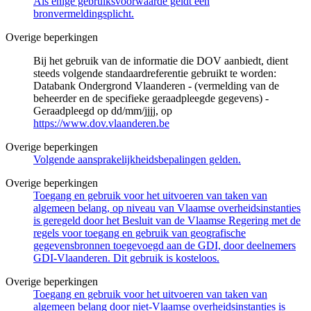
Als enige gebruiksvoorwaarde geldt een
bronvermeldingsplicht.
Overige beperkingen
Bij het gebruik van de informatie die DOV aanbiedt, dient
steeds volgende standaardreferentie gebruikt te worden:
Databank Ondergrond Vlaanderen - (vermelding van de
beheerder en de specifieke geraadpleegde gegevens) -
Geraadpleegd op dd/mm/jjjj, op
https://www.dov.vlaanderen.be
Overige beperkingen
Volgende aansprakelijkheidsbepalingen gelden.
Overige beperkingen
Toegang en gebruik voor het uitvoeren van taken van
algemeen belang, op niveau van Vlaamse overheidsinstanties
is geregeld door het Besluit van de Vlaamse Regering met de
regels voor toegang en gebruik van geografische
gegevensbronnen toegevoegd aan de GDI, door deelnemers
GDI-Vlaanderen. Dit gebruik is kosteloos.
Overige beperkingen
Toegang en gebruik voor het uitvoeren van taken van
algemeen belang door niet-Vlaamse overheidsinstanties is