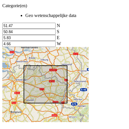
Categorie(en)
Geo wetenschappelijke data
N
S
E
W