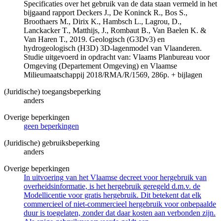
Specificaties over het gebruik van de data staan vermeld in het
bijgaand rapport Deckers J., De Koninck R., Bos S.,
Broothaers M., Dirix K., Hambsch L., Lagrou, D.,
Lanckacker T., Matthijs, J., Rombaut B., Van Baelen K. &
Van Haren T., 2019. Geologisch (G3Dv3) en
hydrogeologisch (H3D) 3D-lagenmodel van Vlaanderen.
Studie uitgevoerd in opdracht van: Vlaams Planbureau voor
Omgeving (Departement Omgeving) en Vlaamse
Milieumaatschappij 2018/RMA/R/1569, 286p. + bijlagen
(Juridische) toegangsbeperking
anders
Overige beperkingen
geen beperkingen
(Juridische) gebruiksbeperking
anders
Overige beperkingen
In uitvoering van het Vlaamse decreet voor hergebruik van
overheidsinformatie, is het hergebruik geregeld d.m.v. de
Modellicentie voor gratis hergebruik. Dit betekent dat elk
commercieel of niet-commercieel hergebruik voor onbepaalde
duur is toegelaten, zonder dat daar kosten aan verbonden zijn.