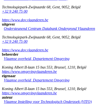
Technologiepark-Zwijnaarde 68
,
Gent
,
9052
,
België
+32 9 240 75 00
https://www.dov.vlaanderen.be
uitgever
Ondersteunend Centrum Databank Ondergrond Vlaanderen
Technologiepark-Zwijnaarde 68
,
Gent
,
9052
,
België
+32 9 240 75 00
https://www.dov.vlaanderen.be
beheerder
Vlaamse overheid, Departement Omgeving
Koning Albert II-laan 15 bus 553
,
Brussel
,
1210
,
België
https://www.omgevingvlaanderen.be
eigenaar
Vlaamse overheid, Departement Omgeving
Koning Albert II-laan 15 bus 553
,
Brussel
,
1210
,
België
https://www.omgevingvlaanderen.be
auteur
Vlaamse Instelling voor Technologisch Onderzoek (VITO)