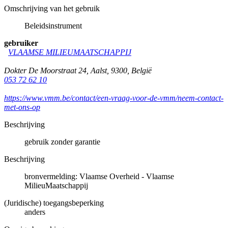
Omschrijving van het gebruik
Beleidsinstrument
gebruiker
VLAAMSE MILIEUMAATSCHAPPIJ
Dokter De Moorstraat 24
,
Aalst
,
9300
,
België
053 72 62 10
https://www.vmm.be/contact/een-vraag-voor-de-vmm/neem-contact-
met-ons-op
Beschrijving
gebruik zonder garantie
Beschrijving
bronvermelding: Vlaamse Overheid - Vlaamse
MilieuMaatschappij
(Juridische) toegangsbeperking
anders