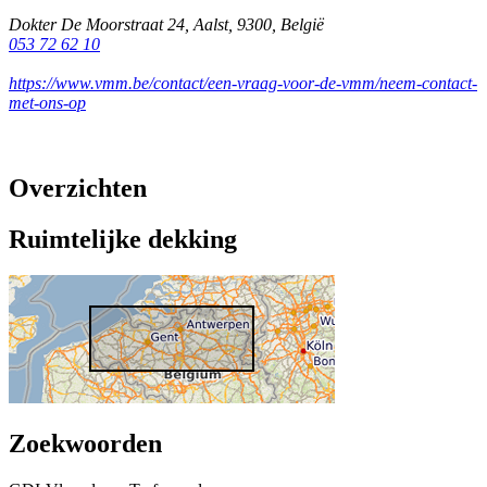
Dokter De Moorstraat 24
,
Aalst
,
9300
,
België
053 72 62 10
https://www.vmm.be/contact/een-vraag-voor-de-vmm/neem-contact-
met-ons-op
Overzichten
Ruimtelijke dekking
Zoekwoorden