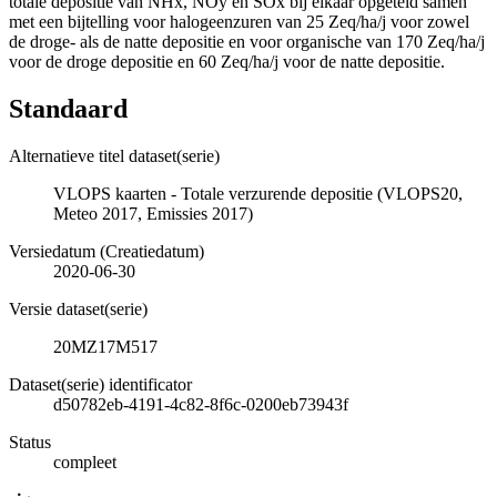
totale depositie van NHx, NOy en SOx bij elkaar opgeteld samen
met een bijtelling voor halogeenzuren van 25 Zeq/ha/j voor zowel
de droge- als de natte depositie en voor organische van 170 Zeq/ha/j
voor de droge depositie en 60 Zeq/ha/j voor de natte depositie.
Standaard
Alternatieve titel dataset(serie)
VLOPS kaarten - Totale verzurende depositie (VLOPS20,
Meteo 2017, Emissies 2017)
Versiedatum (Creatiedatum)
2020-06-30
Versie dataset(serie)
20MZ17M517
Dataset(serie) identificator
d50782eb-4191-4c82-8f6c-0200eb73943f
Status
compleet