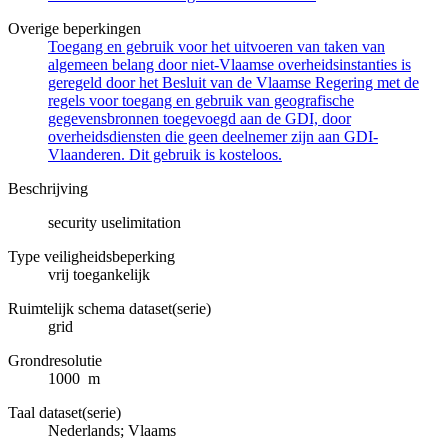
Overige beperkingen
Toegang en gebruik voor het uitvoeren van taken van
algemeen belang door niet-Vlaamse overheidsinstanties is
geregeld door het Besluit van de Vlaamse Regering met de
regels voor toegang en gebruik van geografische
gegevensbronnen toegevoegd aan de GDI, door
overheidsdiensten die geen deelnemer zijn aan GDI-
Vlaanderen. Dit gebruik is kosteloos.
Beschrijving
security uselimitation
Type veiligheidsbeperking
vrij toegankelijk
Ruimtelijk schema dataset(serie)
grid
Grondresolutie
1000 m
Taal dataset(serie)
Nederlands; Vlaams