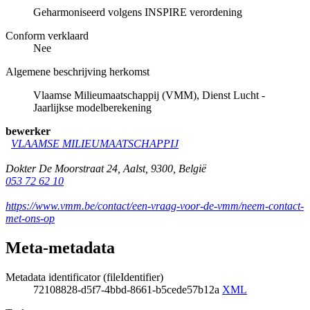
Geharmoniseerd volgens INSPIRE verordening
Conform verklaard
Nee
Algemene beschrijving herkomst
Vlaamse Milieumaatschappij (VMM), Dienst Lucht -
Jaarlijkse modelberekening
bewerker
VLAAMSE MILIEUMAATSCHAPPIJ
Dokter De Moorstraat 24
,
Aalst
,
9300
,
België
053 72 62 10
https://www.vmm.be/contact/een-vraag-voor-de-vmm/neem-contact-
met-ons-op
Meta-metadata
Metadata identificator (fileIdentifier)
72108828-d5f7-4bbd-8661-b5cede57b12a
XML