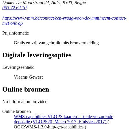
Dokter De Moorstraat 24
,
Aalst
,
9300
,
België
053 72 62 10
https://www.vmm.be/contact/een-vraag-voor-de-vmm/neem-contact-
met-ons-op
Prijsinformatie
Gratis en vrij van gebruik mits bronvermelding
Digitale leveringsopties
Leveringseenheid
Vlaams Gewest
Online bronnen
No information provided.
Online bronnen
WMS-capabilities VLOPS kaarten - Totale verzurende
depositie (VLOPS20, Meteo 2017, Emissies 2017)
(
OGC:WMS-1.3.0-http-get-capabilities
)