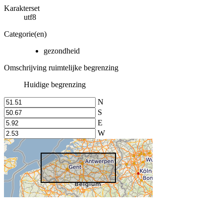
Karakterset
utf8
Categorie(en)
gezondheid
Omschrijving ruimtelijke begrenzing
Huidige begrenzing
N
S
E
W