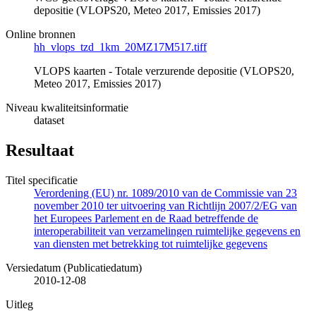
depositie (VLOPS20, Meteo 2017, Emissies 2017)
Online bronnen
hh_vlops_tzd_1km_20MZ17M517.tiff
VLOPS kaarten - Totale verzurende depositie (VLOPS20,
Meteo 2017, Emissies 2017)
Niveau kwaliteitsinformatie
dataset
Resultaat
Titel specificatie
Verordening (EU) nr. 1089/2010 van de Commissie van 23
november 2010 ter uitvoering van Richtlijn 2007/2/EG van
het Europees Parlement en de Raad betreffende de
interoperabiliteit van verzamelingen ruimtelijke gegevens en
van diensten met betrekking tot ruimtelijke gegevens
Versiedatum (Publicatiedatum)
2010-12-08
Uitleg