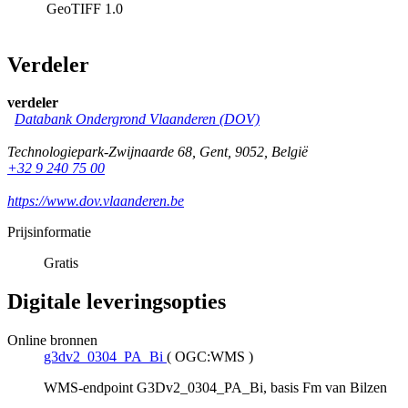
GeoTIFF
1.0
Verdeler
verdeler
Databank Ondergrond Vlaanderen (DOV)
Technologiepark-Zwijnaarde 68
,
Gent
,
9052
,
België
+32 9 240 75 00
https://www.dov.vlaanderen.be
Prijsinformatie
Gratis
Digitale leveringsopties
Online bronnen
g3dv2_0304_PA_Bi
(
OGC:WMS
)
WMS-endpoint G3Dv2_0304_PA_Bi, basis Fm van Bilzen