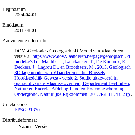
Begindatum
2004-04-01
Einddatum
2011-08-01
Aanvullende informatie
DOV -Geologie - Geologisch 3D Model van Vlaanderen,
versie 2 |
https://www.dov.vlaanderen.be/page/geologisch-3d-
model-g3d en Matthijs, J., Lanckacker ,T., De Koninck, R.,
Deckers, J., Lagrou D., en Broothaers, M., 2013. Geologisch
3D lagenmodel van Vlaanderen en het Brussels
Hoofdstedelijk Gewest - versie 2. Studie uitgevoerd in
opdracht van de Vlaamse overheid, Departement Leefmilieu,
Natuur en Energie, Afdeling Land en Bodembescherming,
Ondergrond, Natuurlijke Rijkdommen. 2013/R/ETE/43, 21p
.
Unieke code
EPSG:31370
Distributieformaat
Naam
Versie