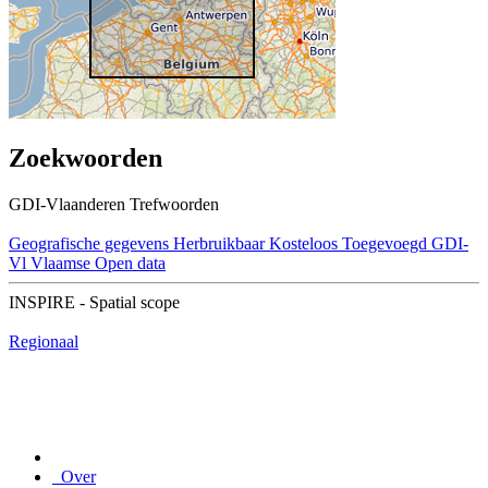
Zoekwoorden
GDI-Vlaanderen Trefwoorden
Geografische gegevens
Herbruikbaar
Kosteloos
Toegevoegd GDI-
Vl
Vlaamse Open data
INSPIRE - Spatial scope
Regionaal
Over