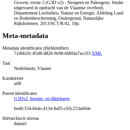
Gewest, versie 2 (G3D v2) - Neogeen en Paleogeen. Studie
uitgevoerd in opdracht van de Vlaamse overheid,
Departement Leefmilieu, Natuur en Energie, Afdeling Land
en Bodembescherming, Ondergrond, Natuurlijke
Rijkdommen. 2013/SCT/R/42, 10p.
Meta-metadata
Metadata identificator (fileIdentifier)
71dbb2fc-85d8-482b-9e98-608f4a7acc03
XML
Taal
Nederlands; Vlaams
Karakterset
utf8
Parent identificator
G3Dv2_hoogte- en diktelagen
bedfc334-b64e-413d-8a05-c92c253a664e
Hiërarchisch niveau
dataset