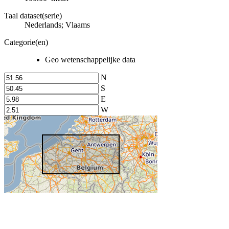
Taal dataset(serie)
Nederlands; Vlaams
Categorie(en)
Geo wetenschappelijke data
N
S
E
W