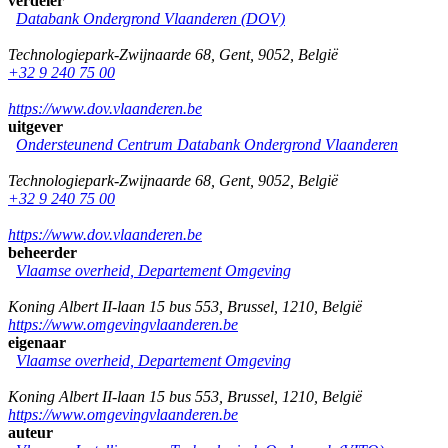
verdeler
Databank Ondergrond Vlaanderen (DOV)
Technologiepark-Zwijnaarde 68
,
Gent
,
9052
,
België
+32 9 240 75 00
https://www.dov.vlaanderen.be
uitgever
Ondersteunend Centrum Databank Ondergrond Vlaanderen
Technologiepark-Zwijnaarde 68
,
Gent
,
9052
,
België
+32 9 240 75 00
https://www.dov.vlaanderen.be
beheerder
Vlaamse overheid, Departement Omgeving
Koning Albert II-laan 15 bus 553
,
Brussel
,
1210
,
België
https://www.omgevingvlaanderen.be
eigenaar
Vlaamse overheid, Departement Omgeving
Koning Albert II-laan 15 bus 553
,
Brussel
,
1210
,
België
https://www.omgevingvlaanderen.be
auteur